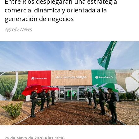
Entre Ríos desplegarán una estrategia
comercial dinámica y orientada a la
generación de negocios
Agrofy News
29
de
Mayo
de
2026
a las
16:10