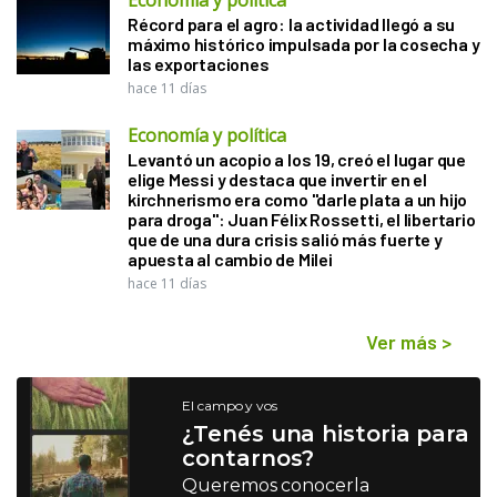
Economía y política
Récord para el agro: la actividad llegó a su
máximo histórico impulsada por la cosecha y
las exportaciones
hace 11 días
Economía y política
Levantó un acopio a los 19, creó el lugar que
elige Messi y destaca que invertir en el
kirchnerismo era como "darle plata a un hijo
para droga": Juan Félix Rossetti, el libertario
que de una dura crisis salió más fuerte y
apuesta al cambio de Milei
hace 11 días
Ver más
>
El campo y vos
¿Tenés una historia para
contarnos?
Queremos conocerla