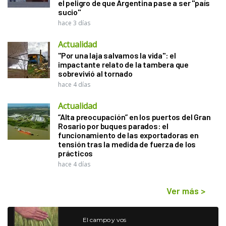
el peligro de que Argentina pase a ser "país
sucio"
hace 3 días
Actualidad
"Por una laja salvamos la vida": el
impactante relato de la tambera que
sobrevivió al tornado
hace 4 días
Actualidad
“Alta preocupación” en los puertos del Gran
Rosario por buques parados: el
funcionamiento de las exportadoras en
tensión tras la medida de fuerza de los
prácticos
hace 4 días
Ver más
>
El campo y vos