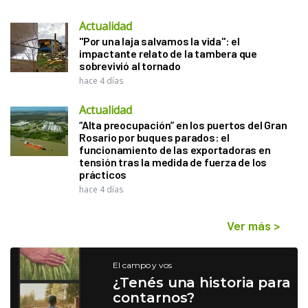
Actualidad
"Por una laja salvamos la vida": el
impactante relato de la tambera que
sobrevivió al tornado
hace 4 días
Actualidad
“Alta preocupación” en los puertos del Gran
Rosario por buques parados: el
funcionamiento de las exportadoras en
tensión tras la medida de fuerza de los
prácticos
hace 4 días
Ver más
>
El campo y vos
¿Tenés una historia para
contarnos?