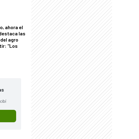
o, ahora el
 destaca las
del agro
tir: "Los
"
as
cibí