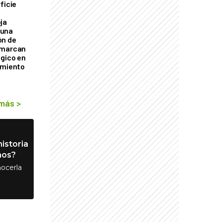
ficie
0
ja
 una
ón de
 marcan
ógico en
imiento
 más
>
istoria
nos?
ocerla