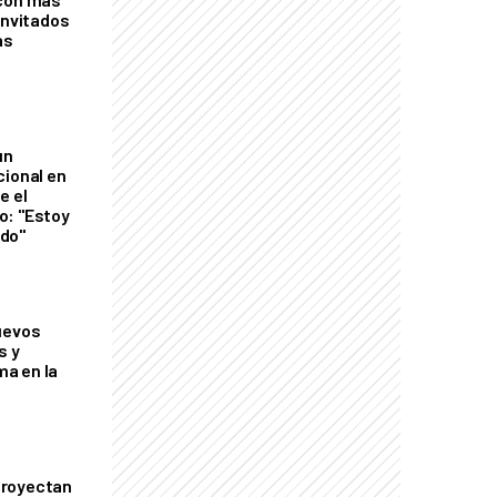
invitados
as
un
cional en
e el
o: "Estoy
do"
uevos
s y
a en la
proyectan