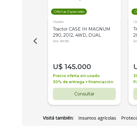
les
Ofertas Especiales
O
Usado
U
a Metalfor 7040,
Tractor CASE IH MAGNUM
T
Bot 32 Mts
290, 2012, 4WD, DUAL
2
Isla Verde
Is
000
U$
145.000
a + financiación
Precio oferta sin usado
3
 4 años
30% de entrega + financiación
F
nsultar
Consultar
Visitá también:
Insumos agrícolas
Protecc