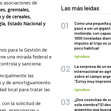
o asociaciones de
Las más leídas
s, gremiales,
 y de cereales,
ía, Estado Nacional y
Cómo una pequeña 
pasó a ser un gigant
molienda, con capac
1000 toneladas diaria
impulso al trigo en 
poco habitual
mos para la Gestión de
ene una mirada federal e
Agricultura
 controla y sanciona:
La sorpresa de un e
internacional en agr
incipalmente las
sobre el campo arge
"Estoy muy impresi
es y de amortiguamiento.
d local para tratar las
Agricultura
¿Dos cosechas de s
 con la solicitud de
sola siembra? El des
argentino que busca
ores, maquinarias y