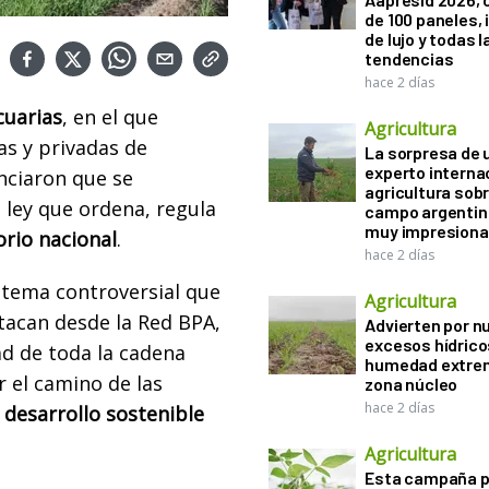
de 100 paneles, 
de lujo y todas l
tendencias
hace 2 días
cuarias
, en el que
Agricultura
as y privadas de
La sorpresa de 
experto interna
nciaron que se
agricultura sobr
ley que ordena, regula
campo argentin
muy impresiona
orio nacional
.
hace 2 días
tema controversial que
Agricultura
tacan desde la Red BPA,
Advierten por n
excesos hídrico
ad de toda la cadena
humedad extrem
r el camino de las
zona núcleo
hace 2 días
desarrollo sostenible
Agricultura
Esta campaña 