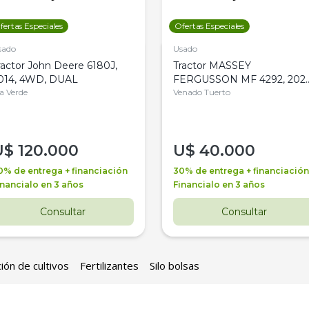
fertas Especiales
Ofertas Especiales
sado
Usado
ractor John Deere 6180J,
Tractor MASSEY
014, 4WD, DUAL
FERGUSSON MF 4292, 2020
la Verde
4WD, PATON
Venado Tuerto
U$
120.000
U$
40.000
0% de entrega + financiación
30% de entrega + financiación
inancialo en 3 años
Financialo en 3 años
Consultar
Consultar
ión de cultivos
Fertilizantes
Silo bolsas