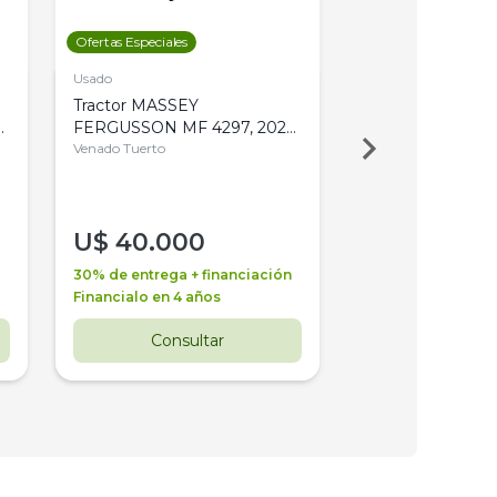
Ofertas Especiales
Ofertas Especiales
Usado
Usado
Tractor MASSEY
Tractor AGCO ALL
,
FERGUSSON MF 4297, 2020,
2003, 4WD, PA
4WD, PATON
Venado Tuerto
Venado Tuerto
U$
40.000
U$
30.000
30% de entrega + financiación
30% de entrega + 
Financialo en 4 años
Financialo en 3 a
Consultar
Consul