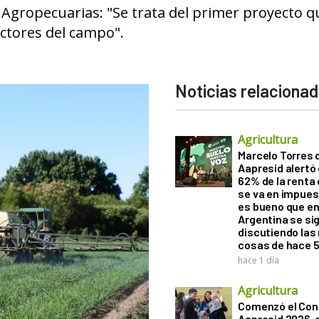
 Agropecuarias: "Se trata del primer proyecto q
ctores del campo".
Noticias relaciona
Agricultura
Marcelo Torres 
Aapresid alertó 
62% de la renta 
se va en impues
es bueno que e
Argentina se si
discutiendo la
cosas de hace 
hace 1 día
Agricultura
Comenzó el Con
Aapresid 2026,