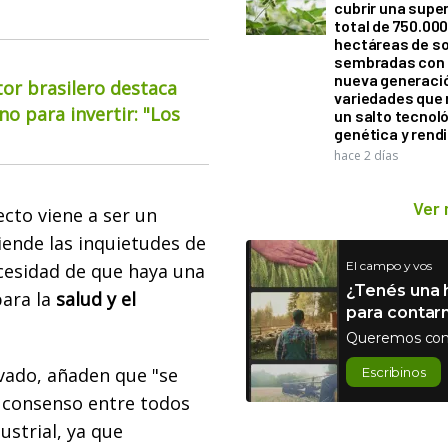
cubrir una super
total de 750.00
hectáreas de so
sembradas con
nueva generaci
or brasilero destaca
variedades que
o para invertir: "Los
un salto tecnol
genética y rend
hace 2 días
Ver
cto viene a ser un
iende las inquietudes de
El campo y vos
ecesidad de que haya una
¿Tenés una h
ara la
salud y el
para contar
Queremos con
vado, añaden que "se
Escribinos
l consenso entre todos
ustrial, ya que