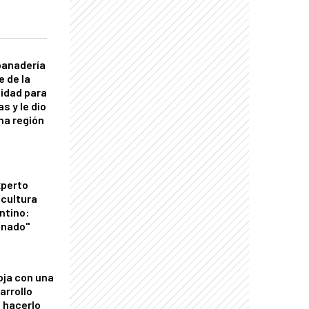
panadería
e de la
idad para
s y le dio
una región
xperto
icultura
ntino:
onado"
oja con una
arrollo
 hacerlo