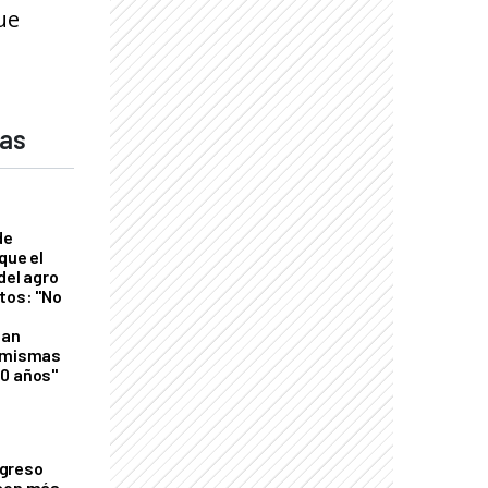
ue
das
de
que el
del agro
tos: "No
n
gan
s mismas
50 años"
greso
 con más