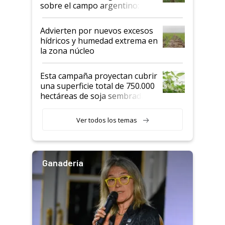
sobre el campo argentino:
"Estoy muy impresionado"
Advierten por nuevos excesos
hídricos y humedad extrema en
la zona núcleo
Esta campaña proyectan cubrir
una superficie total de 750.000
hectáreas de soja sembradas
con una nueva generación de
variedades que marcan un
Ver todos los temas
salto tecnológico en genética y
rendimiento
Ganadería