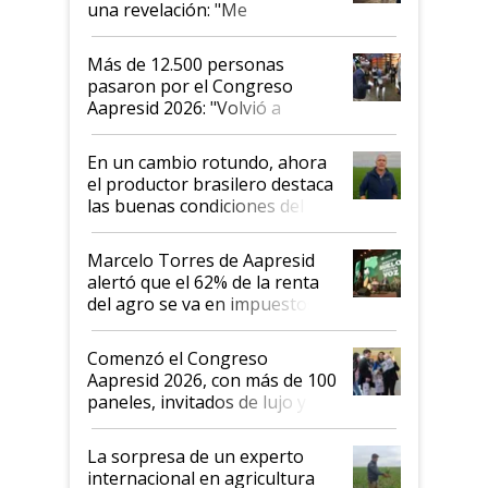
una revelación: "Me
impresionó mucho"
Más de 12.500 personas
pasaron por el Congreso
Aapresid 2026: "Volvió a
demostrar que hablar del
suelo es hablar de todo el
En un cambio rotundo, ahora
sistema productivo"
el productor brasilero destaca
las buenas condiciones del
agro argentino para invertir:
"Los veo más motivados"
Marcelo Torres de Aapresid
alertó que el 62% de la renta
del agro se va en impuestos:
"No es bueno que en
Argentina se sigan discutiendo
Comenzó el Congreso
las mismas cosas de hace 50
Aapresid 2026, con más de 100
años"
paneles, invitados de lujo y
todas las tendencias
La sorpresa de un experto
internacional en agricultura