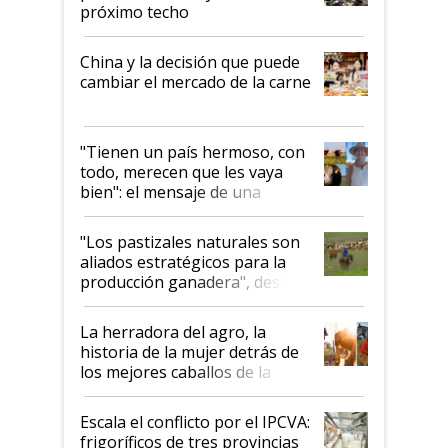
próximo techo
China y la decisión que puede
cambiar el mercado de la carne
"Tienen un país hermoso, con
todo, merecen que les vaya
bien": el mensaje de una
ganadera uruguaya sobre las
oportunidades que se abren
"Los pastizales naturales son
para el agro en Argentina, con
aliados estratégicos para la
foco en la carne
producción ganadera", destaca
la iniciativa que ya reúne a 46
establecimientos en Argentina
La herradora del agro, la
historia de la mujer detrás de
los mejores caballos de la
Argentina y los mitos que
todavía hacen sufrir a estos
Escala el conflicto por el IPCVA:
animales: "Mientras me
frigoríficos de tres provincias