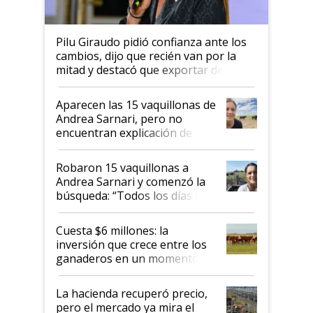
Pilu Giraudo pidió confianza ante los
cambios, dijo que recién van por la
mitad y destacó que exportar dejó de
ser "para unos pocos": "Tenemos un
mandato muy claro del gobierno
Aparecen las 15 vaquillonas de
nacional"
Andrea Sarnari, pero no
encuentran explicación de
cómo llegaron allí
Robaron 15 vaquillonas a
Andrea Sarnari y comenzó la
búsqueda: “Todos los días le
toca a algún productor”
Cuesta $6 millones: la
inversión que crece entre los
ganaderos en un momento
histórico para la actividad
La hacienda recuperó precio,
pero el mercado ya mira el