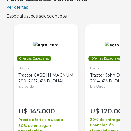
Ver ofertas
Especial usados seleccionados
Ofertas Especiales
Ofertas Especiales
Usado
Usado
Tractor CASE IH MAGNUM
Tractor John Deere 
290, 2012, 4WD, DUAL
2014, 4WD, DUAL
Isla Verde
Isla Verde
U$
145.000
U$
120.000
Precio oferta sin usado
30% de entrega +
financiación
30% de entrega +
financiación
Financialo en 3 años