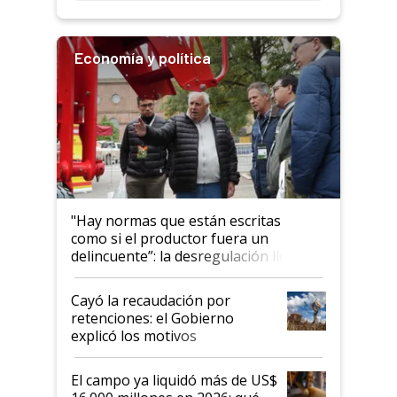
Economía y política
"Hay normas que están escritas
como si el productor fuera un
delincuente”: la desregulación llegó
al Congreso Aapresid y hasta se
habló del financiamiento al IPCVA
Cayó la recaudación por
retenciones: el Gobierno
explicó los motivos
El campo ya liquidó más de US$