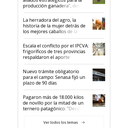
foco en la carne
producción ganadera", destaca
la iniciativa que ya reúne a 46
establecimientos en Argentina
La herradora del agro, la
historia de la mujer detrás de
los mejores caballos de la
Argentina y los mitos que
todavía hacen sufrir a estos
Escala el conflicto por el IPCVA:
animales: "Mientras me
frigoríficos de tres provincias
descalificaban, yo seguí
respaldaron el aporte
haciendo currículum"
obligatorio
Nuevo trámite obligatorio
para el campo: Senasa fijó un
plazo de 90 días
Pagaron más de 18.000 kilos
de novillo por la mitad de un
ternero patagónico: "Desde
que bajó del camión empezó a
llamar la atención"
Ver todos los temas