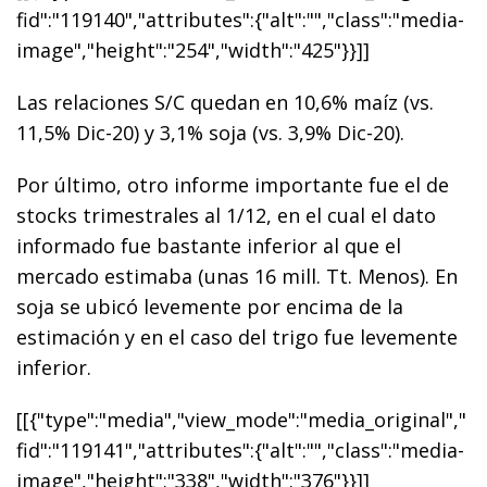
fid":"119140","attributes":{"alt":"","class":"media-
image","height":"254","width":"425"}}]]
Las relaciones S/C quedan en 10,6% maíz (vs.
11,5% Dic-20) y 3,1% soja (vs. 3,9% Dic-20).
Por último, otro informe importante fue el de
stocks trimestrales al 1/12, en el cual el dato
informado fue bastante inferior al que el
mercado estimaba (unas 16 mill. Tt. Menos). En
soja se ubicó levemente por encima de la
estimación y en el caso del trigo fue levemente
inferior.
[[{"type":"media","view_mode":"media_original","
fid":"119141","attributes":{"alt":"","class":"media-
image","height":"338","width":"376"}}]]