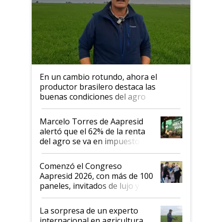
En un cambio rotundo, ahora el
productor brasilero destaca las
buenas condiciones del agro
argentino para invertir: "Los veo
más motivados"
Marcelo Torres de Aapresid
alertó que el 62% de la renta
del agro se va en impuestos:
"No es bueno que en
Argentina se sigan discutiendo
Comenzó el Congreso
las mismas cosas de hace 50
Aapresid 2026, con más de 100
años"
paneles, invitados de lujo y
todas las tendencias
La sorpresa de un experto
internacional en agricultura