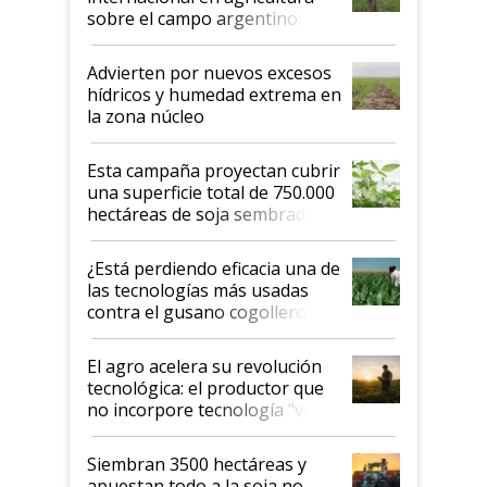
sobre el campo argentino:
"Estoy muy impresionado"
Advierten por nuevos excesos
hídricos y humedad extrema en
la zona núcleo
Esta campaña proyectan cubrir
una superficie total de 750.000
hectáreas de soja sembradas
con una nueva generación de
variedades que marcan un
¿Está perdiendo eficacia una de
salto tecnológico en genética y
las tecnologías más usadas
rendimiento
contra el gusano cogollero? El
desafío de una tecnología clave
El agro acelera su revolución
tecnológica: el productor que
no incorpore tecnología "va a
perder el tren"
Siembran 3500 hectáreas y
apuestan todo a la soja no