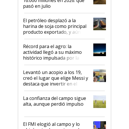
16.000 millones en 2026: qué
pasó en julio
El petróleo desplazó a la
harina de soja como principal
producto exportado, y aún así
el agro aportó casi seis de cada
diez dólares y sostuvo el
Récord para el agro: la
liderazgo en un semestre
actividad llegó a su máximo
récord
histórico impulsada por la
cosecha y las exportaciones
Levantó un acopio a los 19,
creó el lugar que elige Messi y
destaca que invertir en el
kirchnerismo era como "darle
plata a un hijo para droga":
La confianza del campo sigue
Juan Félix Rossetti, el libertario
alta, aunque perdió impulso
que de una dura crisis salió
más fuerte y apuesta al cambio
de Milei
El FMI elogió al campo y lo