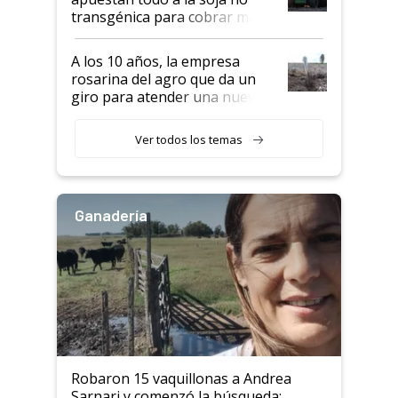
transgénica para cobrar más
por tonelada: compraron un
semillero
A los 10 años, la empresa
rosarina del agro que da un
giro para atender una nueva
etapa en el agro
Ver todos los temas
Ganadería
Robaron 15 vaquillonas a Andrea
Sarnari y comenzó la búsqueda: