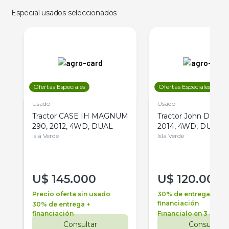
Especial usados seleccionados
Ofertas Especiales
Ofertas Especiales
Usado
Usado
Tractor CASE IH MAGNUM
Tractor John Deere 
290, 2012, 4WD, DUAL
2014, 4WD, DUAL
Isla Verde
Isla Verde
U$
145.000
U$
120.000
Precio oferta sin usado
30% de entrega +
financiación
30% de entrega +
financiación
Financialo en 3 años
Consultar
Consultar