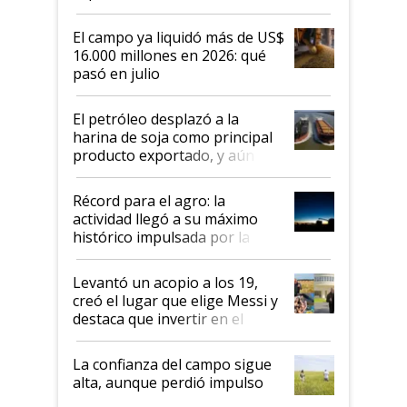
El campo ya liquidó más de US$
16.000 millones en 2026: qué
pasó en julio
El petróleo desplazó a la
harina de soja como principal
producto exportado, y aún así
el agro aportó casi seis de cada
diez dólares y sostuvo el
Récord para el agro: la
liderazgo en un semestre
actividad llegó a su máximo
récord
histórico impulsada por la
cosecha y las exportaciones
Levantó un acopio a los 19,
creó el lugar que elige Messi y
destaca que invertir en el
kirchnerismo era como "darle
plata a un hijo para droga":
La confianza del campo sigue
Juan Félix Rossetti, el libertario
alta, aunque perdió impulso
que de una dura crisis salió