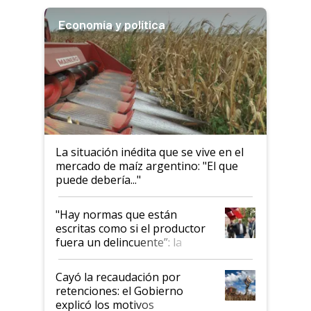
haciendo currículum"
Economía y política
La situación inédita que se vive en el
mercado de maíz argentino: "El que
puede debería..."
"Hay normas que están
escritas como si el productor
fuera un delincuente”: la
desregulación llegó al
Congreso Aapresid y hasta se
Cayó la recaudación por
habló del financiamiento al
retenciones: el Gobierno
IPCVA
explicó los motivos