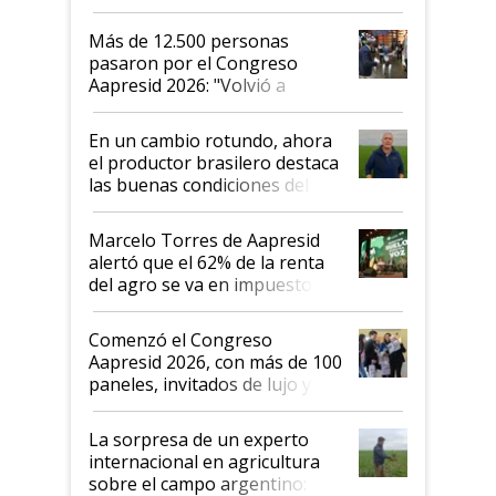
impresionó mucho"
Más de 12.500 personas
pasaron por el Congreso
Aapresid 2026: "Volvió a
demostrar que hablar del
suelo es hablar de todo el
En un cambio rotundo, ahora
sistema productivo"
el productor brasilero destaca
las buenas condiciones del
agro argentino para invertir:
"Los veo más motivados"
Marcelo Torres de Aapresid
alertó que el 62% de la renta
del agro se va en impuestos:
"No es bueno que en
Argentina se sigan discutiendo
Comenzó el Congreso
las mismas cosas de hace 50
Aapresid 2026, con más de 100
años"
paneles, invitados de lujo y
todas las tendencias
La sorpresa de un experto
internacional en agricultura
sobre el campo argentino: