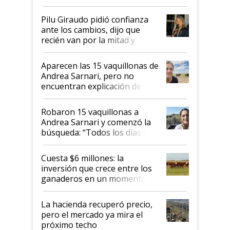
Pilu Giraudo pidió confianza
ante los cambios, dijo que
recién van por la mitad y
destacó que exportar dejó de
ser "para unos pocos":
Aparecen las 15 vaquillonas de
"Tenemos un mandato muy
Andrea Sarnari, pero no
claro del gobierno nacional"
encuentran explicación de
cómo llegaron allí
Robaron 15 vaquillonas a
Andrea Sarnari y comenzó la
búsqueda: “Todos los días le
toca a algún productor”
Cuesta $6 millones: la
inversión que crece entre los
ganaderos en un momento
histórico para la actividad
La hacienda recuperó precio,
pero el mercado ya mira el
próximo techo