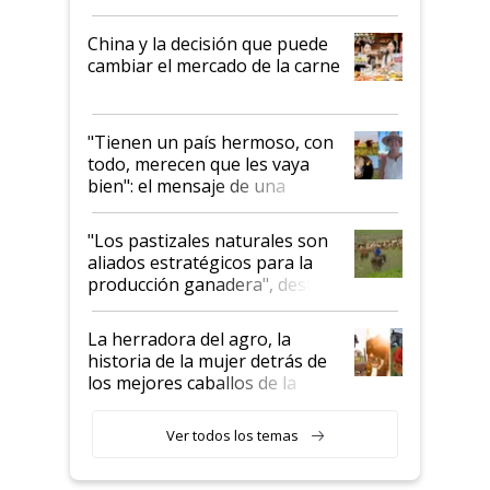
China y la decisión que puede
cambiar el mercado de la carne
"Tienen un país hermoso, con
todo, merecen que les vaya
bien": el mensaje de una
ganadera uruguaya sobre las
oportunidades que se abren
"Los pastizales naturales son
para el agro en Argentina, con
aliados estratégicos para la
foco en la carne
producción ganadera", destaca
la iniciativa que ya reúne a 46
establecimientos en Argentina
La herradora del agro, la
historia de la mujer detrás de
los mejores caballos de la
Argentina y los mitos que
todavía hacen sufrir a estos
Ver todos los temas
animales: "Mientras me
descalificaban, yo seguí