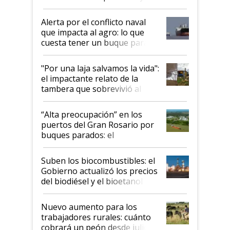
suspende el decreto de
desregulación
Alerta por el conflicto naval
que impacta al agro: lo que
cuesta tener un buque parado
y el peligro de que Argentina
pase a ser "país sucio"
"Por una laja salvamos la vida":
el impactante relato de la
tambera que sobrevivió al
tornado
“Alta preocupación” en los
puertos del Gran Rosario por
buques parados: el
funcionamiento de las
exportadoras en tensión tras
Suben los biocombustibles: el
la medida de fuerza de los
Gobierno actualizó los precios
prácticos
del biodiésel y el bioetanol
Nuevo aumento para los
trabajadores rurales: cuánto
cobrará un peón desde julio