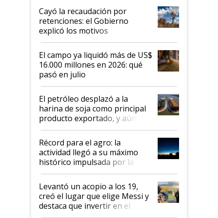
habló del financiamiento al IPCVA
Cayó la recaudación por
retenciones: el Gobierno
explicó los motivos
El campo ya liquidó más de US$
16.000 millones en 2026: qué
pasó en julio
El petróleo desplazó a la
harina de soja como principal
producto exportado, y aún así
el agro aportó casi seis de cada
diez dólares y sostuvo el
Récord para el agro: la
liderazgo en un semestre
actividad llegó a su máximo
récord
histórico impulsada por la
cosecha y las exportaciones
Levantó un acopio a los 19,
creó el lugar que elige Messi y
destaca que invertir en el
kirchnerismo era como "darle