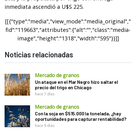
inmediata ascendió a U$S 225.
[[{"type":"media","view_mode":"media_original","
fid":"119663","attributes":{"alt":"","class":"media-
image","height":"1318","width":"595"}}]]
Noticias relacionadas
Mercado de granos
Un ataque en el Mar Negro hizo saltar el
precio del trigo en Chicago
hace 7 días
Mercado de granos
Con la soja en $515.000 la tonelada, ¿hay
oportunidades para capturar rentabilidad?
hace 9 días