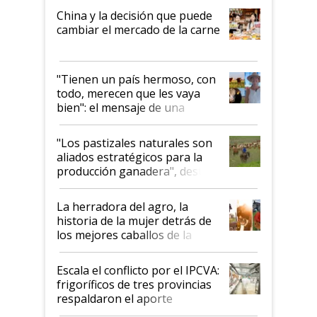
China y la decisión que puede
cambiar el mercado de la carne
"Tienen un país hermoso, con
todo, merecen que les vaya
bien": el mensaje de una
ganadera uruguaya sobre las
oportunidades que se abren
"Los pastizales naturales son
para el agro en Argentina, con
aliados estratégicos para la
foco en la carne
producción ganadera", destaca
la iniciativa que ya reúne a 46
establecimientos en Argentina
La herradora del agro, la
historia de la mujer detrás de
los mejores caballos de la
Argentina y los mitos que
todavía hacen sufrir a estos
Escala el conflicto por el IPCVA:
animales: "Mientras me
frigoríficos de tres provincias
descalificaban, yo seguí
respaldaron el aporte
haciendo currículum"
obligatorio