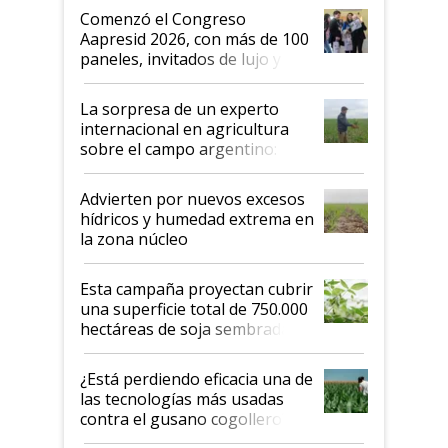
Argentina se sigan discutiendo
Comenzó el Congreso
las mismas cosas de hace 50
Aapresid 2026, con más de 100
años"
paneles, invitados de lujo y
todas las tendencias
La sorpresa de un experto
internacional en agricultura
sobre el campo argentino:
"Estoy muy impresionado"
Advierten por nuevos excesos
hídricos y humedad extrema en
la zona núcleo
Esta campaña proyectan cubrir
una superficie total de 750.000
hectáreas de soja sembradas
con una nueva generación de
variedades que marcan un
¿Está perdiendo eficacia una de
salto tecnológico en genética y
las tecnologías más usadas
rendimiento
contra el gusano cogollero? El
desafío de una tecnología clave