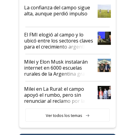
plata a un hijo para droga":
La confianza del campo sigue
Juan Félix Rossetti, el libertario
alta, aunque perdió impulso
que de una dura crisis salió
más fuerte y apuesta al cambio
de Milei
El FMI elogió al campo y lo
ubicó entre los sectores claves
para el crecimiento argentino
Milei y Elon Musk instalarán
internet en 6000 escuelas
rurales de la Argentina gracias
a un acuerdo con Starlink
Milei en La Rural: el campo
apoyó el rumbo, pero sin
renunciar al reclamo por las
retenciones
Ver todos los temas