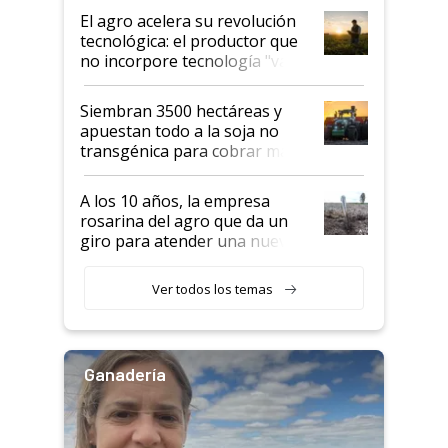
El agro acelera su revolución
tecnológica: el productor que
no incorpore tecnología "va a
perder el tren"
Siembran 3500 hectáreas y
apuestan todo a la soja no
transgénica para cobrar más
por tonelada: compraron un
semillero
A los 10 años, la empresa
rosarina del agro que da un
giro para atender una nueva
etapa en el agro
Ver todos los temas
Ganadería