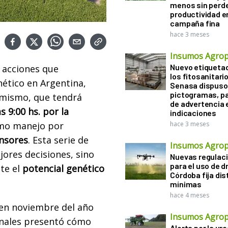
menos sin perd
productividad en
campaña fina
hace 3 meses
Insumos Agrop
Nuevo etiqueta
e acciones que
los fitosanitari
tico en Argentina,
Senasa dispuso 
pictogramas, p
 mismo, que tendrá
de advertencia 
s 9:00 hs. por la
indicaciones
omo manejo por
hace 3 meses
ensores
. Esta serie de
Insumos Agrop
ores decisiones, sino
Nuevas regulac
para el uso de d
te el
potencial genético
Córdoba fija di
mínimas
hace 4 meses
en noviembre del año
Insumos Agrop
onales presentó cómo
Alerta por la ure