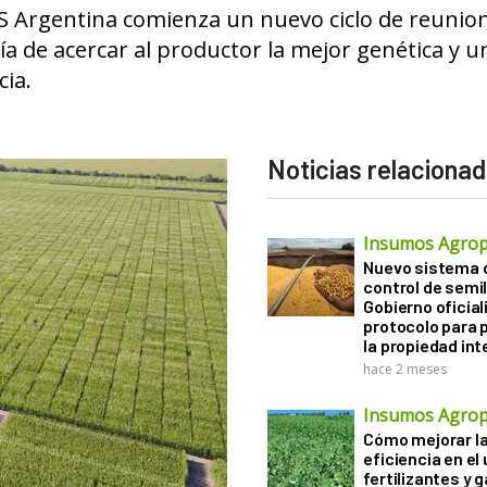
 Argentina comienza un nuevo ciclo de reunio
ía de acercar al productor la mejor genética y u
cia.
Noticias relaciona
Insumos Agrop
Nuevo sistema 
control de semil
Gobierno oficiali
protocolo para 
la propiedad int
hace 2 meses
Insumos Agrop
Cómo mejorar l
eficiencia en el
fertilizantes y 