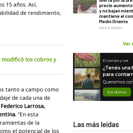
s 15 años. Así,
precio aumentó
y no bajan mien
abilidad de rendimiento,
mantiene el con
Medio Oriente
hace 5 meses
Ver
o modificó los cobros y
El campo y vos
¿Tenés una h
para contar
Queremos con
ros tanto a campo como
Escribinos
daje de cada una de
. Federico Larrosa,
ntina.
“En esta
ramientas de la
Las más leídas
imo el potencial de los