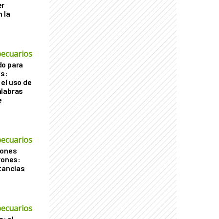
er
 la
ecuarios
do para
os:
el uso de
alabras
e
ecuarios
iones
rones:
stancias
ecuarios
a: el