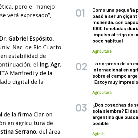
nética, pero el manejo
Cómo una pequeña 
 se verá expresado”,
pasó a ser un gigant
molienda, con capac
1000 toneladas diaria
impulso al trigo en 
. Dr. Gabriel Espósito,
poco habitual
niv. Nac. de Río Cuarto
Agricultura
 en estabilidad de
La sorpresa de un e
ntinuación, el
Ing. Agr.
internacional en agr
NTA Manfredi y de la
sobre el campo arge
ado digital de la
"Estoy muy impresi
Agricultura
¿Dos cosechas de s
sola siembra? El des
i
de la firma Clarion
argentino que busca
ón en agricultura de
posible
Justina Serrano
, del área
Agtech