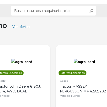
ino
Ver ofertas
fertas Especiales
Ofertas Especiales
sado
Usado
ractor John Deere 6180J,
Tractor MASSEY
014, 4WD, DUAL
FERGUSSON MF 4292, 2020
la Verde
4WD, PATON
Venado Tuerto