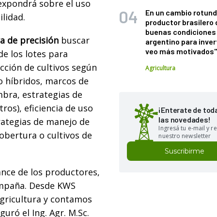
expondrá sobre el uso
En un cambio rotund
ilidad.
productor brasilero
buenas condiciones 
a de precisión
buscar
argentino para inver
veo más motivados
de los lotes para
cción de cultivos según
Agricultura
o híbridos, marcos de
mbra, estrategias de
ros), eficiencia de uso
¡Enterate de tod
las novedades!
trategias de manejo de
Ingresá tu e-mail y re
obertura o cultivos de
nuestro newsletter
Suscribirme
ance de los productores,
ampaña. Desde KWS
agricultura y contamos
uró el Ing. Agr. M.Sc.