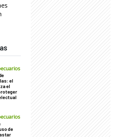
nes
n
das
ecuarios
de
las: el
za el
proteger
electual
ecuarios
a
 uso de
gastar