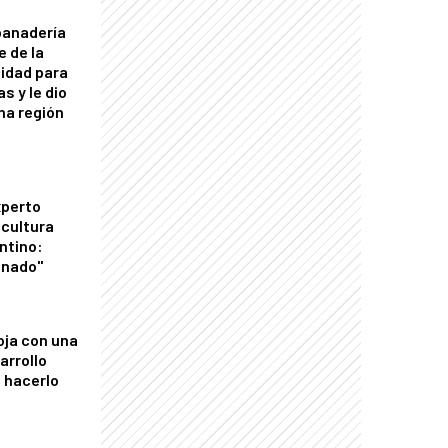
panadería
e de la
idad para
s y le dio
una región
xperto
icultura
ntino:
onado"
oja con una
arrollo
 hacerlo