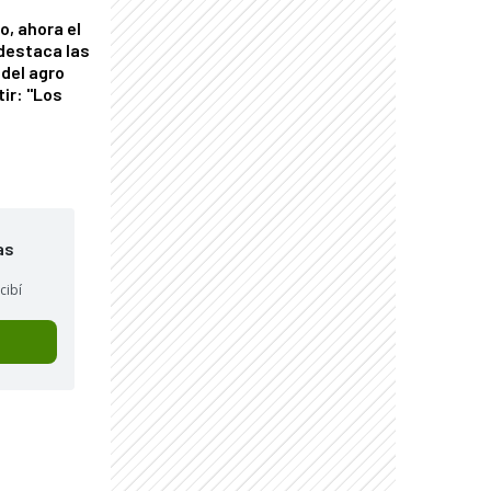
o, ahora el
 destaca las
del agro
tir: "Los
"
as
cibí