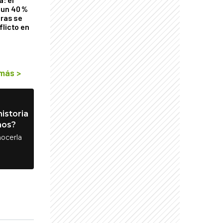
 un 40 %
tras se
flicto en
 más
>
istoria
nos?
ocerla