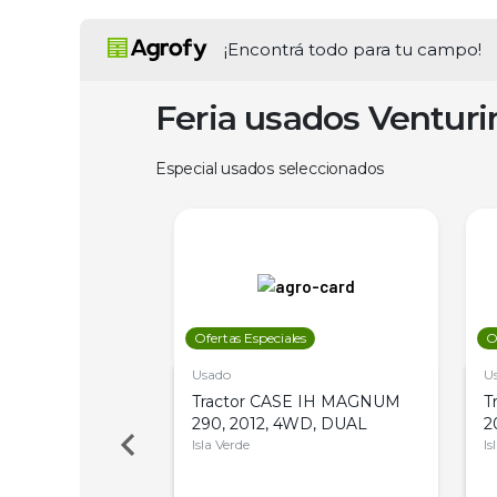
¡Encontrá todo para tu campo!
Feria usados Ventur
Especial usados seleccionados
les
Ofertas Especiales
O
Usado
U
 Deere 7515,
Tractor CASE IH MAGNUM
T
 PATON
290, 2012, 4WD, DUAL
2
es
Isla Verde
Is