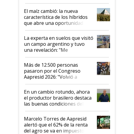
posibilidades de crecimiento son
infinitas"
El maíz cambió: la nueva
característica de los híbridos
que abre una oportunidad en
el lote
La experta en suelos que visitó
un campo argentino y tuvo
una revelación: "Me
impresionó mucho"
Más de 12.500 personas
pasaron por el Congreso
Aapresid 2026: "Volvió a
demostrar que hablar del
suelo es hablar de todo el
En un cambio rotundo, ahora
sistema productivo"
el productor brasilero destaca
las buenas condiciones del
agro argentino para invertir:
"Los veo más motivados"
Marcelo Torres de Aapresid
alertó que el 62% de la renta
del agro se va en impuestos: