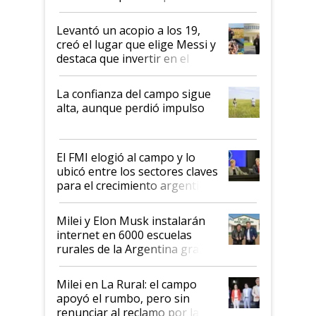
cosecha y las exportaciones
Levantó un acopio a los 19,
creó el lugar que elige Messi y
destaca que invertir en el
kirchnerismo era como "darle
plata a un hijo para droga":
La confianza del campo sigue
Juan Félix Rossetti, el libertario
alta, aunque perdió impulso
que de una dura crisis salió
más fuerte y apuesta al cambio
de Milei
El FMI elogió al campo y lo
ubicó entre los sectores claves
para el crecimiento argentino
Milei y Elon Musk instalarán
internet en 6000 escuelas
rurales de la Argentina gracias
a un acuerdo con Starlink
Milei en La Rural: el campo
apoyó el rumbo, pero sin
renunciar al reclamo por las