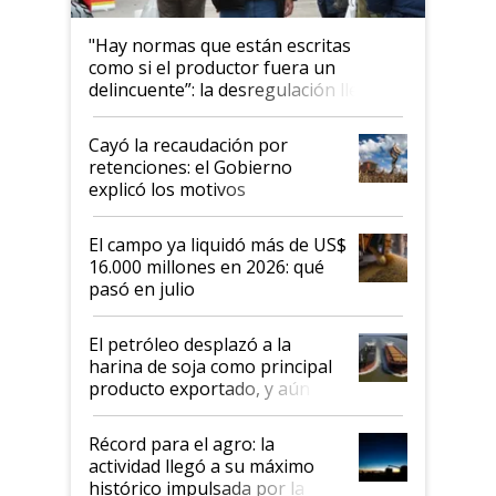
"Hay normas que están escritas
como si el productor fuera un
delincuente”: la desregulación llegó
al Congreso Aapresid y hasta se
habló del financiamiento al IPCVA
Cayó la recaudación por
retenciones: el Gobierno
explicó los motivos
El campo ya liquidó más de US$
16.000 millones en 2026: qué
pasó en julio
El petróleo desplazó a la
harina de soja como principal
producto exportado, y aún así
el agro aportó casi seis de cada
diez dólares y sostuvo el
Récord para el agro: la
liderazgo en un semestre
actividad llegó a su máximo
récord
histórico impulsada por la