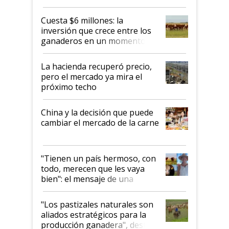
toca a algún productor”
Cuesta $6 millones: la
inversión que crece entre los
ganaderos en un momento
histórico para la actividad
La hacienda recuperó precio,
pero el mercado ya mira el
próximo techo
China y la decisión que puede
cambiar el mercado de la carne
"Tienen un país hermoso, con
todo, merecen que les vaya
bien": el mensaje de una
ganadera uruguaya sobre las
oportunidades que se abren
"Los pastizales naturales son
para el agro en Argentina, con
aliados estratégicos para la
foco en la carne
producción ganadera", destaca