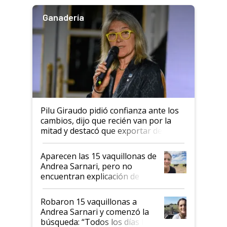
Ganadería
Pilu Giraudo pidió confianza ante los
cambios, dijo que recién van por la
mitad y destacó que exportar dejó de
ser "para unos pocos": "Tenemos un
mandato muy claro del gobierno
Aparecen las 15 vaquillonas de
nacional"
Andrea Sarnari, pero no
encuentran explicación de
cómo llegaron allí
Robaron 15 vaquillonas a
Andrea Sarnari y comenzó la
búsqueda: “Todos los días le