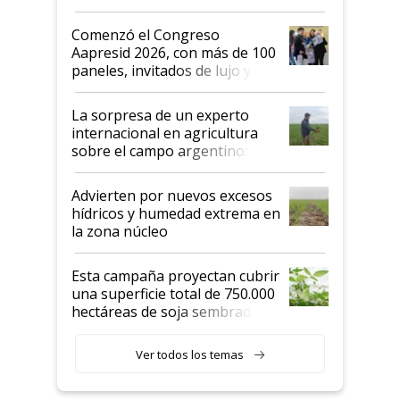
"No es bueno que en
Argentina se sigan discutiendo
Comenzó el Congreso
las mismas cosas de hace 50
Aapresid 2026, con más de 100
años"
paneles, invitados de lujo y
todas las tendencias
La sorpresa de un experto
internacional en agricultura
sobre el campo argentino:
"Estoy muy impresionado"
Advierten por nuevos excesos
hídricos y humedad extrema en
la zona núcleo
Esta campaña proyectan cubrir
una superficie total de 750.000
hectáreas de soja sembradas
con una nueva generación de
variedades que marcan un
Ver todos los temas
salto tecnológico en genética y
rendimiento