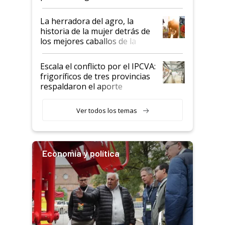
la iniciativa que ya reúne a 46
establecimientos en Argentina
La herradora del agro, la
historia de la mujer detrás de
los mejores caballos de la
Argentina y los mitos que
todavía hacen sufrir a estos
Escala el conflicto por el IPCVA:
animales: "Mientras me
frigoríficos de tres provincias
descalificaban, yo seguí
respaldaron el aporte
haciendo currículum"
obligatorio
Ver todos los temas
Economía y política