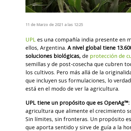
11
de
Marzo
de
2021
a las
12:25
UPL
es una compañía india presente en m
ellos, Argentina.
A nivel global tiene 13.6
soluciones biológicas,
de
protección de cu
semillas y de post-cosecha que cubren to
los cultivos. Pero más allá de la originali
que incluyen sus formulaciones, lo verda
está en el modo de ver la agricultura.
UPL tiene un propósito que es OpenAg™:
agricultura que alimente el crecimiento s
Sin límites, sin fronteras. Un propósito 
que aporta sentido y sirve de guía a la ho