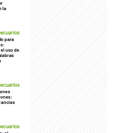
er
 la
ecuarios
do para
os:
el uso de
alabras
e
ecuarios
iones
rones:
stancias
ecuarios
a: el