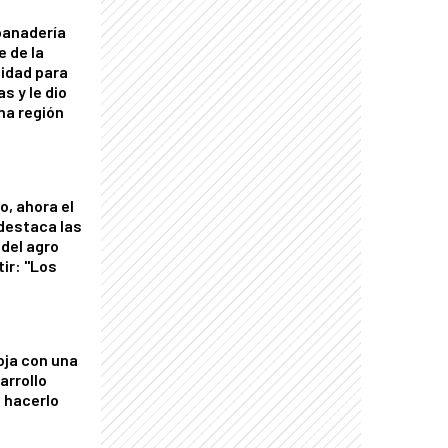
panadería
e de la
idad para
s y le dio
una región
o, ahora el
 destaca las
del agro
tir: "Los
"
oja con una
arrollo
 hacerlo