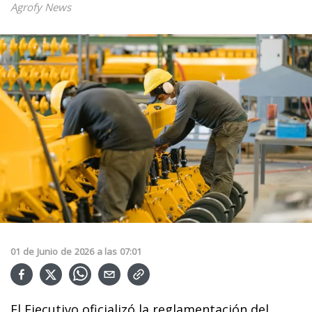
Agrofy News
01
de
Junio
de
2026
a las
07:01
El Ejecutivo oficializó la reglamentación del