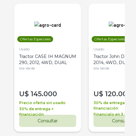
Ofertas Especiales
Ofertas Especiales
Usado
Usado
Tractor CASE IH MAGNUM
Tractor John Deere 
290, 2012, 4WD, DUAL
2014, 4WD, DUAL
Isla Verde
Isla Verde
U$
145.000
U$
120.000
Precio oferta sin usado
30% de entrega +
financiación
30% de entrega +
financiación
Financialo en 3 años
Consultar
Consultar