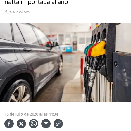
nafta importada al año
Agrofy News
16
de
Julio
de
2026
a las
11:34