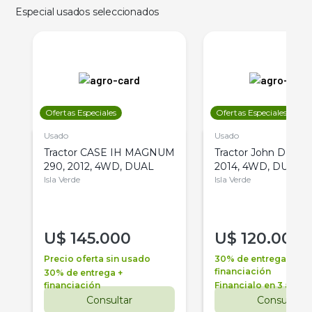
Especial usados seleccionados
Ofertas Especiales
Ofertas Especiales
Usado
Usado
Tractor CASE IH MAGNUM
Tractor John Deere 
290, 2012, 4WD, DUAL
2014, 4WD, DUAL
Isla Verde
Isla Verde
U$
145.000
U$
120.000
Precio oferta sin usado
30% de entrega +
financiación
30% de entrega +
financiación
Financialo en 3 años
Consultar
Consultar