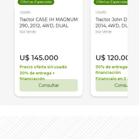
Ofertas Especiales
Ofertas Especiales
Usado
Usado
Tractor CASE IH MAGNUM
Tractor John Deere 
290, 2012, 4WD, DUAL
2014, 4WD, DUAL
Isla Verde
Isla Verde
U$
145.000
U$
120.000
Precio oferta sin usado
30% de entrega +
financiación
30% de entrega +
financiación
Financialo en 3 años
Consultar
Consultar