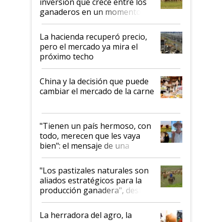
inversión que crece entre los
ganaderos en un momento
histórico para la actividad
La hacienda recuperó precio,
pero el mercado ya mira el
próximo techo
China y la decisión que puede
cambiar el mercado de la carne
"Tienen un país hermoso, con
todo, merecen que les vaya
bien": el mensaje de una
ganadera uruguaya sobre las
oportunidades que se abren
"Los pastizales naturales son
para el agro en Argentina, con
aliados estratégicos para la
foco en la carne
producción ganadera", destaca
la iniciativa que ya reúne a 46
establecimientos en Argentina
La herradora del agro, la