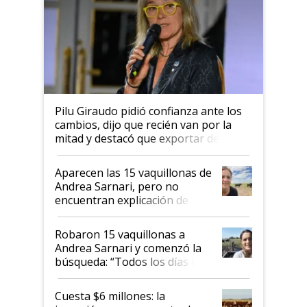
Pilu Giraudo pidió confianza ante los
cambios, dijo que recién van por la
mitad y destacó que exportar dejó de
ser "para unos pocos": "Tenemos un
mandato muy claro del gobierno
Aparecen las 15 vaquillonas de
nacional"
Andrea Sarnari, pero no
encuentran explicación de
cómo llegaron allí
Robaron 15 vaquillonas a
Andrea Sarnari y comenzó la
búsqueda: “Todos los días le
toca a algún productor”
Cuesta $6 millones: la