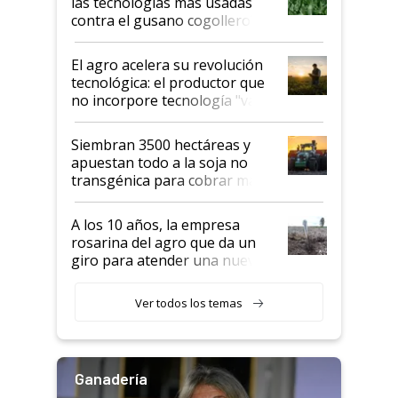
las tecnologías más usadas
rendimiento
contra el gusano cogollero? El
desafío de una tecnología clave
El agro acelera su revolución
tecnológica: el productor que
no incorpore tecnología "va a
perder el tren"
Siembran 3500 hectáreas y
apuestan todo a la soja no
transgénica para cobrar más
por tonelada: compraron un
semillero
A los 10 años, la empresa
rosarina del agro que da un
giro para atender una nueva
etapa en el agro
Ver todos los temas
Ganadería