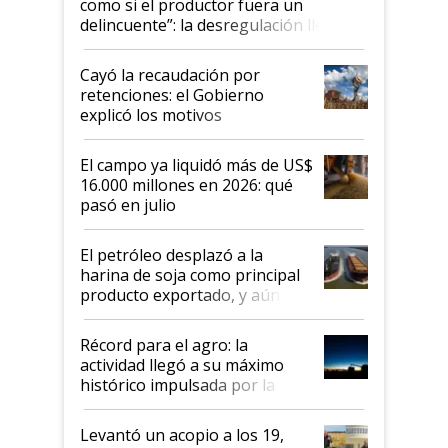
como si el productor fuera un
delincuente”: la desregulación llegó
al Congreso Aapresid y hasta se
habló del financiamiento al IPCVA
Cayó la recaudación por
retenciones: el Gobierno
explicó los motivos
El campo ya liquidó más de US$
16.000 millones en 2026: qué
pasó en julio
El petróleo desplazó a la
harina de soja como principal
producto exportado, y aún así
el agro aportó casi seis de cada
diez dólares y sostuvo el
Récord para el agro: la
liderazgo en un semestre
actividad llegó a su máximo
récord
histórico impulsada por la
cosecha y las exportaciones
Levantó un acopio a los 19,