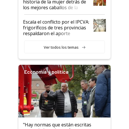
historia de la mujer detrás de
los mejores caballos de la
Argentina y los mitos que
todavía hacen sufrir a estos
Escala el conflicto por el IPCVA:
animales: "Mientras me
frigoríficos de tres provincias
descalificaban, yo seguí
respaldaron el aporte
haciendo currículum"
obligatorio
Ver todos los temas
Economía y política
"Hay normas que están escritas