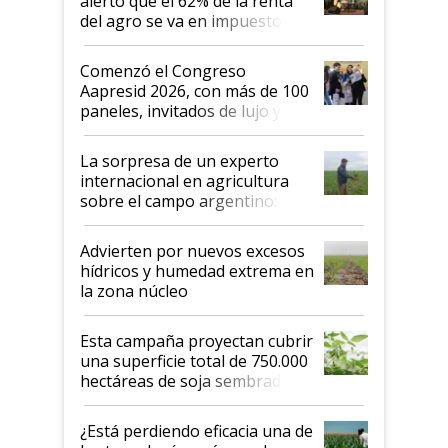
alertó que el 62% de la renta
del agro se va en impuestos:
"No es bueno que en
Argentina se sigan discutiendo
Comenzó el Congreso
las mismas cosas de hace 50
Aapresid 2026, con más de 100
años"
paneles, invitados de lujo y
todas las tendencias
La sorpresa de un experto
internacional en agricultura
sobre el campo argentino:
"Estoy muy impresionado"
Advierten por nuevos excesos
hídricos y humedad extrema en
la zona núcleo
Esta campaña proyectan cubrir
una superficie total de 750.000
hectáreas de soja sembradas
con una nueva generación de
variedades que marcan un
¿Está perdiendo eficacia una de
salto tecnológico en genética y