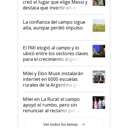
creó el lugar que elige Messi y
destaca que invertir en el
kirchnerismo era como "darle
plata a un hijo para droga":
La confianza del campo sigue
Juan Félix Rossetti, el libertario
alta, aunque perdió impulso
que de una dura crisis salió
más fuerte y apuesta al cambio
de Milei
El FMI elogió al campo y lo
ubicó entre los sectores claves
para el crecimiento argentino
Milei y Elon Musk instalarán
internet en 6000 escuelas
rurales de la Argentina gracias
a un acuerdo con Starlink
Milei en La Rural: el campo
apoyó el rumbo, pero sin
renunciar al reclamo por las
retenciones
Ver todos los temas