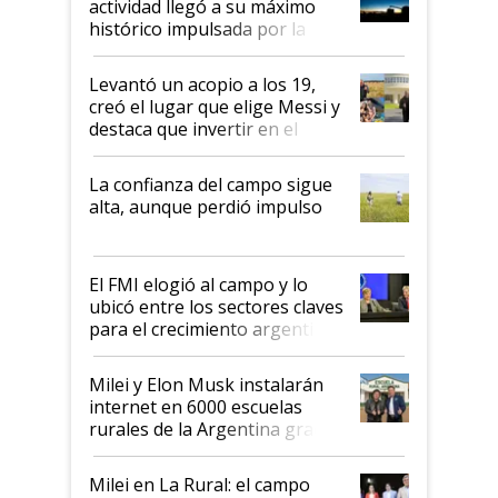
actividad llegó a su máximo
récord
histórico impulsada por la
cosecha y las exportaciones
Levantó un acopio a los 19,
creó el lugar que elige Messi y
destaca que invertir en el
kirchnerismo era como "darle
plata a un hijo para droga":
La confianza del campo sigue
Juan Félix Rossetti, el libertario
alta, aunque perdió impulso
que de una dura crisis salió
más fuerte y apuesta al cambio
de Milei
El FMI elogió al campo y lo
ubicó entre los sectores claves
para el crecimiento argentino
Milei y Elon Musk instalarán
internet en 6000 escuelas
rurales de la Argentina gracias
a un acuerdo con Starlink
Milei en La Rural: el campo