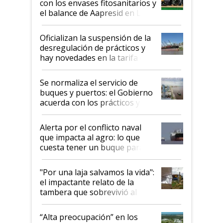
con los envases fitosanitarios y
el balance de Aapresid en La
Posta
Oficializan la suspensión de la
desregulación de prácticos y
hay novedades en la tarifa de
la hidrovía
Se normaliza el servicio de
buques y puertos: el Gobierno
acuerda con los prácticos y
suspende el decreto de
desregulación
Alerta por el conflicto naval
que impacta al agro: lo que
cuesta tener un buque parado
y el peligro de que Argentina
pase a ser "país sucio"
"Por una laja salvamos la vida":
el impactante relato de la
tambera que sobrevivió al
tornado
“Alta preocupación” en los