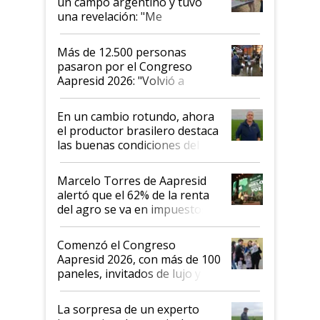
un campo argentino y tuvo
una revelación: "Me
impresionó mucho"
Más de 12.500 personas
pasaron por el Congreso
Aapresid 2026: "Volvió a
demostrar que hablar del
suelo es hablar de todo el
En un cambio rotundo, ahora
sistema productivo"
el productor brasilero destaca
las buenas condiciones del
agro argentino para invertir:
"Los veo más motivados"
Marcelo Torres de Aapresid
alertó que el 62% de la renta
del agro se va en impuestos:
"No es bueno que en
Argentina se sigan discutiendo
Comenzó el Congreso
las mismas cosas de hace 50
Aapresid 2026, con más de 100
años"
paneles, invitados de lujo y
todas las tendencias
La sorpresa de un experto