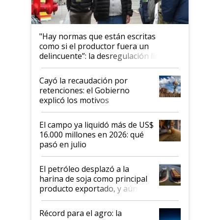
"Hay normas que están escritas
como si el productor fuera un
delincuente”: la desregulación llegó
al Congreso Aapresid y hasta se
habló del financiamiento al IPCVA
Cayó la recaudación por
retenciones: el Gobierno
explicó los motivos
El campo ya liquidó más de US$
16.000 millones en 2026: qué
pasó en julio
El petróleo desplazó a la
harina de soja como principal
producto exportado, y aún así
el agro aportó casi seis de cada
diez dólares y sostuvo el
Récord para el agro: la
liderazgo en un semestre