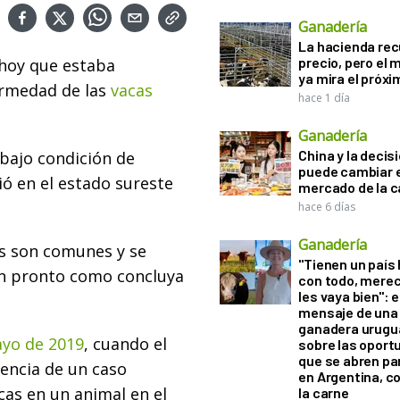
Ganadería
La hacienda re
precio, pero el
 hoy que estaba
ya mira el próx
rmedad de las
vacas
hace 1 día
Ganadería
China y la decis
 bajo condición de
puede cambiar e
ó en el estado sureste
mercado de la c
hace 6 días
Ganadería
nes son comunes y se
"Tienen un país
an pronto como concluya
con todo, mere
les vaya bien": e
mensaje de una
ganadera urugu
ayo de 2019
, cuando el
sobre las oport
que se abren par
encia de un caso
en Argentina, c
cas en un animal en el
la carne