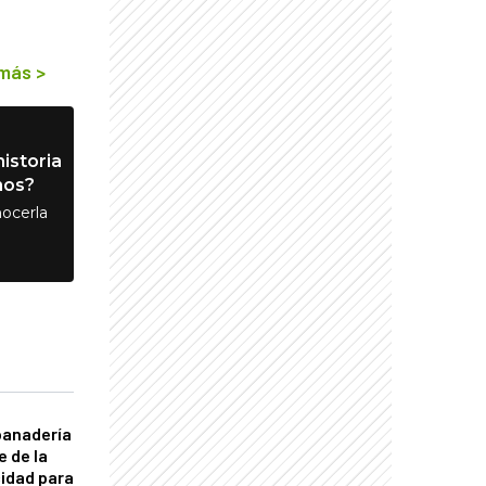
 más
>
istoria
nos?
ocerla
panadería
e de la
idad para