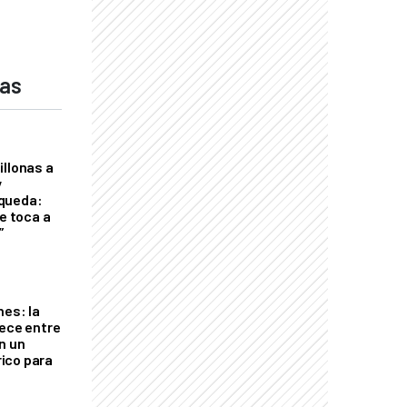
das
illonas a
y
queda:
le toca a
”
nes: la
rece entre
n un
ico para