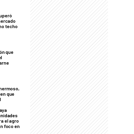
cuperó
 mercado
imo techo
ión que
l
arne
 hermoso,
cen que
l
aya
unidades
a el agro
on foco en