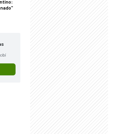
ntino:
onado"
as
cibí