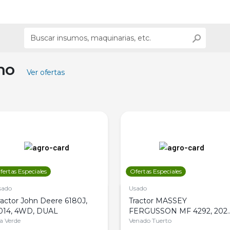
ino
Ver ofertas
fertas Especiales
Ofertas Especiales
sado
Usado
ractor John Deere 6180J,
Tractor MASSEY
014, 4WD, DUAL
FERGUSSON MF 4292, 2020
la Verde
4WD, PATON
Venado Tuerto