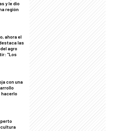
s y le dio
una región
o, ahora el
 destaca las
del agro
tir: "Los
"
oja con una
arrollo
 hacerlo
xperto
icultura