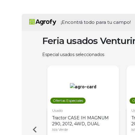
¡Encontrá todo para tu campo!
Feria usados Ventur
Especial usados seleccionados
les
Ofertas Especiales
O
Usado
U
 Deere 5045DS,
Tractor CASE IH MAGNUM
T
 PATÓN
290, 2012, 4WD, DUAL
2
Isla Verde
Is