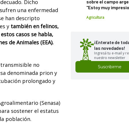
adecuado. Dicho
sobre el campo arge
"Estoy muy impresi
es sufren una enfermedad
se han descripto
Agricultura
es y
también en felinos,
n estos casos se habla,
es de Animales (EEA).
¡Enterate de tod
las novedades!
Ingresá tu e-mail y re
nuestro newsletter
transmisible no
Suscribirme
osa denominada prion y
ncubación prolongado y
 Agroalimentario (Senasa)
para sostener el estatus
la población.