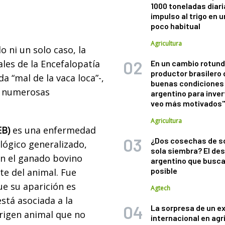
1000 toneladas diaria
impulso al trigo en 
poco habitual
Agricultura
 ni un solo caso, la
ales de la Encefalopatía
En un cambio rotund
productor brasilero
 “mal de la vaca loca”-,
buenas condiciones 
n numerosas
argentino para inver
veo más motivados
Agricultura
EB)
es una enfermedad
¿Dos cosechas de s
lógico generalizado,
sola siembra? El des
en el ganado bovino
argentino que busca
posible
te del animal. Fue
ue su aparición es
Agtech
está asociada a la
La sorpresa de un e
rigen animal que no
internacional en agr