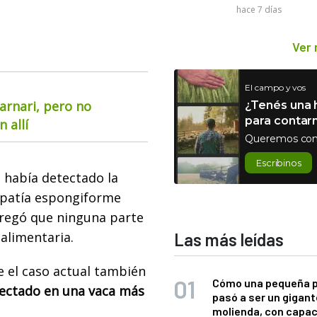
hace 7 días
Ver
El campo y vos
arnari, pero no
¿Tenés una h
para contar
 allí
Queremos con
Escribinos
 había detectado la
opatía espongiforme
agregó que ninguna parte
alimentaria.
Las más leídas
e el caso actual también
Cómo una pequeña 
tectado en una vaca más
pasó a ser un gigant
molienda, con capac