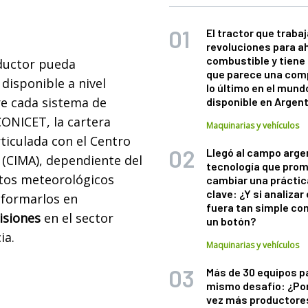
El tractor que trabaj
revoluciones para a
combustible y tiene
oductor pueda
que parece una com
disponible a nivel
lo último en el mund
re cada sistema de
disponible en Argen
CONICET, la cartera
Maquinarias y vehículos
ticulada con el Centro
Llegó al campo arge
 (CIMA), dependiente del
tecnología que pro
atos meteorológicos
cambiar una práctic
clave: ¿Y si analizar 
sformarlos en
fuera tan simple co
cisiones
en el sector
un botón?
ia.
Maquinarias y vehículos
Más de 30 equipos p
mismo desafío: ¿Po
vez más productore