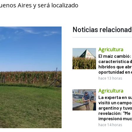
uenos Aires y será localizado
Noticias relaciona
Agricultura
El maíz cambió:
característica d
híbridos que ab
oportunidad en e
hace 13 horas
Agricultura
La experta en s
visitó un campo
argentino y tuv
revelación: "Me
impresionó muc
hace 14 horas