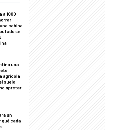
a a 1000
horrar
 una cabina
putadora:
o,
tina
ntino una
mete
a agrícola
el suelo
mo apretar
ara un
r qué cada
s