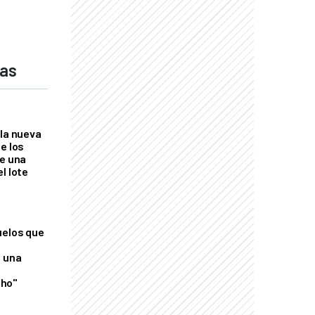
das
 la nueva
e los
re una
l lote
uelos que
o una
ho"