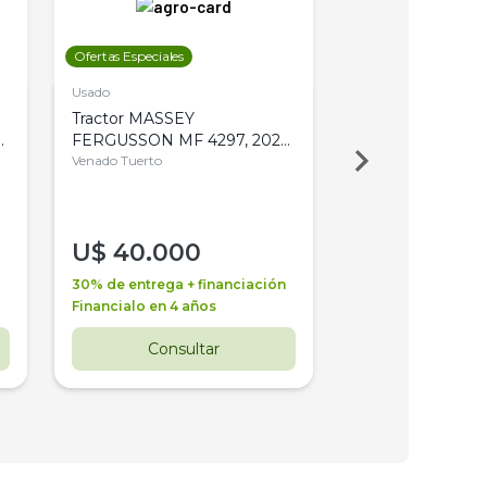
Ofertas Especiales
Ofertas Especiales
Usado
Usado
Tractor MASSEY
Tractor AGCO ALL
,
FERGUSSON MF 4297, 2020,
2003, 4WD, PA
4WD, PATON
Venado Tuerto
Venado Tuerto
U$
40.000
U$
30.000
30% de entrega + financiación
30% de entrega + 
Financialo en 4 años
Financialo en 3 a
Consultar
Consul