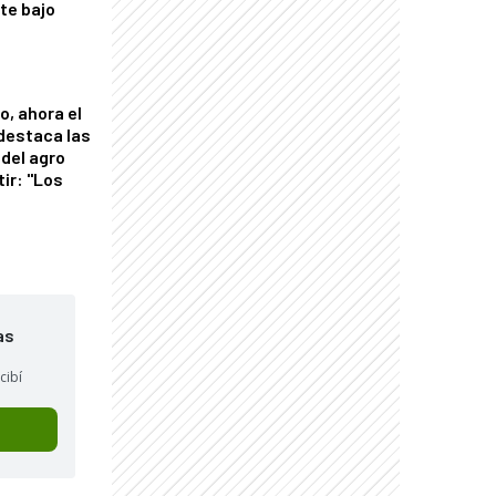
nte bajo
o, ahora el
 destaca las
del agro
tir: "Los
"
as
cibí