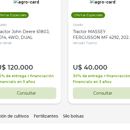
fertas Especiales
Ofertas Especiales
sado
Usado
ractor John Deere 6180J,
Tractor MASSEY
014, 4WD, DUAL
FERGUSSON MF 4292, 2020
la Verde
4WD, PATON
Venado Tuerto
U$
120.000
U$
40.000
0% de entrega + financiación
30% de entrega + financiación
inancialo en 3 años
Financialo en 3 años
Consultar
Consultar
ión de cultivos
Fertilizantes
Silo bolsas