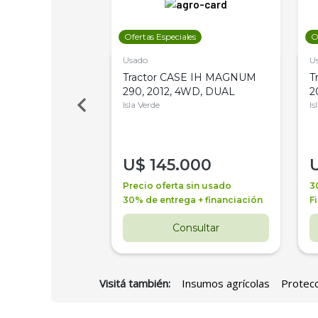
les
Ofertas Especiales
O
Usado
U
a Metalfor 7040,
Tractor CASE IH MAGNUM
T
Bot 32 Mts
290, 2012, 4WD, DUAL
2
Isla Verde
Is
000
U$
145.000
a + financiación
Precio oferta sin usado
3
 4 años
30% de entrega + financiación
F
nsultar
Consultar
Visitá también:
Insumos agrícolas
Protecc