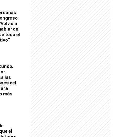
personas
Congreso
Volvió a
ablar del
de todo el
tivo"
tundo,
tor
ca las
ones del
para
eo más
de
que el
del agro