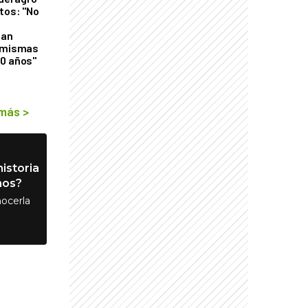
tos: "No
n
gan
s mismas
50 años"
 más
>
istoria
nos?
ocerla