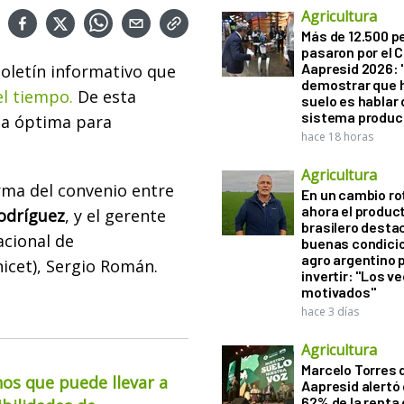
Agricultura
Más de 12.500 
pasaron por el 
Aapresid 2026: "
boletín informativo que
demostrar que h
el tiempo.
De esta
suelo es hablar 
sistema produc
ta óptima para
hace 18 horas
Agricultura
irma del convenio entre
En un cambio ro
ahora el produc
Rodríguez
, y el gerente
brasilero desta
acional de
buenas condici
agro argentino 
nicet), Sergio Román.
invertir: "Los v
motivados"
hace 3 días
Agricultura
Marcelo Torres 
os que puede llevar a
Aapresid alertó 
62% de la renta 