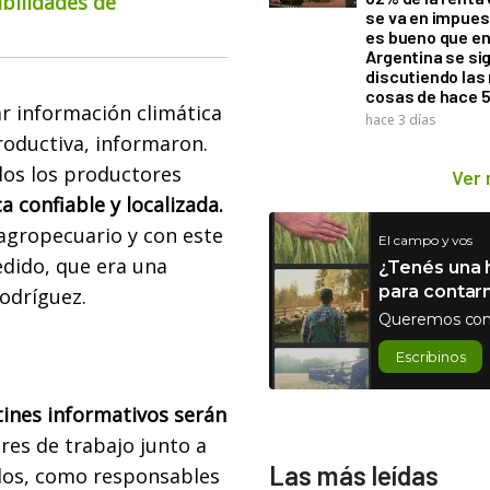
ibilidades de
se va en impues
es bueno que e
Argentina se si
discutiendo la
cosas de hace 
r información climática
hace 3 días
productiva, informaron.
os los productores
Ver
 confiable y localizada.
 agropecuario y con este
El campo y vos
dido, que era una
¿Tenés una h
para contar
Rodríguez.
Queremos con
Escribinos
ines informativos serán
res de trabajo junto a
Las más leídas
ados, como responsables