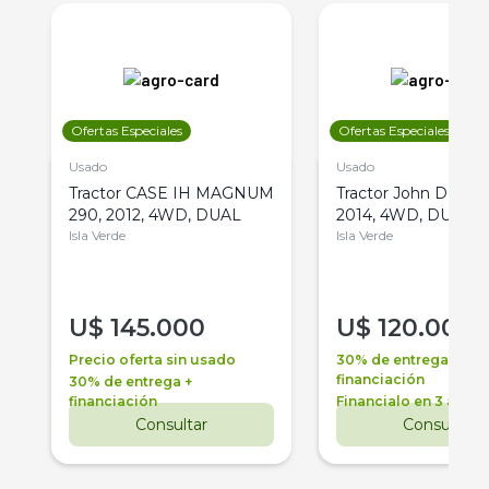
Ofertas Especiales
Ofertas Especiales
Usado
Usado
Tractor CASE IH MAGNUM
Tractor John Deere 
290, 2012, 4WD, DUAL
2014, 4WD, DUAL
Isla Verde
Isla Verde
U$
145.000
U$
120.000
Precio oferta sin usado
30% de entrega +
financiación
30% de entrega +
financiación
Financialo en 3 años
Consultar
Consultar