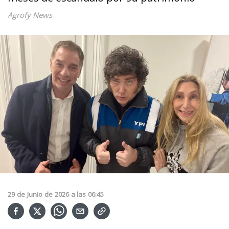
Agrofy News
29
de
Junio
de
2026
a las
06:45