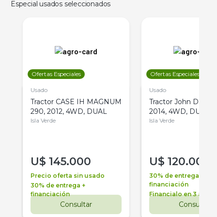
Especial usados seleccionados
Ofertas Especiales
Ofertas Especiales
Usado
Usado
Tractor CASE IH MAGNUM
Tractor John Deere 
290, 2012, 4WD, DUAL
2014, 4WD, DUAL
Isla Verde
Isla Verde
U$
145.000
U$
120.000
Precio oferta sin usado
30% de entrega +
financiación
30% de entrega +
financiación
Financialo en 3 años
Consultar
Consultar