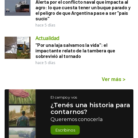
Alerta por el conflicto naval que impacta al
agro: lo que cuesta tener un buque parado y
el peligro de que Argentina pase a ser "país
sucio"
hace 5 días
Actualidad
"Por una laja salvamos la vida": el
impactante relato de la tambera que
sobrevivió al tornado
hace 5 días
Ver más
>
El campo y vos
¿Tenés una historia para
contarnos?
Queremos conocerla
Escribinos