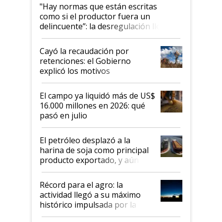
"Hay normas que están escritas
como si el productor fuera un
delincuente”: la desregulación llegó
al Congreso Aapresid y hasta se
habló del financiamiento al IPCVA
Cayó la recaudación por
retenciones: el Gobierno
explicó los motivos
El campo ya liquidó más de US$
16.000 millones en 2026: qué
pasó en julio
El petróleo desplazó a la
harina de soja como principal
producto exportado, y aún así
el agro aportó casi seis de cada
diez dólares y sostuvo el
Récord para el agro: la
liderazgo en un semestre
actividad llegó a su máximo
récord
histórico impulsada por la
cosecha y las exportaciones