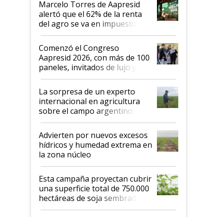
Marcelo Torres de Aapresid
alertó que el 62% de la renta
del agro se va en impuestos:
"No es bueno que en
Argentina se sigan discutiendo
Comenzó el Congreso
las mismas cosas de hace 50
Aapresid 2026, con más de 100
años"
paneles, invitados de lujo y
todas las tendencias
La sorpresa de un experto
internacional en agricultura
sobre el campo argentino:
"Estoy muy impresionado"
Advierten por nuevos excesos
hídricos y humedad extrema en
la zona núcleo
Esta campaña proyectan cubrir
una superficie total de 750.000
hectáreas de soja sembradas
con una nueva generación de