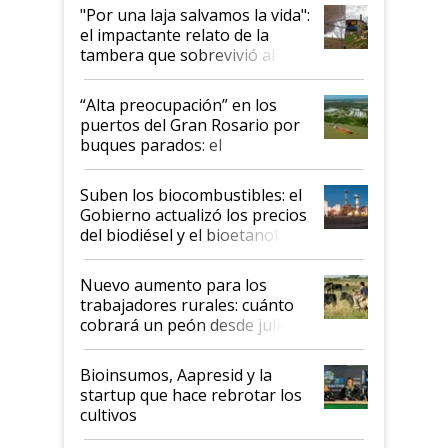
pase a ser "país sucio"
"Por una laja salvamos la vida":
el impactante relato de la
tambera que sobrevivió al
tornado
“Alta preocupación” en los
puertos del Gran Rosario por
buques parados: el
funcionamiento de las
exportadoras en tensión tras
Suben los biocombustibles: el
la medida de fuerza de los
Gobierno actualizó los precios
prácticos
del biodiésel y el bioetanol
Nuevo aumento para los
trabajadores rurales: cuánto
cobrará un peón desde julio
Bioinsumos, Aapresid y la
startup que hace rebrotar los
cultivos