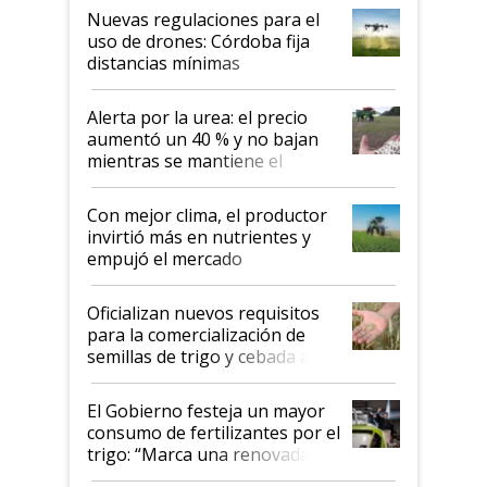
indicaciones
Nuevas regulaciones para el
uso de drones: Córdoba fija
distancias mínimas
Alerta por la urea: el precio
aumentó un 40 % y no bajan
mientras se mantiene el
conflicto en Medio Oriente
Con mejor clima, el productor
invirtió más en nutrientes y
empujó el mercado
Oficializan nuevos requisitos
para la comercialización de
semillas de trigo y cebada a
granel
El Gobierno festeja un mayor
consumo de fertilizantes por el
trigo: “Marca una renovada
confianza de los productores”