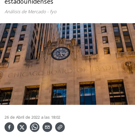
estadounidenses
Análisis de Mercado - fyo
26
de
Abril
de
2022
a las
18:02