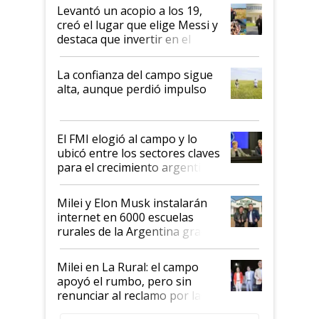
Levantó un acopio a los 19,
creó el lugar que elige Messi y
destaca que invertir en el
kirchnerismo era como "darle
plata a un hijo para droga":
La confianza del campo sigue
Juan Félix Rossetti, el libertario
alta, aunque perdió impulso
que de una dura crisis salió
más fuerte y apuesta al cambio
de Milei
El FMI elogió al campo y lo
ubicó entre los sectores claves
para el crecimiento argentino
Milei y Elon Musk instalarán
internet en 6000 escuelas
rurales de la Argentina gracias
a un acuerdo con Starlink
Milei en La Rural: el campo
apoyó el rumbo, pero sin
renunciar al reclamo por las
retenciones