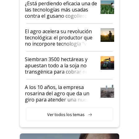
variedades que marcan un
¿Está perdiendo eficacia una de
salto tecnológico en genética y
las tecnologías más usadas
rendimiento
contra el gusano cogollero? El
desafío de una tecnología clave
El agro acelera su revolución
tecnológica: el productor que
no incorpore tecnología "va a
perder el tren"
Siembran 3500 hectáreas y
apuestan todo a la soja no
transgénica para cobrar más
por tonelada: compraron un
semillero
A los 10 años, la empresa
rosarina del agro que da un
giro para atender una nueva
etapa en el agro
Ver todos los temas