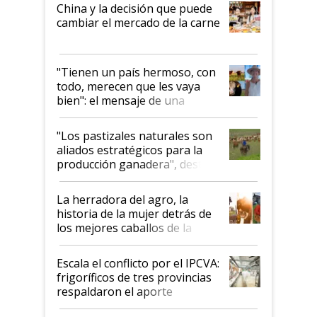
China y la decisión que puede
cambiar el mercado de la carne
"Tienen un país hermoso, con
todo, merecen que les vaya
bien": el mensaje de una
ganadera uruguaya sobre las
oportunidades que se abren
"Los pastizales naturales son
para el agro en Argentina, con
aliados estratégicos para la
foco en la carne
producción ganadera", destaca
la iniciativa que ya reúne a 46
establecimientos en Argentina
La herradora del agro, la
historia de la mujer detrás de
los mejores caballos de la
Argentina y los mitos que
todavía hacen sufrir a estos
Escala el conflicto por el IPCVA:
animales: "Mientras me
frigoríficos de tres provincias
descalificaban, yo seguí
respaldaron el aporte
haciendo currículum"
obligatorio