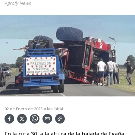
Agrofy News
02
de
Enero
de
2023
a las
14:14
En la ruta 30, a la altura de la bajada de Egaña,