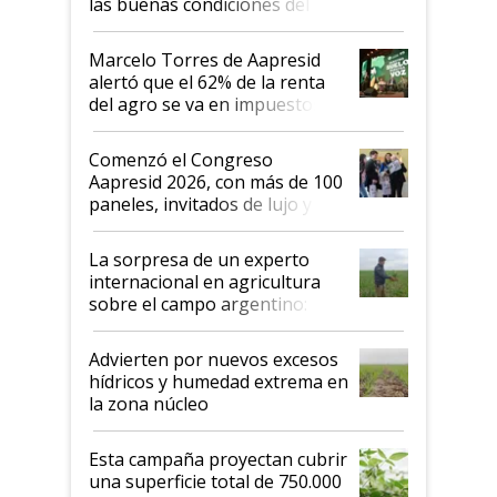
las buenas condiciones del
agro argentino para invertir:
"Los veo más motivados"
Marcelo Torres de Aapresid
alertó que el 62% de la renta
del agro se va en impuestos:
"No es bueno que en
Argentina se sigan discutiendo
Comenzó el Congreso
las mismas cosas de hace 50
Aapresid 2026, con más de 100
años"
paneles, invitados de lujo y
todas las tendencias
La sorpresa de un experto
internacional en agricultura
sobre el campo argentino:
"Estoy muy impresionado"
Advierten por nuevos excesos
hídricos y humedad extrema en
la zona núcleo
Esta campaña proyectan cubrir
una superficie total de 750.000