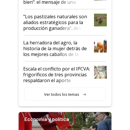
bien": el mensaje de una
ganadera uruguaya sobre las
oportunidades que se abren
"Los pastizales naturales son
para el agro en Argentina, con
aliados estratégicos para la
foco en la carne
producción ganadera", destaca
la iniciativa que ya reúne a 46
establecimientos en Argentina
La herradora del agro, la
historia de la mujer detrás de
los mejores caballos de la
Argentina y los mitos que
todavía hacen sufrir a estos
Escala el conflicto por el IPCVA:
animales: "Mientras me
frigoríficos de tres provincias
descalificaban, yo seguí
respaldaron el aporte
haciendo currículum"
obligatorio
Ver todos los temas
Economía y política