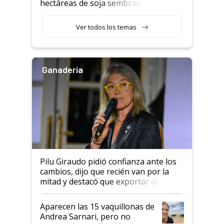
hectáreas de soja sembradas
con una nueva generación de
variedades que marcan un
Ver todos los temas
salto tecnológico en genética y
rendimiento
Ganadería
Pilu Giraudo pidió confianza ante los
cambios, dijo que recién van por la
mitad y destacó que exportar dejó de
ser "para unos pocos": "Tenemos un
mandato muy claro del gobierno
Aparecen las 15 vaquillonas de
nacional"
Andrea Sarnari, pero no