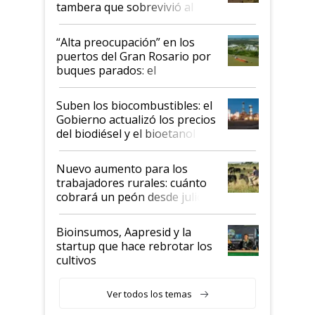
tambera que sobrevivió al
tornado
“Alta preocupación” en los
puertos del Gran Rosario por
buques parados: el
funcionamiento de las
exportadoras en tensión tras
Suben los biocombustibles: el
la medida de fuerza de los
Gobierno actualizó los precios
prácticos
del biodiésel y el bioetanol
Nuevo aumento para los
trabajadores rurales: cuánto
cobrará un peón desde julio
Bioinsumos, Aapresid y la
startup que hace rebrotar los
cultivos
Ver todos los temas