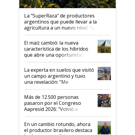
La "SuperRaza" de productores
argentinos que puede llevar a la
agricultura a un nuevo nivel: "Las
posibilidades de crecimiento son
infinitas"
El maíz cambió: la nueva
característica de los híbridos
que abre una oportunidad en
el lote
La experta en suelos que visitó
un campo argentino y tuvo
una revelación: "Me
impresionó mucho"
Más de 12.500 personas
pasaron por el Congreso
Aapresid 2026: "Volvió a
demostrar que hablar del
suelo es hablar de todo el
En un cambio rotundo, ahora
sistema productivo"
el productor brasilero destaca