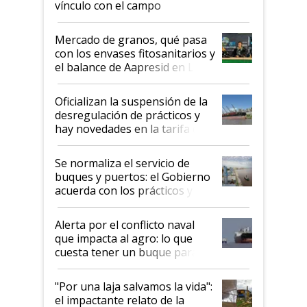
vínculo con el campo
Mercado de granos, qué pasa
con los envases fitosanitarios y
el balance de Aapresid en La
Posta
Oficializan la suspensión de la
desregulación de prácticos y
hay novedades en la tarifa de
la hidrovía
Se normaliza el servicio de
buques y puertos: el Gobierno
acuerda con los prácticos y
suspende el decreto de
desregulación
Alerta por el conflicto naval
que impacta al agro: lo que
cuesta tener un buque parado
y el peligro de que Argentina
pase a ser "país sucio"
"Por una laja salvamos la vida":
el impactante relato de la