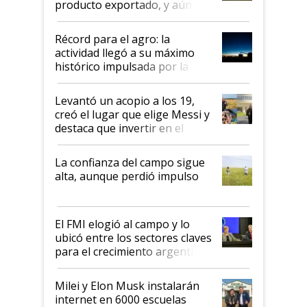
producto exportado, y aún así
el agro aportó casi seis de cada
diez dólares y sostuvo el
Récord para el agro: la
liderazgo en un semestre
actividad llegó a su máximo
récord
histórico impulsada por la
cosecha y las exportaciones
Levantó un acopio a los 19,
creó el lugar que elige Messi y
destaca que invertir en el
kirchnerismo era como "darle
plata a un hijo para droga":
La confianza del campo sigue
Juan Félix Rossetti, el libertario
alta, aunque perdió impulso
que de una dura crisis salió
más fuerte y apuesta al cambio
de Milei
El FMI elogió al campo y lo
ubicó entre los sectores claves
para el crecimiento argentino
Milei y Elon Musk instalarán
internet en 6000 escuelas