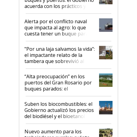
acuerda con los prácticos y
suspende el decreto de
desregulación
Alerta por el conflicto naval
que impacta al agro: lo que
cuesta tener un buque parado
y el peligro de que Argentina
pase a ser "país sucio"
"Por una laja salvamos la vida":
el impactante relato de la
tambera que sobrevivió al
tornado
“Alta preocupación” en los
puertos del Gran Rosario por
buques parados: el
funcionamiento de las
exportadoras en tensión tras
Suben los biocombustibles: el
la medida de fuerza de los
Gobierno actualizó los precios
prácticos
del biodiésel y el bioetanol
Nuevo aumento para los