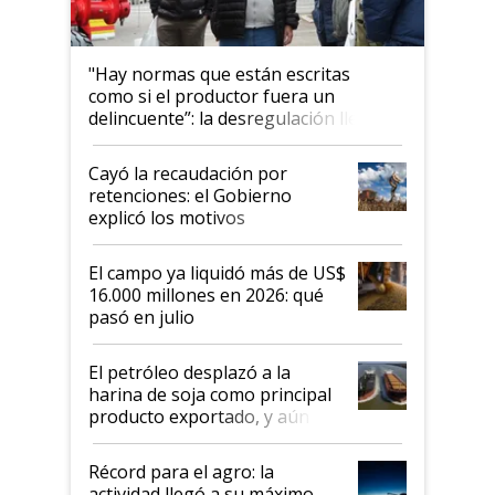
"Hay normas que están escritas
como si el productor fuera un
delincuente”: la desregulación llegó
al Congreso Aapresid y hasta se
habló del financiamiento al IPCVA
Cayó la recaudación por
retenciones: el Gobierno
explicó los motivos
El campo ya liquidó más de US$
16.000 millones en 2026: qué
pasó en julio
El petróleo desplazó a la
harina de soja como principal
producto exportado, y aún así
el agro aportó casi seis de cada
diez dólares y sostuvo el
Récord para el agro: la
liderazgo en un semestre
actividad llegó a su máximo