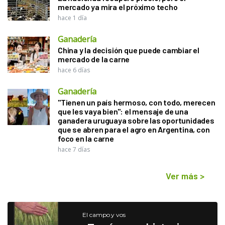
mercado ya mira el próximo techo
hace 1 día
Ganadería
China y la decisión que puede cambiar el
mercado de la carne
hace 6 días
Ganadería
"Tienen un país hermoso, con todo, merecen
que les vaya bien": el mensaje de una
ganadera uruguaya sobre las oportunidades
que se abren para el agro en Argentina, con
foco en la carne
hace 7 días
Ver más
>
El campo y vos