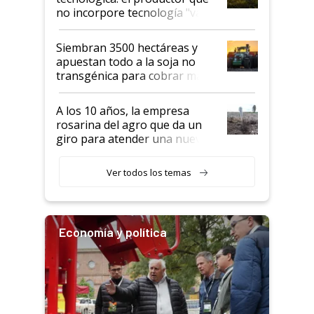
no incorpore tecnología "va a
perder el tren"
Siembran 3500 hectáreas y
apuestan todo a la soja no
transgénica para cobrar más
por tonelada: compraron un
semillero
A los 10 años, la empresa
rosarina del agro que da un
giro para atender una nueva
etapa en el agro
Ver todos los temas
Economía y política