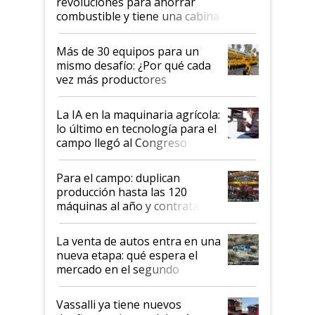
revoluciones para ahorrar
combustible y tiene una cabina que
parece una computadora: lo último
en el mundo, disponible en
Más de 30 equipos para un
Argentina
mismo desafío: ¿Por qué cada
vez más productores
incorporan fertilizante bajo
tierra?
La IA en la maquinaria agrícola:
lo último en tecnología para el
campo llegó al Congreso
Aapresid 2026
Para el campo: duplican
producción hasta las 120
máquinas al año y contratan
especialistas de la industria
automotriz para lograrlo
La venta de autos entra en una
nueva etapa: qué espera el
mercado en el segundo
semestre
Vassalli ya tiene nuevos