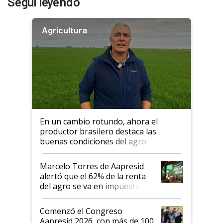
Seguí leyendo
Agricultura
En un cambio rotundo, ahora el
productor brasilero destaca las
buenas condiciones del agro
argentino para invertir: "Los veo
más motivados"
Marcelo Torres de Aapresid
alertó que el 62% de la renta
del agro se va en impuestos:
"No es bueno que en
Argentina se sigan discutiendo
Comenzó el Congreso
las mismas cosas de hace 50
Aapresid 2026, con más de 100