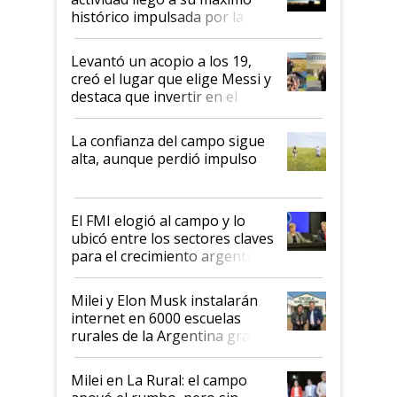
récord
histórico impulsada por la
cosecha y las exportaciones
Levantó un acopio a los 19,
creó el lugar que elige Messi y
destaca que invertir en el
kirchnerismo era como "darle
plata a un hijo para droga":
La confianza del campo sigue
Juan Félix Rossetti, el libertario
alta, aunque perdió impulso
que de una dura crisis salió
más fuerte y apuesta al cambio
de Milei
El FMI elogió al campo y lo
ubicó entre los sectores claves
para el crecimiento argentino
Milei y Elon Musk instalarán
internet en 6000 escuelas
rurales de la Argentina gracias
a un acuerdo con Starlink
Milei en La Rural: el campo