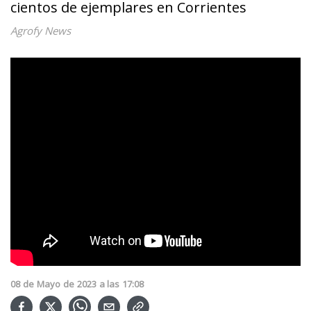
cientos de ejemplares en Corrientes
Agrofy News
08
de
Mayo
de
2023
a las
17:08