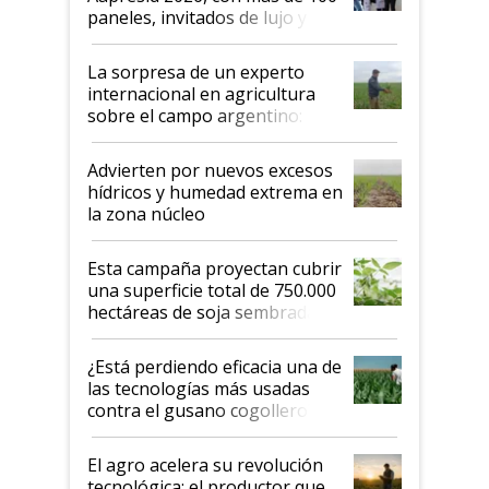
años"
paneles, invitados de lujo y
todas las tendencias
La sorpresa de un experto
internacional en agricultura
sobre el campo argentino:
"Estoy muy impresionado"
Advierten por nuevos excesos
hídricos y humedad extrema en
la zona núcleo
Esta campaña proyectan cubrir
una superficie total de 750.000
hectáreas de soja sembradas
con una nueva generación de
variedades que marcan un
¿Está perdiendo eficacia una de
salto tecnológico en genética y
las tecnologías más usadas
rendimiento
contra el gusano cogollero? El
desafío de una tecnología clave
El agro acelera su revolución
tecnológica: el productor que