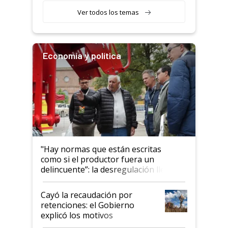
Ver todos los temas
Economía y política
"Hay normas que están escritas
como si el productor fuera un
delincuente”: la desregulación llegó
al Congreso Aapresid y hasta se
habló del financiamiento al IPCVA
Cayó la recaudación por
retenciones: el Gobierno
explicó los motivos