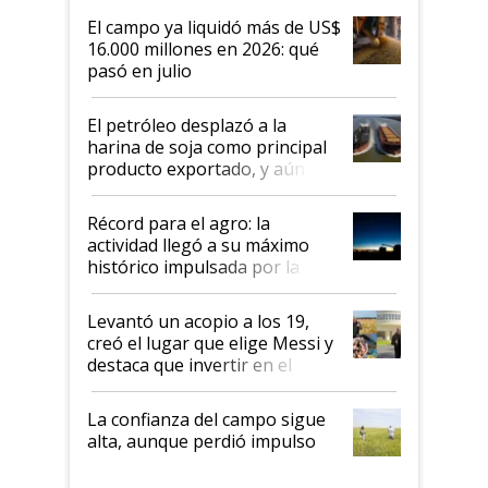
El campo ya liquidó más de US$
16.000 millones en 2026: qué
pasó en julio
El petróleo desplazó a la
harina de soja como principal
producto exportado, y aún así
el agro aportó casi seis de cada
diez dólares y sostuvo el
Récord para el agro: la
liderazgo en un semestre
actividad llegó a su máximo
récord
histórico impulsada por la
cosecha y las exportaciones
Levantó un acopio a los 19,
creó el lugar que elige Messi y
destaca que invertir en el
kirchnerismo era como "darle
plata a un hijo para droga":
La confianza del campo sigue
Juan Félix Rossetti, el libertario
alta, aunque perdió impulso
que de una dura crisis salió
más fuerte y apuesta al cambio