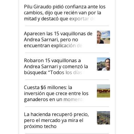
Pilu Giraudo pidió confianza ante los
cambios, dijo que recién van por la
mitad y destacó que exportar dejó de
ser "para unos pocos": "Tenemos un
mandato muy claro del gobierno
Aparecen las 15 vaquillonas de
nacional"
Andrea Sarnari, pero no
encuentran explicación de
cómo llegaron allí
Robaron 15 vaquillonas a
Andrea Sarnari y comenzó la
búsqueda: “Todos los días le
toca a algún productor”
Cuesta $6 millones: la
inversión que crece entre los
ganaderos en un momento
histórico para la actividad
La hacienda recuperó precio,
pero el mercado ya mira el
próximo techo