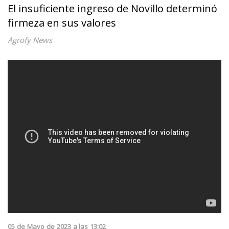
El insuficiente ingreso de Novillo determinó
firmeza en sus valores
Agrofy News
05
de
Mayo
de
2023
a las
13:02