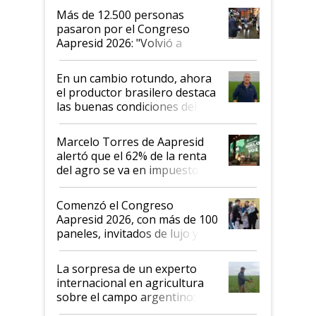
Más de 12.500 personas
pasaron por el Congreso
Aapresid 2026: "Volvió a
demostrar que hablar del
suelo es hablar de todo el
En un cambio rotundo, ahora
sistema productivo"
el productor brasilero destaca
las buenas condiciones del
agro argentino para invertir:
"Los veo más motivados"
Marcelo Torres de Aapresid
alertó que el 62% de la renta
del agro se va en impuestos:
"No es bueno que en
Argentina se sigan discutiendo
Comenzó el Congreso
las mismas cosas de hace 50
Aapresid 2026, con más de 100
años"
paneles, invitados de lujo y
todas las tendencias
La sorpresa de un experto
internacional en agricultura
sobre el campo argentino:
"Estoy muy impresionado"