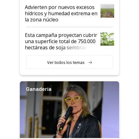
Advierten por nuevos excesos
hídricos y humedad extrema en
la zona núcleo
Esta campaña proyectan cubrir
una superficie total de 750.000
hectáreas de soja sembradas
con una nueva generación de
variedades que marcan un
Ver todos los temas
salto tecnológico en genética y
rendimiento
Ganadería