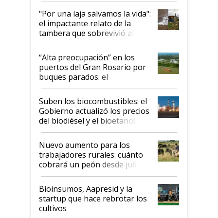
pase a ser "país sucio"
"Por una laja salvamos la vida":
el impactante relato de la
tambera que sobrevivió al
tornado
“Alta preocupación” en los
puertos del Gran Rosario por
buques parados: el
funcionamiento de las
exportadoras en tensión tras
Suben los biocombustibles: el
la medida de fuerza de los
Gobierno actualizó los precios
prácticos
del biodiésel y el bioetanol
Nuevo aumento para los
trabajadores rurales: cuánto
cobrará un peón desde julio
Bioinsumos, Aapresid y la
startup que hace rebrotar los
cultivos