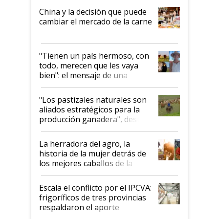
China y la decisión que puede
cambiar el mercado de la carne
"Tienen un país hermoso, con
todo, merecen que les vaya
bien": el mensaje de una
ganadera uruguaya sobre las
oportunidades que se abren
"Los pastizales naturales son
para el agro en Argentina, con
aliados estratégicos para la
foco en la carne
producción ganadera", destaca
la iniciativa que ya reúne a 46
establecimientos en Argentina
La herradora del agro, la
historia de la mujer detrás de
los mejores caballos de la
Argentina y los mitos que
todavía hacen sufrir a estos
Escala el conflicto por el IPCVA:
animales: "Mientras me
frigoríficos de tres provincias
descalificaban, yo seguí
respaldaron el aporte
haciendo currículum"
obligatorio