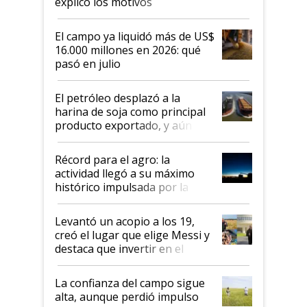
explicó los motivos
El campo ya liquidó más de US$
16.000 millones en 2026: qué
pasó en julio
El petróleo desplazó a la
harina de soja como principal
producto exportado, y aún así
el agro aportó casi seis de cada
diez dólares y sostuvo el
Récord para el agro: la
liderazgo en un semestre
actividad llegó a su máximo
récord
histórico impulsada por la
cosecha y las exportaciones
Levantó un acopio a los 19,
creó el lugar que elige Messi y
destaca que invertir en el
kirchnerismo era como "darle
plata a un hijo para droga":
La confianza del campo sigue
Juan Félix Rossetti, el libertario
alta, aunque perdió impulso
que de una dura crisis salió