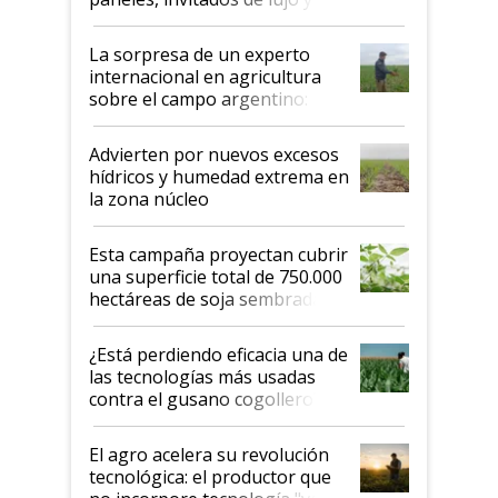
todas las tendencias
La sorpresa de un experto
internacional en agricultura
sobre el campo argentino:
"Estoy muy impresionado"
Advierten por nuevos excesos
hídricos y humedad extrema en
la zona núcleo
Esta campaña proyectan cubrir
una superficie total de 750.000
hectáreas de soja sembradas
con una nueva generación de
variedades que marcan un
¿Está perdiendo eficacia una de
salto tecnológico en genética y
las tecnologías más usadas
rendimiento
contra el gusano cogollero? El
desafío de una tecnología clave
El agro acelera su revolución
tecnológica: el productor que