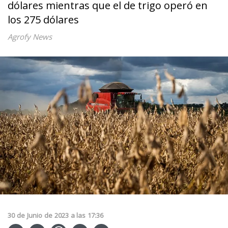
dólares mientras que el de trigo operó en
los 275 dólares
Agrofy News
30
de
Junio
de
2023
a las
17:36