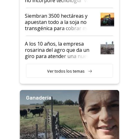
no incorpore tecnología "va a
perder el tren"
Siembran 3500 hectáreas y
apuestan todo a la soja no
transgénica para cobrar más
por tonelada: compraron un
semillero
A los 10 años, la empresa
rosarina del agro que da un
giro para atender una nueva
etapa en el agro
Ver todos los temas
Ganadería