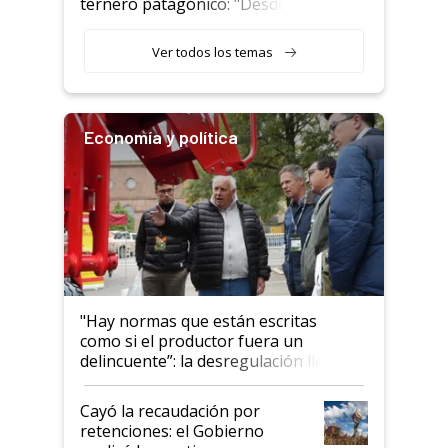
ternero patagónico: "Desde
que bajó del camión empezó a
llamar la atención"
Ver todos los temas
Economía y política
"Hay normas que están escritas
como si el productor fuera un
delincuente”: la desregulación llegó
al Congreso Aapresid y hasta se
habló del financiamiento al IPCVA
Cayó la recaudación por
retenciones: el Gobierno