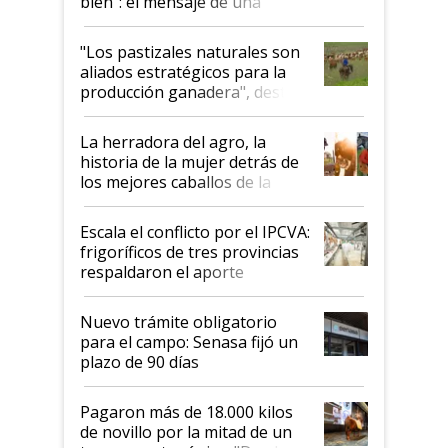
bien": el mensaje de una
ganadera uruguaya sobre las
oportunidades que se abren
"Los pastizales naturales son
para el agro en Argentina, con
aliados estratégicos para la
foco en la carne
producción ganadera", destaca
la iniciativa que ya reúne a 46
establecimientos en Argentina
La herradora del agro, la
historia de la mujer detrás de
los mejores caballos de la
Argentina y los mitos que
todavía hacen sufrir a estos
Escala el conflicto por el IPCVA:
animales: "Mientras me
frigoríficos de tres provincias
descalificaban, yo seguí
respaldaron el aporte
haciendo currículum"
obligatorio
Nuevo trámite obligatorio
para el campo: Senasa fijó un
plazo de 90 días
Pagaron más de 18.000 kilos
de novillo por la mitad de un