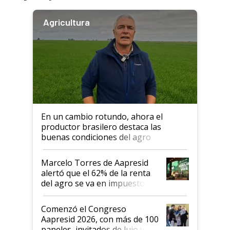
Agricultura
En un cambio rotundo, ahora el
productor brasilero destaca las
buenas condiciones del agro
argentino para invertir: "Los veo
más motivados"
Marcelo Torres de Aapresid
alertó que el 62% de la renta
del agro se va en impuestos:
"No es bueno que en
Argentina se sigan discutiendo
Comenzó el Congreso
las mismas cosas de hace 50
Aapresid 2026, con más de 100
años"
paneles, invitados de lujo y