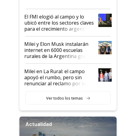
más fuerte y apuesta al cambio
de Milei
El FMI elogió al campo y lo
ubicó entre los sectores claves
para el crecimiento argentino
Milei y Elon Musk instalarán
internet en 6000 escuelas
rurales de la Argentina gracias
a un acuerdo con Starlink
Milei en La Rural: el campo
apoyó el rumbo, pero sin
renunciar al reclamo por las
retenciones
Ver todos los temas
Actualidad