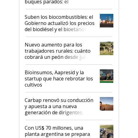
buques parados: el
funcionamiento de las
exportadoras en tensión tras
Suben los biocombustibles: el
la medida de fuerza de los
Gobierno actualizó los precios
prácticos
del biodiésel y el bioetanol
Nuevo aumento para los
trabajadores rurales: cuánto
cobrará un peón desde julio
Bioinsumos, Aapresid y la
startup que hace rebrotar los
cultivos
Carbap renovó su conducción
y apuesta a una nueva
generación de dirigentes
rurales
Con US$ 70 millones, una
planta argentina se prepara