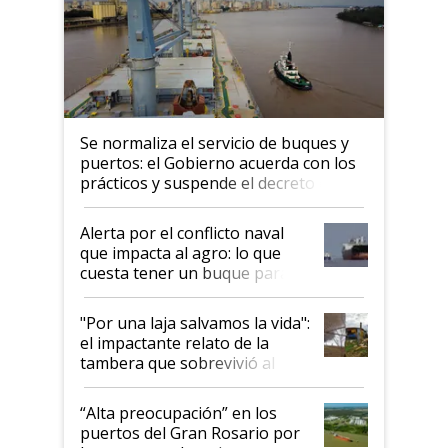
Se normaliza el servicio de buques y
puertos: el Gobierno acuerda con los
prácticos y suspende el decreto de
desregulación
Alerta por el conflicto naval
que impacta al agro: lo que
cuesta tener un buque parado
y el peligro de que Argentina
pase a ser "país sucio"
"Por una laja salvamos la vida":
el impactante relato de la
tambera que sobrevivió al
tornado
“Alta preocupación” en los
puertos del Gran Rosario por