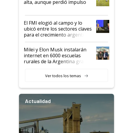
alta, aunque perdió impulso
que de una dura crisis salió
más fuerte y apuesta al cambio
de Milei
El FMI elogió al campo y lo
ubicó entre los sectores claves
para el crecimiento argentino
Milei y Elon Musk instalarán
internet en 6000 escuelas
rurales de la Argentina gracias
a un acuerdo con Starlink
Ver todos los temas
Actualidad