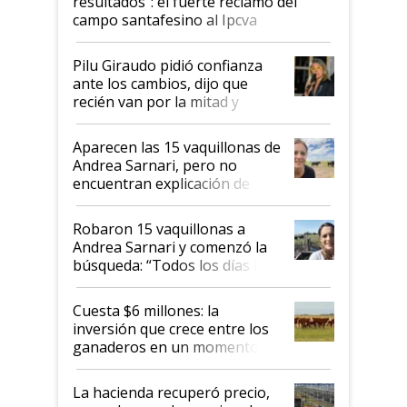
resultados”: el fuerte reclamo del
campo santafesino al Ipcva
Pilu Giraudo pidió confianza
ante los cambios, dijo que
recién van por la mitad y
destacó que exportar dejó de
ser "para unos pocos":
Aparecen las 15 vaquillonas de
"Tenemos un mandato muy
Andrea Sarnari, pero no
claro del gobierno nacional"
encuentran explicación de
cómo llegaron allí
Robaron 15 vaquillonas a
Andrea Sarnari y comenzó la
búsqueda: “Todos los días le
toca a algún productor”
Cuesta $6 millones: la
inversión que crece entre los
ganaderos en un momento
histórico para la actividad
La hacienda recuperó precio,