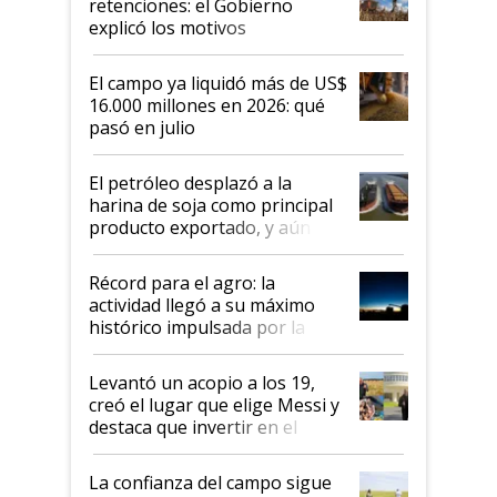
retenciones: el Gobierno
IPCVA
explicó los motivos
El campo ya liquidó más de US$
16.000 millones en 2026: qué
pasó en julio
El petróleo desplazó a la
harina de soja como principal
producto exportado, y aún así
el agro aportó casi seis de cada
diez dólares y sostuvo el
Récord para el agro: la
liderazgo en un semestre
actividad llegó a su máximo
récord
histórico impulsada por la
cosecha y las exportaciones
Levantó un acopio a los 19,
creó el lugar que elige Messi y
destaca que invertir en el
kirchnerismo era como "darle
plata a un hijo para droga":
La confianza del campo sigue
Juan Félix Rossetti, el libertario