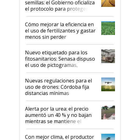
semillas: el Gobierno oficializa
el protocolo para proteger la
propiedad intelectual
Cómo mejorar la eficiencia en
el uso de fertilizantes y gastar
menos sin perder
productividad en la campaña
fina
Nuevo etiquetado para los
fitosanitarios: Senasa dispuso
el uso de pictogramas,
palabras de advertencia e
indicaciones
Nuevas regulaciones para el
uso de drones: Córdoba fija
distancias mínimas
Alerta por la urea: el precio
aumentó un 40 % y no bajan
mientras se mantiene el
conflicto en Medio Oriente
Con mejor clima, el productor