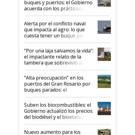
buques y puertos: el Gobierno
acuerda con los prácticos y
suspende el decreto de
desregulación
Alerta por el conflicto naval
que impacta al agro: lo que
cuesta tener un buque parado
y el peligro de que Argentina
pase a ser "país sucio"
"Por una laja salvamos la vida":
el impactante relato de la
tambera que sobrevivió al
tornado
“Alta preocupación” en los
puertos del Gran Rosario por
buques parados: el
funcionamiento de las
exportadoras en tensión tras
Suben los biocombustibles: el
la medida de fuerza de los
Gobierno actualizó los precios
prácticos
del biodiésel y el bioetanol
Nuevo aumento para los