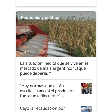
descalificaban, yo seguí
haciendo currículum"
Economía y política
La situación inédita que se vive en el
mercado de maíz argentino: "El que
puede debería..."
"Hay normas que están
escritas como si el productor
fuera un delincuente”: la
desregulación llegó al
Congreso Aapresid y hasta se
Cayó la recaudación por
habló del financiamiento al