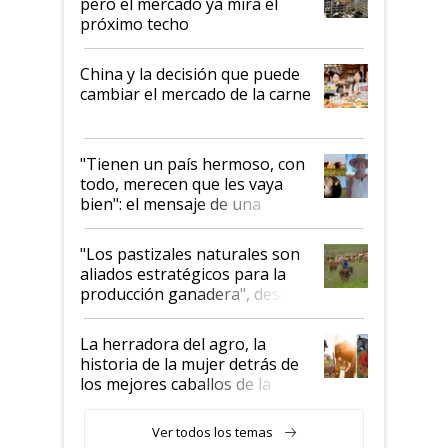
pero el mercado ya mira el
próximo techo
China y la decisión que puede
cambiar el mercado de la carne
"Tienen un país hermoso, con
todo, merecen que les vaya
bien": el mensaje de una
ganadera uruguaya sobre las
oportunidades que se abren
"Los pastizales naturales son
para el agro en Argentina, con
aliados estratégicos para la
foco en la carne
producción ganadera", destaca
la iniciativa que ya reúne a 46
establecimientos en Argentina
La herradora del agro, la
historia de la mujer detrás de
los mejores caballos de la
Argentina y los mitos que
todavía hacen sufrir a estos
Ver todos los temas
animales: "Mientras me