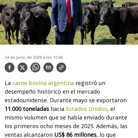
24
de
Junio
de
2026
a las
10:44
La
carne bovina argentina
registró un
desempeño histórico en el mercado
estadounidense. Durante mayo se exportaron
11.000 toneladas
hacia
Estados Unidos
, el
mismo volumen que se había enviado durante
los primeros ocho meses de 2025. Además, las
ventas alcanzaron
US$ 86 millones
, lo que