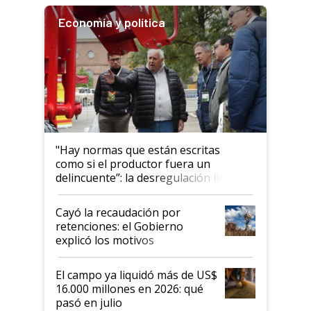
Economía y política
"Hay normas que están escritas
como si el productor fuera un
delincuente”: la desregulación llegó
al Congreso Aapresid y hasta se
habló del financiamiento al IPCVA
Cayó la recaudación por
retenciones: el Gobierno
explicó los motivos
El campo ya liquidó más de US$
16.000 millones en 2026: qué
pasó en julio