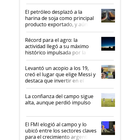
El petróleo desplazó a la
harina de soja como principal
producto exportado, y aún así
el agro aportó casi seis de cada
diez dólares y sostuvo el
Récord para el agro: la
liderazgo en un semestre
actividad llegó a su máximo
récord
histórico impulsada por la
cosecha y las exportaciones
Levantó un acopio a los 19,
creó el lugar que elige Messi y
destaca que invertir en el
kirchnerismo era como "darle
plata a un hijo para droga":
La confianza del campo sigue
Juan Félix Rossetti, el libertario
alta, aunque perdió impulso
que de una dura crisis salió
más fuerte y apuesta al cambio
de Milei
El FMI elogió al campo y lo
ubicó entre los sectores claves
para el crecimiento argentino