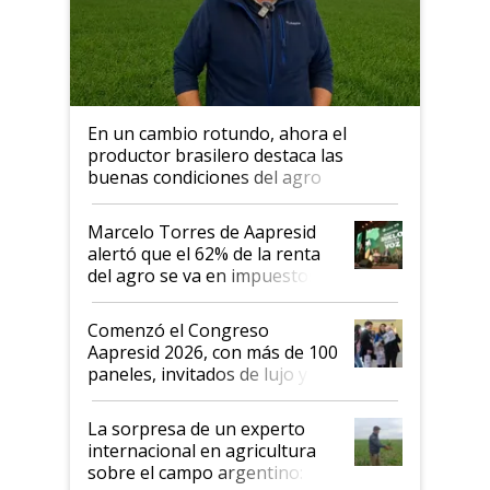
En un cambio rotundo, ahora el
productor brasilero destaca las
buenas condiciones del agro
argentino para invertir: "Los veo
más motivados"
Marcelo Torres de Aapresid
alertó que el 62% de la renta
del agro se va en impuestos:
"No es bueno que en
Argentina se sigan discutiendo
Comenzó el Congreso
las mismas cosas de hace 50
Aapresid 2026, con más de 100
años"
paneles, invitados de lujo y
todas las tendencias
La sorpresa de un experto
internacional en agricultura
sobre el campo argentino: