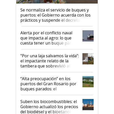
Se normaliza el servicio de buques y
puertos: el Gobierno acuerda con los
prácticos y suspende el decreto de
desregulación
Alerta por el conflicto naval
que impacta al agro: lo que
cuesta tener un buque parado
y el peligro de que Argentina
pase a ser "país sucio"
"Por una laja salvamos la vida":
el impactante relato de la
tambera que sobrevivió al
tornado
“Alta preocupación” en los
puertos del Gran Rosario por
buques parados: el
funcionamiento de las
exportadoras en tensión tras
Suben los biocombustibles: el
la medida de fuerza de los
Gobierno actualizó los precios
prácticos
del biodiésel y el bioetanol