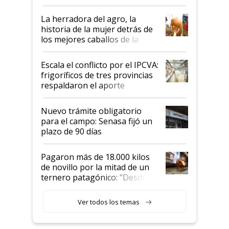
la iniciativa que ya reúne a 46
establecimientos en Argentina
La herradora del agro, la
historia de la mujer detrás de
los mejores caballos de la
Argentina y los mitos que
todavía hacen sufrir a estos
Escala el conflicto por el IPCVA:
animales: "Mientras me
frigoríficos de tres provincias
descalificaban, yo seguí
respaldaron el aporte
haciendo currículum"
obligatorio
Nuevo trámite obligatorio
para el campo: Senasa fijó un
plazo de 90 días
Pagaron más de 18.000 kilos
de novillo por la mitad de un
ternero patagónico: "Desde
que bajó del camión empezó a
llamar la atención"
Ver todos los temas