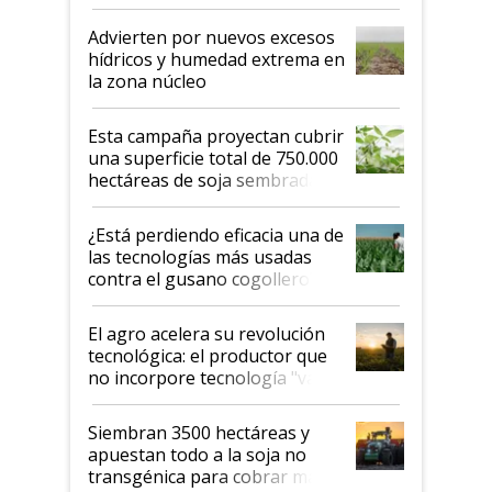
"Estoy muy impresionado"
Advierten por nuevos excesos
hídricos y humedad extrema en
la zona núcleo
Esta campaña proyectan cubrir
una superficie total de 750.000
hectáreas de soja sembradas
con una nueva generación de
variedades que marcan un
¿Está perdiendo eficacia una de
salto tecnológico en genética y
las tecnologías más usadas
rendimiento
contra el gusano cogollero? El
desafío de una tecnología clave
El agro acelera su revolución
tecnológica: el productor que
no incorpore tecnología "va a
perder el tren"
Siembran 3500 hectáreas y
apuestan todo a la soja no
transgénica para cobrar más