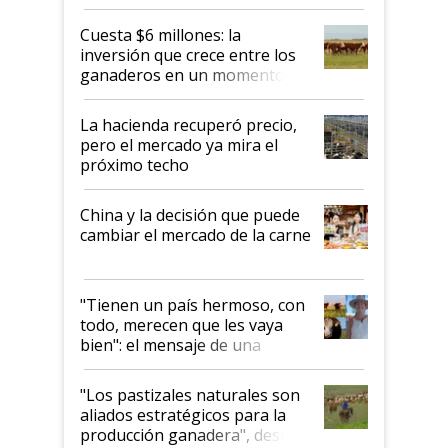
productor”
Cuesta $6 millones: la
inversión que crece entre los
ganaderos en un momento
histórico para la actividad
La hacienda recuperó precio,
pero el mercado ya mira el
próximo techo
China y la decisión que puede
cambiar el mercado de la carne
"Tienen un país hermoso, con
todo, merecen que les vaya
bien": el mensaje de una
ganadera uruguaya sobre las
oportunidades que se abren
"Los pastizales naturales son
para el agro en Argentina, con
aliados estratégicos para la
foco en la carne
producción ganadera", destaca