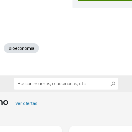
Bioeconomia
ino
Ver ofertas