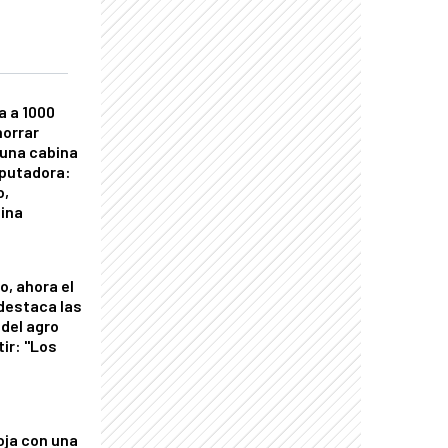
a a 1000
horrar
 una cabina
putadora:
o,
tina
o, ahora el
 destaca las
del agro
tir: "Los
"
oja con una