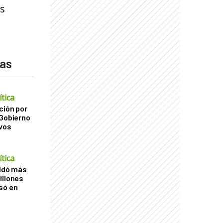
os
das
tica
ción por
 Gobierno
ivos
tica
uidó más
illones
só en