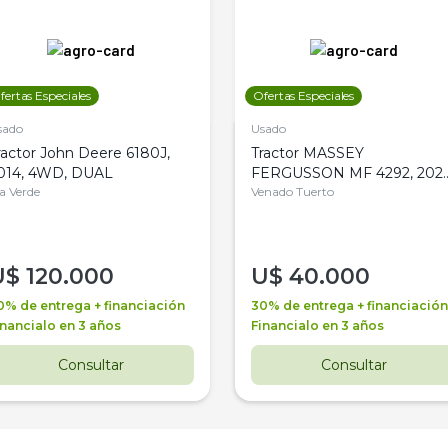
fertas Especiales
Ofertas Especiales
sado
Usado
ractor John Deere 6180J,
Tractor MASSEY
014, 4WD, DUAL
FERGUSSON MF 4292, 2020
la Verde
4WD, PATON
Venado Tuerto
U$
120.000
U$
40.000
0% de entrega + financiación
30% de entrega + financiación
inancialo en 3 años
Financialo en 3 años
Consultar
Consultar