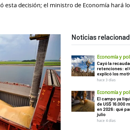
 esta decisión; el ministro de Economía hará l
Noticias relaciona
Economía y polí
Cayó la recauda
retenciones: el
explicó los mot
hace 3 días
Economía y polí
El campo ya liq
de US$ 16.000 m
en 2026: qué pa
julio
hace 4 días