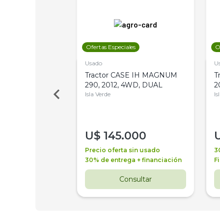
les
Ofertas Especiales
O
Usado
U
a Metalfor 7040,
Tractor CASE IH MAGNUM
T
Bot 32 Mts
290, 2012, 4WD, DUAL
2
Isla Verde
Is
000
U$
145.000
a + financiación
Precio oferta sin usado
3
 4 años
30% de entrega + financiación
F
nsultar
Consultar