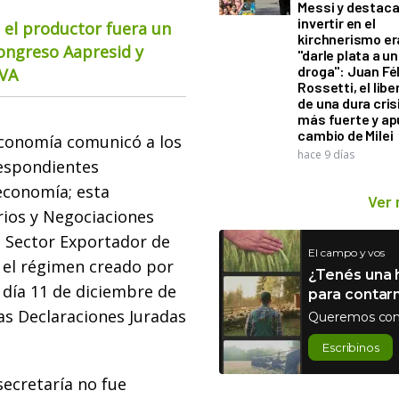
Messi y destaca
invertir en el
 el productor fuera un
kirchnerismo e
Congreso Aapresid y
"darle plata a un
droga": Juan Fél
CVA
Rossetti, el libe
de una dura cris
más fuerte y ap
cambio de Milei
oeconomía comunicó a los
hace 9 días
respondientes
economía; esta
Ver
ios y Negociaciones
l Sector Exportador de
El campo y vos
 el régimen creado por
¿Tenés una h
l día 11 de diciembre de
para contar
las Declaraciones Juradas
Queremos con
Escribinos
secretaría no fue