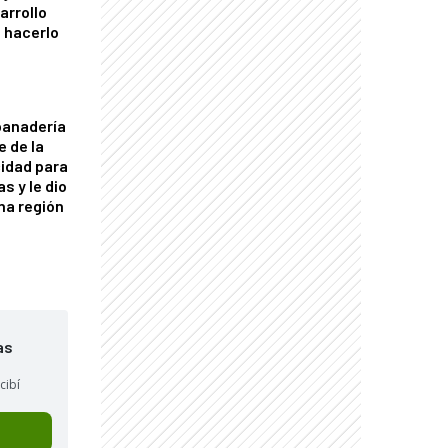
arrollo
 hacerlo
panadería
e de la
idad para
s y le dio
una región
as
cibí