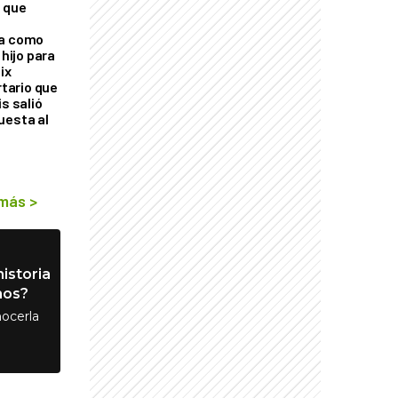
 que
ra como
 hijo para
ix
rtario que
is salió
uesta al
 más
>
istoria
nos?
ocerla