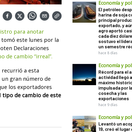
Economía y polí
El petróleo desp
harina de soja 
principal produ
exportado, y aún
agro aportó casi
istro para anotar
cada diez dólare
e tomó este lunes por la
sostuvo el lider
un semestre ré
noten Declaraciones
hace 8 días
po de cambio “irreal”.
Economía y polí
 recurrió a esta
Récord para el a
actividad llegó 
a un gran número de
máximo históri
 que los exportadores
impulsada por l
cosecha y las
l
tipo de cambio de este
exportaciones
hace 9 días
Economía y polí
Levantó un acop
19, creó el lugar