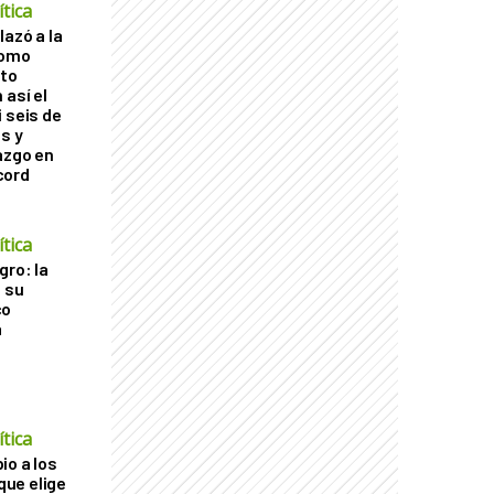
tica
lazó a la
como
cto
 así el
 seis de
s y
azgo en
cord
tica
gro: la
a su
co
a
tica
io a los
 que elige