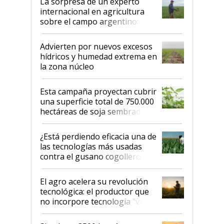
La sorpresa de un experto
internacional en agricultura
sobre el campo argentino:
"Estoy muy impresionado"
Advierten por nuevos excesos
hídricos y humedad extrema en
la zona núcleo
Esta campaña proyectan cubrir
una superficie total de 750.000
hectáreas de soja sembradas
con una nueva generación de
variedades que marcan un
¿Está perdiendo eficacia una de
salto tecnológico en genética y
las tecnologías más usadas
rendimiento
contra el gusano cogollero? El
desafío de una tecnología clave
El agro acelera su revolución
tecnológica: el productor que
no incorpore tecnología "va a
perder el tren"