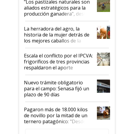
"Los pastizales naturales son
para el agro en Argentina, con
aliados estratégicos para la
foco en la carne
producción ganadera", destaca
la iniciativa que ya reúne a 46
establecimientos en Argentina
La herradora del agro, la
historia de la mujer detrás de
los mejores caballos de la
Argentina y los mitos que
todavía hacen sufrir a estos
Escala el conflicto por el IPCVA:
animales: "Mientras me
frigoríficos de tres provincias
descalificaban, yo seguí
respaldaron el aporte
haciendo currículum"
obligatorio
Nuevo trámite obligatorio
para el campo: Senasa fijó un
plazo de 90 días
Pagaron más de 18.000 kilos
de novillo por la mitad de un
ternero patagónico: "Desde
que bajó del camión empezó a
llamar la atención"