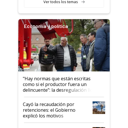
Ver todos los temas
Economía y política
"Hay normas que están escritas
como si el productor fuera un
delincuente”: la desregulación llegó
al Congreso Aapresid y hasta se
habló del financiamiento al IPCVA
Cayó la recaudación por
retenciones: el Gobierno
explicó los motivos