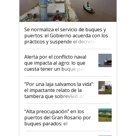
Se normaliza el servicio de buques y
puertos: el Gobierno acuerda con los
prácticos y suspende el decreto de
desregulación
Alerta por el conflicto naval
que impacta al agro: lo que
cuesta tener un buque parado
y el peligro de que Argentina
pase a ser "país sucio"
"Por una laja salvamos la vida":
el impactante relato de la
tambera que sobrevivió al
tornado
“Alta preocupación” en los
puertos del Gran Rosario por
buques parados: el
funcionamiento de las
exportadoras en tensión tras