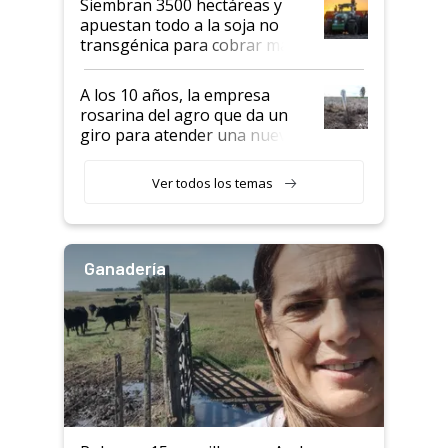
Siembran 3500 hectáreas y
apuestan todo a la soja no
transgénica para cobrar más
por tonelada: compraron un
semillero
A los 10 años, la empresa
rosarina del agro que da un
giro para atender una nueva
etapa en el agro
Ver todos los temas
Ganadería