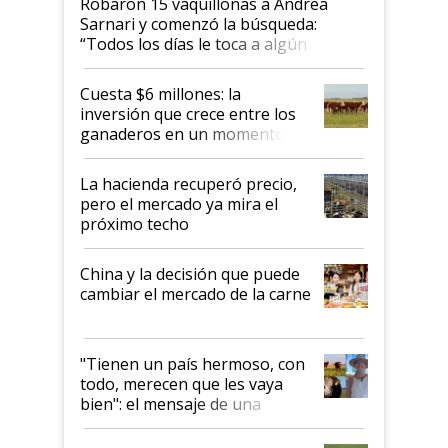
Robaron 15 vaquillonas a Andrea
Sarnari y comenzó la búsqueda:
“Todos los días le toca a algún
productor”
Cuesta $6 millones: la
inversión que crece entre los
ganaderos en un momento
histórico para la actividad
La hacienda recuperó precio,
pero el mercado ya mira el
próximo techo
China y la decisión que puede
cambiar el mercado de la carne
"Tienen un país hermoso, con
todo, merecen que les vaya
bien": el mensaje de una
ganadera uruguaya sobre las
oportunidades que se abren