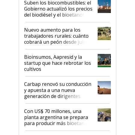
Suben los biocombustibles: el
la medida de fuerza de los
Gobierno actualizó los precios
prácticos
del biodiésel y el bioetanol
Nuevo aumento para los
trabajadores rurales: cuánto
cobrará un peón desde julio
Bioinsumos, Aapresid y la
startup que hace rebrotar los
cultivos
Carbap renovó su conducción
y apuesta a una nueva
generación de dirigentes
rurales
Con US$ 70 millones, una
planta argentina se prepara
para producir más bioetanol
que nunca