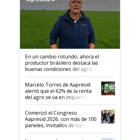
En un cambio rotundo, ahora el
productor brasilero destaca las
buenas condiciones del agro
argentino para invertir: "Los veo
más motivados"
Marcelo Torres de Aapresid
alertó que el 62% de la renta
del agro se va en impuestos:
"No es bueno que en
Argentina se sigan discutiendo
Comenzó el Congreso
las mismas cosas de hace 50
Aapresid 2026, con más de 100
años"
paneles, invitados de lujo y
todas las tendencias