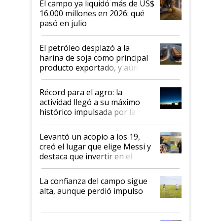
El campo ya liquidó más de US$
16.000 millones en 2026: qué
pasó en julio
El petróleo desplazó a la
harina de soja como principal
producto exportado, y aún así
el agro aportó casi seis de cada
diez dólares y sostuvo el
Récord para el agro: la
liderazgo en un semestre
actividad llegó a su máximo
récord
histórico impulsada por la
cosecha y las exportaciones
Levantó un acopio a los 19,
creó el lugar que elige Messi y
destaca que invertir en el
kirchnerismo era como "darle
plata a un hijo para droga":
La confianza del campo sigue
Juan Félix Rossetti, el libertario
alta, aunque perdió impulso
que de una dura crisis salió
más fuerte y apuesta al cambio
de Milei