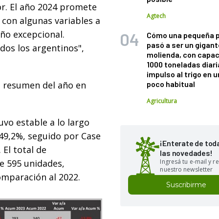
or. El año 2024 promete
Agtech
 con algunas variables a
ño excepcional.
Cómo una pequeña 
pasó a ser un gigant
dos los argentinos",
molienda, con capac
1000 toneladas diaria
impulso al trigo en 
n resumen del año en
poco habitual
Agricultura
vo estable a lo largo
 49,2%, seguido por Case
¡Enterate de tod
El total de
las novedades!
e 595 unidades,
Ingresá tu e-mail y re
nuestro newsletter
omparación al 2022.
Suscribirme