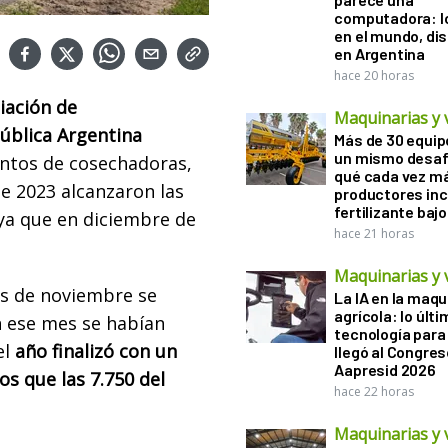
computadora: l
en el mundo, di
en Argentina
hace 20 horas
iación de
Maquinarias y 
ública Argentina
Más de 30 equip
un mismo desaf
entos de cosechadoras,
qué cada vez m
e 2023 alcanzaron las
productores in
fertilizante bajo
 ya que en diciembre de
hace 21 horas
Maquinarias y 
es de noviembre se
La IA en la maqu
agrícola: lo últ
n ese mes se habían
tecnología para
el
año finalizó con un
llegó al Congres
Aapresid 2026
os que las 7.750 del
hace 22 horas
Maquinarias y 