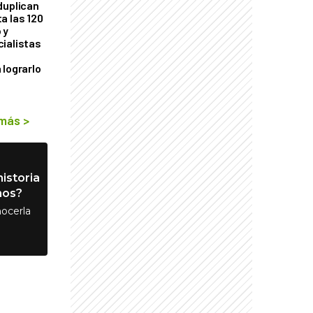
duplican
a las 120
 y
ialistas
 lograrlo
 más
>
istoria
nos?
ocerla