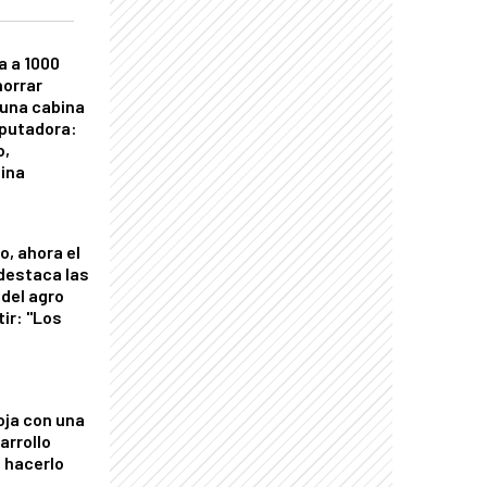
a a 1000
horrar
 una cabina
putadora:
o,
tina
o, ahora el
 destaca las
del agro
tir: "Los
"
oja con una
arrollo
 hacerlo