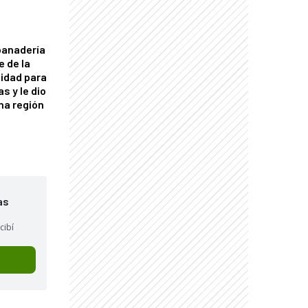
panadería
e de la
idad para
s y le dio
una región
as
cibí