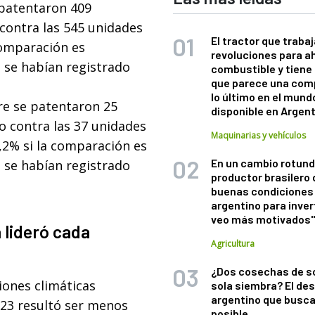
 patentaron 409
contra las 545 unidades
El tractor que trabaj
comparación es
revoluciones para a
2 se habían registrado
combustible y tiene
que parece una com
lo último en el mund
re se patentaron 25
disponible en Argen
o contra las 37 unidades
Maquinarias y vehículos
,2% si la comparación es
En un cambio rotund
2 se habían registrado
productor brasilero
buenas condiciones 
argentino para inver
veo más motivados
 lideró cada
Agricultura
¿Dos cosechas de s
iones climáticas
sola siembra? El des
argentino que busca
023 resultó ser menos
posible