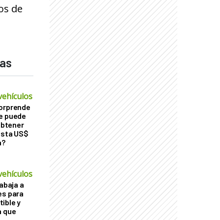
os de
das
vehículos
sorprende
Se puede
 obtener
asta US$
a?
vehículos
rabaja a
es para
ible y
a que