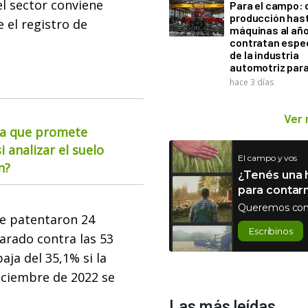
el sector conviene
Para el campo: 
producción hast
 el registro de
máquinas al año
contratan espec
de la industria
automotriz para
hace 3 días
Ver
ía que promete
i analizar el suelo
El campo y vos
n?
¿Tenés una h
para contar
Queremos con
e patentaron 24
Escribinos
arado contra las 53
ja del 35,1% si la
iciembre de 2022 se
Las más leídas