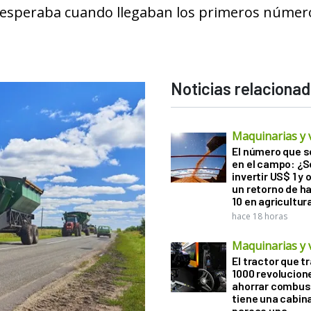
e esperaba cuando llegaban los primeros númer
Noticias relaciona
Maquinarias y 
El número que 
en el campo: ¿
invertir US$ 1 y
un retorno de h
10 en agricultur
hace 18 horas
Maquinarias y 
El tractor que t
1000 revolucion
ahorrar combust
tiene una cabin
parece una