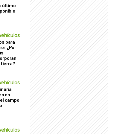
o último
sponible
vehículos
os para
ío: ¿Por
ás
corporan
 tierra?
vehículos
inaria
imo en
 el campo
o
vehículos