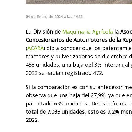
04
de
Enero
de
2024
a las
14:33
La
División de
Maquinaria Agrícola
la Asoc
Concesionarios de Automotores de la Rep
(
ACARA
) dio a conocer que los patentami
tractores y pulverizadoras de diciembre d
458 unidades, una baja del 3% interanual
2022 se habían registrado 472.
Si la comparación es con su antecesor m
observa que una baja del 27,9%, ya que e
patentado 635 unidades. De esta forma, 
total de 7.035 unidades, esto es 9,2% men
2022.