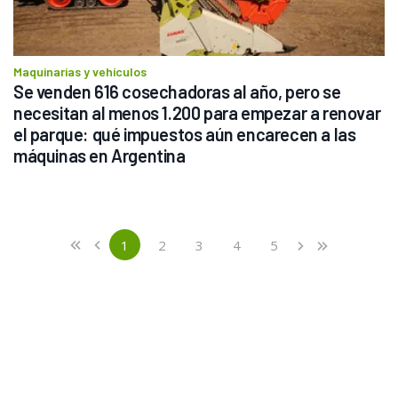
Maquinarias y vehículos
Se venden 616 cosechadoras al año, pero se 
necesitan al menos 1.200 para empezar a renovar 
el parque: qué impuestos aún encarecen a las 
máquinas en Argentina
Previous
First
1
2
3
4
5
«
‹
›
»
(current)
Next
Last