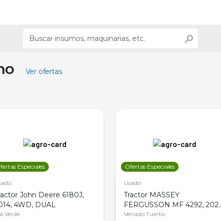
ino
Ver ofertas
fertas Especiales
Ofertas Especiales
sado
Usado
ractor John Deere 6180J,
Tractor MASSEY
014, 4WD, DUAL
FERGUSSON MF 4292, 2020
la Verde
4WD, PATON
Venado Tuerto