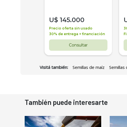
000
U$
145.000
a + financiación
Precio oferta sin usado
3
 4 años
30% de entrega + financiación
F
nsultar
Consultar
Visitá también:
Semillas de maíz
Semillas 
También puede interesarte