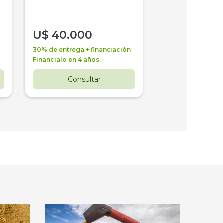
U$
40.000
U$
30.000
30% de entrega + financiación
30% de entrega + 
Financialo en 4 años
Financialo en 3 a
Consultar
Consul