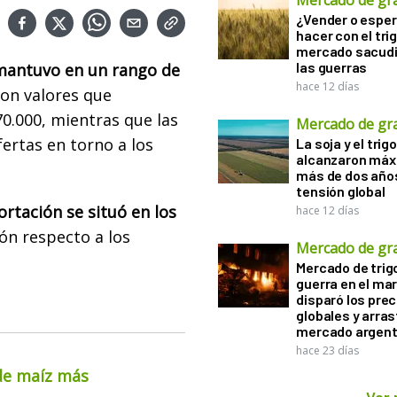
Mercado de gr
¿Vender o esper
hacer con el tri
mercado sacudi
las guerras
e mantuvo en un rango de
hace 12 días
con valores que
70.000, mientras que las
Mercado de gr
ertas en torno a los
La soja y el trigo
alcanzaron máx
más de dos años
tensión global
ortación se situó en los
hace 12 días
ón respecto a los
Mercado de gr
Mercado de trigo
guerra en el ma
disparó los prec
globales y arras
mercado argent
hace 23 días
 de maíz más