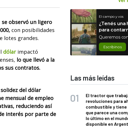
Ver
El campo y vos
 se observó un ligero
¿Tenés una h
000,
con posibilidades
para contar
e lotes grandes.
Queremos con
Escribinos
el
dólar
impactó
enses,
lo que llevó a la
os sus contratos.
Las más leídas
solidez del dólar
El tractor que trabaj
me mensual de empleo
revoluciones para a
tivas, reduciendo así
combustible y tiene
que parece una com
de interés por parte de
lo último en el mund
disponible en Argen