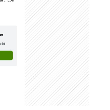
"
as
cibí