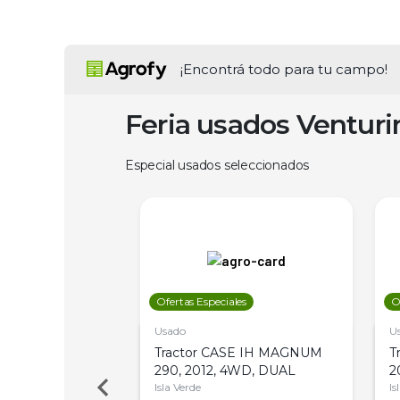
¡Encontrá todo para tu campo!
Feria usados Ventur
Especial usados seleccionados
les
Ofertas Especiales
O
Usado
U
a Metalfor 7040,
Tractor CASE IH MAGNUM
T
Bot 32 Mts
290, 2012, 4WD, DUAL
2
Isla Verde
Is