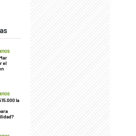
das
anos
 Mar
r el
en
anos
515.000 la
para
ilidad?