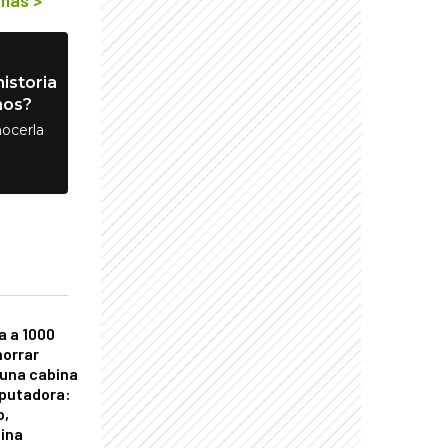
 más
>
istoria
nos?
ocerla
a a 1000
horrar
 una cabina
putadora:
o,
tina