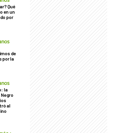
anos
ar? Qué
go en un
do por
anos
imos de
 por la
anos
: la
r Negro
ios
tró al
ino