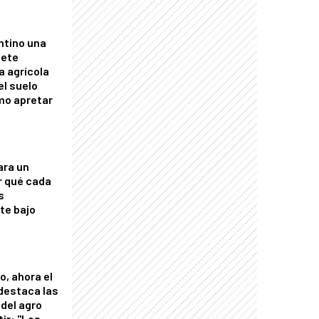
ntino una
mete
a agrícola
el suelo
mo apretar
ara un
r qué cada
s
nte bajo
o, ahora el
 destaca las
del agro
tir: "Los