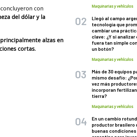
Maquinarias y vehículos
n concluyeron con
eza del dólar y la
Llegó al campo arge
tecnología que pro
cambiar una práctic
clave: ¿Y si analizar 
principalmente alzas en
fuera tan simple co
ciones cortas.
un botón?
Maquinarias y vehículos
Más de 30 equipos p
mismo desafío: ¿Po
vez más productore
incorporan fertiliza
tierra?
Maquinarias y vehículos
En un cambio rotund
productor brasilero
buenas condiciones 
argentino para inver