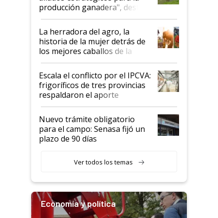
foco en la carne
producción ganadera", destaca
la iniciativa que ya reúne a 46
establecimientos en Argentina
La herradora del agro, la
historia de la mujer detrás de
los mejores caballos de la
Argentina y los mitos que
todavía hacen sufrir a estos
Escala el conflicto por el IPCVA:
animales: "Mientras me
frigoríficos de tres provincias
descalificaban, yo seguí
respaldaron el aporte
haciendo currículum"
obligatorio
Nuevo trámite obligatorio
para el campo: Senasa fijó un
plazo de 90 días
Ver todos los temas
Economía y política