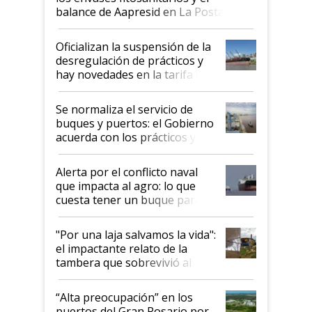
balance de Aapresid en La Posta
Oficializan la suspensión de la
desregulación de prácticos y
hay novedades en la tarifa de
la hidrovía
Se normaliza el servicio de
buques y puertos: el Gobierno
acuerda con los prácticos y
suspende el decreto de
desregulación
Alerta por el conflicto naval
que impacta al agro: lo que
cuesta tener un buque parado
y el peligro de que Argentina
pase a ser "país sucio"
"Por una laja salvamos la vida":
el impactante relato de la
tambera que sobrevivió al
tornado
“Alta preocupación” en los
puertos del Gran Rosario por