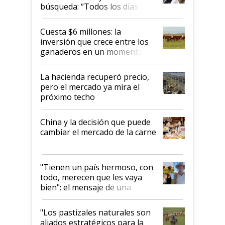
búsqueda: “Todos los días le
toca a algún productor”
Cuesta $6 millones: la
inversión que crece entre los
ganaderos en un momento
histórico para la actividad
La hacienda recuperó precio,
pero el mercado ya mira el
próximo techo
China y la decisión que puede
cambiar el mercado de la carne
"Tienen un país hermoso, con
todo, merecen que les vaya
bien": el mensaje de una
ganadera uruguaya sobre las
oportunidades que se abren
"Los pastizales naturales son
para el agro en Argentina, con
aliados estratégicos para la