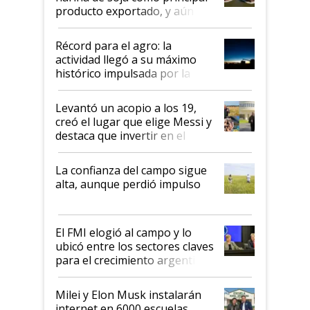
producto exportado, y aún así
el agro aportó casi seis de cada
diez dólares y sostuvo el
Récord para el agro: la
liderazgo en un semestre
actividad llegó a su máximo
récord
histórico impulsada por la
cosecha y las exportaciones
Levantó un acopio a los 19,
creó el lugar que elige Messi y
destaca que invertir en el
kirchnerismo era como "darle
plata a un hijo para droga":
La confianza del campo sigue
Juan Félix Rossetti, el libertario
alta, aunque perdió impulso
que de una dura crisis salió
más fuerte y apuesta al cambio
de Milei
El FMI elogió al campo y lo
ubicó entre los sectores claves
para el crecimiento argentino
Milei y Elon Musk instalarán
internet en 6000 escuelas