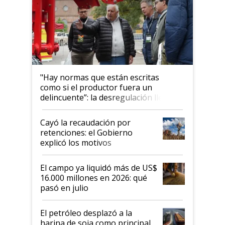
"Hay normas que están escritas
como si el productor fuera un
delincuente”: la desregulación llegó
al Congreso Aapresid y hasta se
habló del financiamiento al IPCVA
Cayó la recaudación por
retenciones: el Gobierno
explicó los motivos
El campo ya liquidó más de US$
16.000 millones en 2026: qué
pasó en julio
El petróleo desplazó a la
harina de soja como principal