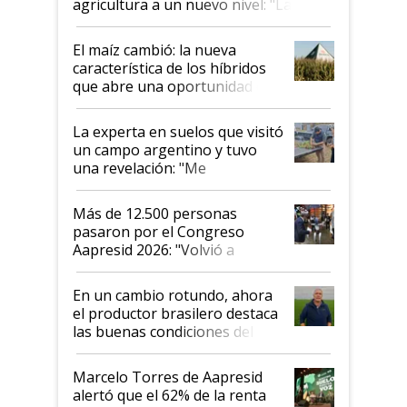
agricultura a un nuevo nivel: "Las
posibilidades de crecimiento son
infinitas"
El maíz cambió: la nueva
característica de los híbridos
que abre una oportunidad en
el lote
La experta en suelos que visitó
un campo argentino y tuvo
una revelación: "Me
impresionó mucho"
Más de 12.500 personas
pasaron por el Congreso
Aapresid 2026: "Volvió a
demostrar que hablar del
suelo es hablar de todo el
En un cambio rotundo, ahora
sistema productivo"
el productor brasilero destaca
las buenas condiciones del
agro argentino para invertir:
"Los veo más motivados"
Marcelo Torres de Aapresid
alertó que el 62% de la renta