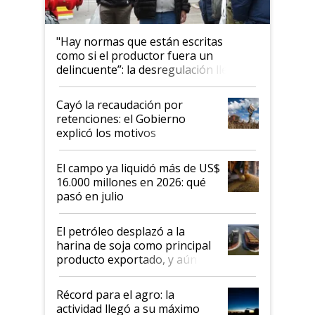
"Hay normas que están escritas
como si el productor fuera un
delincuente”: la desregulación llegó
al Congreso Aapresid y hasta se
habló del financiamiento al IPCVA
Cayó la recaudación por
retenciones: el Gobierno
explicó los motivos
El campo ya liquidó más de US$
16.000 millones en 2026: qué
pasó en julio
El petróleo desplazó a la
harina de soja como principal
producto exportado, y aún así
el agro aportó casi seis de cada
diez dólares y sostuvo el
Récord para el agro: la
liderazgo en un semestre
actividad llegó a su máximo