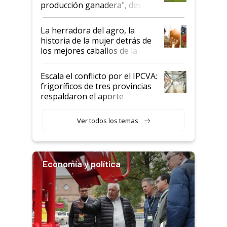
producción ganadera", destaca
la iniciativa que ya reúne a 46
establecimientos en Argentina
La herradora del agro, la
historia de la mujer detrás de
los mejores caballos de la
Argentina y los mitos que
todavía hacen sufrir a estos
Escala el conflicto por el IPCVA:
animales: "Mientras me
frigoríficos de tres provincias
descalificaban, yo seguí
respaldaron el aporte
haciendo currículum"
obligatorio
Ver todos los temas
Economía y política