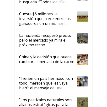
búsqueda: “Todos los días le
toca a algún productor”
Cuesta $6 millones: la
inversión que crece entre los
ganaderos en un momento
histórico para la actividad
La hacienda recuperó precio,
pero el mercado ya mira el
próximo techo
China y la decisión que puede
cambiar el mercado de la carne
"Tienen un país hermoso, con
todo, merecen que les vaya
bien": el mensaje de una
ganadera uruguaya sobre las
oportunidades que se abren
"Los pastizales naturales son
para el agro en Argentina, con
aliados estratégicos para la
foco en la carne