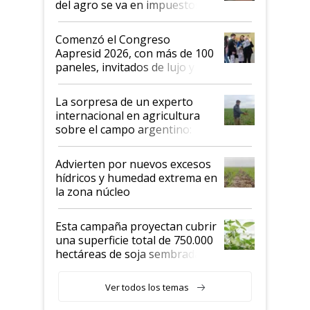
del agro se va en impuestos:
"No es bueno que en
Argentina se sigan discutiendo
Comenzó el Congreso
las mismas cosas de hace 50
Aapresid 2026, con más de 100
años"
paneles, invitados de lujo y
todas las tendencias
La sorpresa de un experto
internacional en agricultura
sobre el campo argentino:
"Estoy muy impresionado"
Advierten por nuevos excesos
hídricos y humedad extrema en
la zona núcleo
Esta campaña proyectan cubrir
una superficie total de 750.000
hectáreas de soja sembradas
con una nueva generación de
variedades que marcan un
Ver todos los temas
salto tecnológico en genética y
rendimiento