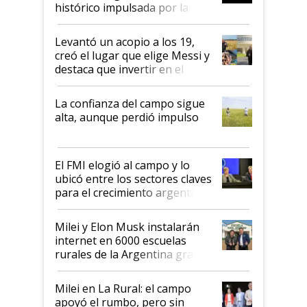
récord
histórico impulsada por la
cosecha y las exportaciones
Levantó un acopio a los 19,
creó el lugar que elige Messi y
destaca que invertir en el
kirchnerismo era como "darle
plata a un hijo para droga":
La confianza del campo sigue
Juan Félix Rossetti, el libertario
alta, aunque perdió impulso
que de una dura crisis salió
más fuerte y apuesta al cambio
de Milei
El FMI elogió al campo y lo
ubicó entre los sectores claves
para el crecimiento argentino
Milei y Elon Musk instalarán
internet en 6000 escuelas
rurales de la Argentina gracias
a un acuerdo con Starlink
Milei en La Rural: el campo
apoyó el rumbo, pero sin