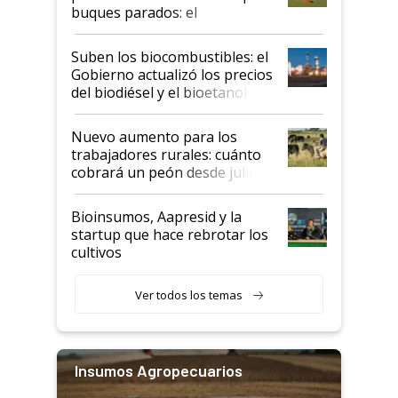
buques parados: el
funcionamiento de las
exportadoras en tensión tras
Suben los biocombustibles: el
la medida de fuerza de los
Gobierno actualizó los precios
prácticos
del biodiésel y el bioetanol
Nuevo aumento para los
trabajadores rurales: cuánto
cobrará un peón desde julio
Bioinsumos, Aapresid y la
startup que hace rebrotar los
cultivos
Ver todos los temas
Insumos Agropecuarios