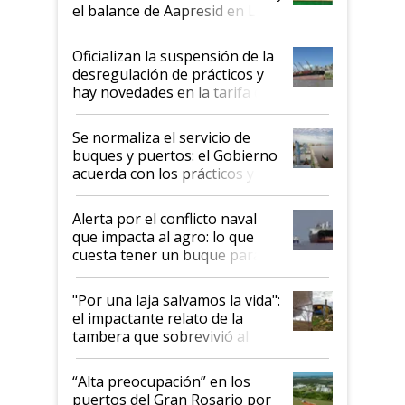
el balance de Aapresid en La
Posta
Oficializan la suspensión de la
desregulación de prácticos y
hay novedades en la tarifa de
la hidrovía
Se normaliza el servicio de
buques y puertos: el Gobierno
acuerda con los prácticos y
suspende el decreto de
desregulación
Alerta por el conflicto naval
que impacta al agro: lo que
cuesta tener un buque parado
y el peligro de que Argentina
pase a ser "país sucio"
"Por una laja salvamos la vida":
el impactante relato de la
tambera que sobrevivió al
tornado
“Alta preocupación” en los
puertos del Gran Rosario por