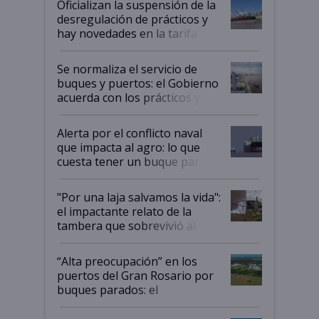
Oficializan la suspensión de la
desregulación de prácticos y
hay novedades en la tarifa de
la hidrovía
Se normaliza el servicio de
buques y puertos: el Gobierno
acuerda con los prácticos y
suspende el decreto de
desregulación
Alerta por el conflicto naval
que impacta al agro: lo que
cuesta tener un buque parado
y el peligro de que Argentina
pase a ser "país sucio"
"Por una laja salvamos la vida":
el impactante relato de la
tambera que sobrevivió al
tornado
“Alta preocupación” en los
puertos del Gran Rosario por
buques parados: el
funcionamiento de las
exportadoras en tensión tras