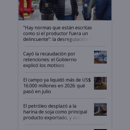
"Hay normas que están escritas
como si el productor fuera un
delincuente”: la desregulación llegó
al Congreso Aapresid y hasta se
habló del financiamiento al IPCVA
Cayó la recaudación por
retenciones: el Gobierno
explicó los motivos
El campo ya liquidó más de US$
16.000 millones en 2026: qué
pasó en julio
El petróleo desplazó a la
harina de soja como principal
producto exportado, y aún así
el agro aportó casi seis de cada
diez dólares y sostuvo el