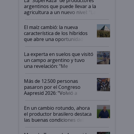
La "SuperRaza" de productores
argentinos que puede llevar a la
agricultura a un nuevo nivel: "Las
posibilidades de crecimiento son
infinitas"
El maíz cambió: la nueva
característica de los híbridos
que abre una oportunidad en
el lote
La experta en suelos que visitó
un campo argentino y tuvo
una revelación: "Me
impresionó mucho"
Más de 12.500 personas
pasaron por el Congreso
Aapresid 2026: "Volvió a
demostrar que hablar del
suelo es hablar de todo el
En un cambio rotundo, ahora
sistema productivo"
el productor brasilero destaca
las buenas condiciones del
agro argentino para invertir:
"Los veo más motivados"