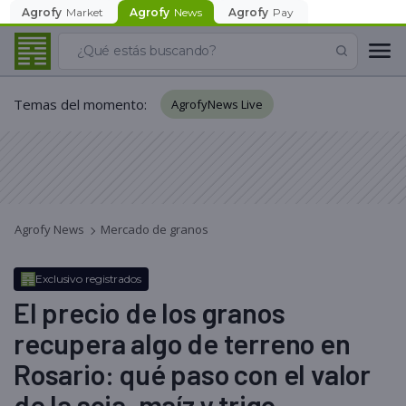
Agrofy
Market
Agrofy
News
Agrofy
Pay
Temas del momento
:
AgrofyNews Live
Agrofy News
Mercado de granos
Exclusivo registrados
El precio de los granos
recupera algo de terreno en
Rosario: qué paso con el valor
de la soja, maíz y trigo