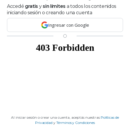
Insumos Agropecuarios
Accedé
gratis
y
sin límites
a todos los contenidos
iniciando sesión o creando una cuenta
Ingresar con Google
Multas en la ley de semillas: el
Gobierno modificó los cobros y sumó
una novedad
Nuevo sistema de control de
semillas: el Gobierno oficializa
el protocolo para proteger la
propiedad intelectual
Cómo mejorar la eficiencia en
el uso de fertilizantes y gastar
Al iniciar sesión o crear una cuenta, aceptás nuestras
Políticas de
menos sin perder
Privacidad
y
Términos y Condiciones
productividad en la campaña