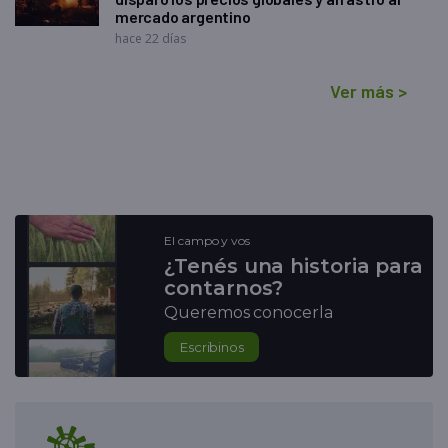
mercado argentino
hace 22 días
Ver más
>
El campo y vos
¿Tenés una historia para
contarnos?
Queremos conocerla
Escribinos