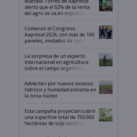
Marcelo Torres de Aapresid
alertó que el 62% de la renta
del agro se va en impuestos:
"No es bueno que en
Argentina se sigan discutiendo
Comenzó el Congreso
las mismas cosas de hace 50
Aapresid 2026, con más de 100
años"
paneles, invitados de lujo y
todas las tendencias
La sorpresa de un experto
internacional en agricultura
sobre el campo argentino:
"Estoy muy impresionado"
Advierten por nuevos excesos
hídricos y humedad extrema en
la zona núcleo
Esta campaña proyectan cubrir
una superficie total de 750.000
hectáreas de soja sembradas
con una nueva generación de
variedades que marcan un