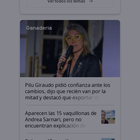
Ver todos los temas
salto tecnológico en genética y
rendimiento
Ganadería
Pilu Giraudo pidió confianza ante los
cambios, dijo que recién van por la
mitad y destacó que exportar dejó de
ser "para unos pocos": "Tenemos un
mandato muy claro del gobierno
Aparecen las 15 vaquillonas de
nacional"
Andrea Sarnari, pero no
encuentran explicación de
cómo llegaron allí