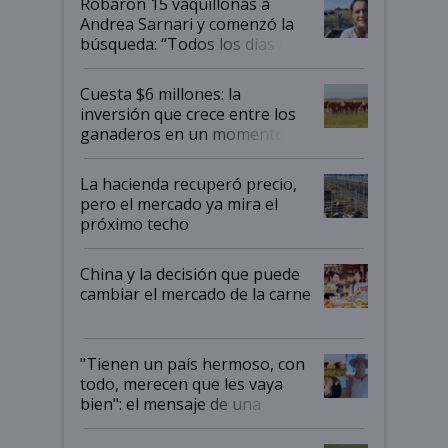
Robaron 15 vaquillonas a
Andrea Sarnari y comenzó la
búsqueda: “Todos los días le
toca a algún productor”
Cuesta $6 millones: la
inversión que crece entre los
ganaderos en un momento
histórico para la actividad
La hacienda recuperó precio,
pero el mercado ya mira el
próximo techo
China y la decisión que puede
cambiar el mercado de la carne
"Tienen un país hermoso, con
todo, merecen que les vaya
bien": el mensaje de una
ganadera uruguaya sobre las
oportunidades que se abren