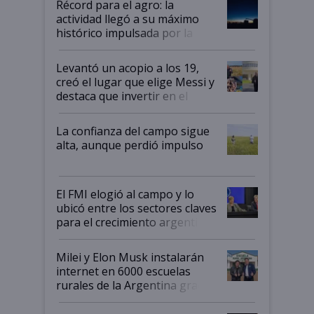
Récord para el agro: la
liderazgo en un semestre
actividad llegó a su máximo
récord
histórico impulsada por la
cosecha y las exportaciones
Levantó un acopio a los 19,
creó el lugar que elige Messi y
destaca que invertir en el
kirchnerismo era como "darle
plata a un hijo para droga":
La confianza del campo sigue
Juan Félix Rossetti, el libertario
alta, aunque perdió impulso
que de una dura crisis salió
más fuerte y apuesta al cambio
de Milei
El FMI elogió al campo y lo
ubicó entre los sectores claves
para el crecimiento argentino
Milei y Elon Musk instalarán
internet en 6000 escuelas
rurales de la Argentina gracias
a un acuerdo con Starlink