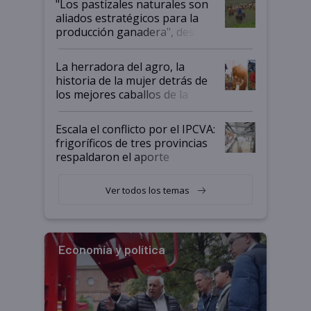
"Los pastizales naturales son
para el agro en Argentina, con
aliados estratégicos para la
foco en la carne
producción ganadera", destaca
la iniciativa que ya reúne a 46
establecimientos en Argentina
La herradora del agro, la
historia de la mujer detrás de
los mejores caballos de la
Argentina y los mitos que
todavía hacen sufrir a estos
Escala el conflicto por el IPCVA:
animales: "Mientras me
frigoríficos de tres provincias
descalificaban, yo seguí
respaldaron el aporte
haciendo currículum"
obligatorio
Ver todos los temas
Economía y política