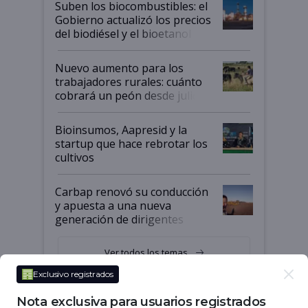
Suben los biocombustibles: el
la medida de fuerza de los
Gobierno actualizó los precios
prácticos
del biodiésel y el bioetanol
Nuevo aumento para los
trabajadores rurales: cuánto
cobrará un peón desde julio
Bioinsumos, Aapresid y la
startup que hace rebrotar los
cultivos
Carbap renovó su conducción
y apuesta a una nueva
generación de dirigentes
rurales
Ver todos los temas
Exclusivo registrados
Nota exclusiva para usuarios registrados