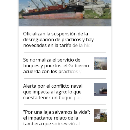
Oficializan la suspensión de la
desregulación de prácticos y hay
novedades en la tarifa de la hidrovía
Se normaliza el servicio de
buques y puertos: el Gobierno
acuerda con los prácticos y
suspende el decreto de
desregulación
Alerta por el conflicto naval
que impacta al agro: lo que
cuesta tener un buque parado
y el peligro de que Argentina
pase a ser "país sucio"
"Por una laja salvamos la vida":
el impactante relato de la
tambera que sobrevivió al
tornado