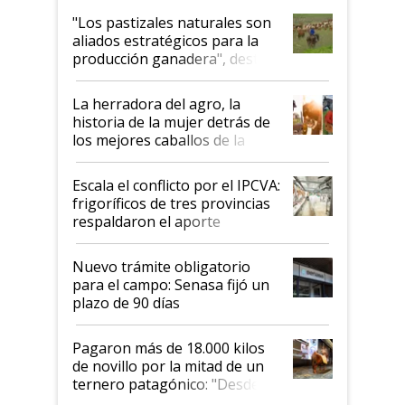
oportunidades que se abren
"Los pastizales naturales son
para el agro en Argentina, con
aliados estratégicos para la
foco en la carne
producción ganadera", destaca
la iniciativa que ya reúne a 46
establecimientos en Argentina
La herradora del agro, la
historia de la mujer detrás de
los mejores caballos de la
Argentina y los mitos que
todavía hacen sufrir a estos
Escala el conflicto por el IPCVA:
animales: "Mientras me
frigoríficos de tres provincias
descalificaban, yo seguí
respaldaron el aporte
haciendo currículum"
obligatorio
Nuevo trámite obligatorio
para el campo: Senasa fijó un
plazo de 90 días
Pagaron más de 18.000 kilos
de novillo por la mitad de un
ternero patagónico: "Desde
que bajó del camión empezó a