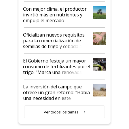
conflicto en Medio Oriente
Con mejor clima, el productor
invirtió más en nutrientes y
empujó el mercado
Oficializan nuevos requisitos
para la comercialización de
semillas de trigo y cebada a
granel
El Gobierno festeja un mayor
consumo de fertilizantes por el
trigo: “Marca una renovada
confianza de los productores”
La inversión del campo que
ofrece un gran retorno: "Había
una necesidad en este
segmento"
Ver todos los temas