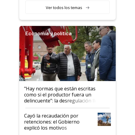
llamar la atención"
Ver todos los temas
Economía y política
"Hay normas que están escritas
como si el productor fuera un
delincuente”: la desregulación llegó
al Congreso Aapresid y hasta se
habló del financiamiento al IPCVA
Cayó la recaudación por
retenciones: el Gobierno
explicó los motivos