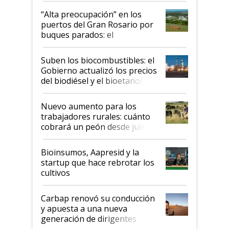
“Alta preocupación” en los
puertos del Gran Rosario por
buques parados: el
funcionamiento de las
exportadoras en tensión tras
Suben los biocombustibles: el
la medida de fuerza de los
Gobierno actualizó los precios
prácticos
del biodiésel y el bioetanol
Nuevo aumento para los
trabajadores rurales: cuánto
cobrará un peón desde julio
Bioinsumos, Aapresid y la
startup que hace rebrotar los
cultivos
Carbap renovó su conducción
y apuesta a una nueva
generación de dirigentes