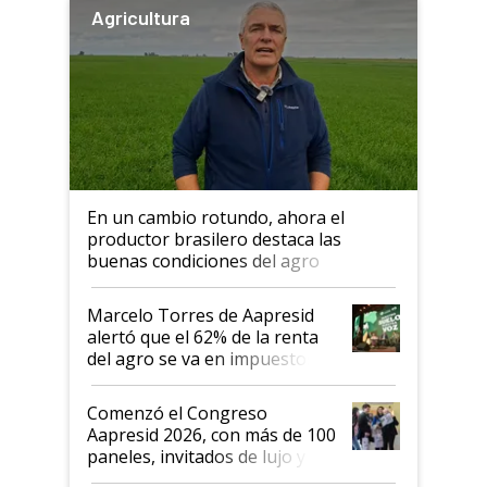
Agricultura
En un cambio rotundo, ahora el
productor brasilero destaca las
buenas condiciones del agro
argentino para invertir: "Los veo
más motivados"
Marcelo Torres de Aapresid
alertó que el 62% de la renta
del agro se va en impuestos:
"No es bueno que en
Argentina se sigan discutiendo
Comenzó el Congreso
las mismas cosas de hace 50
Aapresid 2026, con más de 100
años"
paneles, invitados de lujo y
todas las tendencias