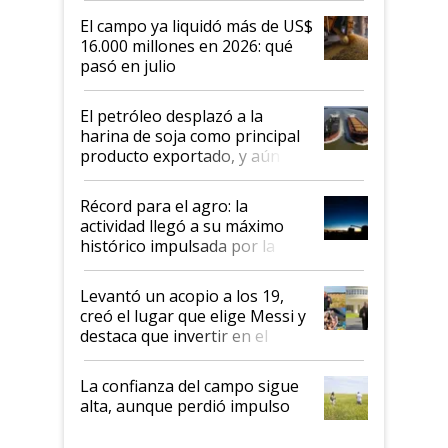
El campo ya liquidó más de US$
16.000 millones en 2026: qué
pasó en julio
El petróleo desplazó a la
harina de soja como principal
producto exportado, y aún así
el agro aportó casi seis de cada
diez dólares y sostuvo el
Récord para el agro: la
liderazgo en un semestre
actividad llegó a su máximo
récord
histórico impulsada por la
cosecha y las exportaciones
Levantó un acopio a los 19,
creó el lugar que elige Messi y
destaca que invertir en el
kirchnerismo era como "darle
plata a un hijo para droga":
La confianza del campo sigue
Juan Félix Rossetti, el libertario
alta, aunque perdió impulso
que de una dura crisis salió
más fuerte y apuesta al cambio