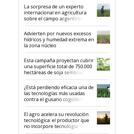
La sorpresa de un experto
internacional en agricultura
sobre el campo argentino:
"Estoy muy impresionado"
Advierten por nuevos excesos
hídricos y humedad extrema en
la zona núcleo
Esta campaña proyectan cubrir
una superficie total de 750.000
hectáreas de soja sembradas
con una nueva generación de
variedades que marcan un
¿Está perdiendo eficacia una de
salto tecnológico en genética y
las tecnologías más usadas
rendimiento
contra el gusano cogollero? El
desafío de una tecnología clave
El agro acelera su revolución
tecnológica: el productor que
no incorpore tecnología "va a
perder el tren"