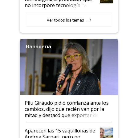
no incorpore tecnología "va a
perder el tren"
Ver todos los temas
Ganadería
Pilu Giraudo pidió confianza ante los
cambios, dijo que recién van por la
mitad y destacó que exportar dejó de
ser "para unos pocos": "Tenemos un
mandato muy claro del gobierno
Aparecen las 15 vaquillonas de
nacional"
Andrea Sarnari, pero no