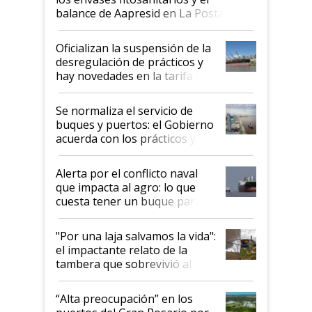
balance de Aapresid en La Posta
Oficializan la suspensión de la
desregulación de prácticos y
hay novedades en la tarifa de
la hidrovía
Se normaliza el servicio de
buques y puertos: el Gobierno
acuerda con los prácticos y
suspende el decreto de
desregulación
Alerta por el conflicto naval
que impacta al agro: lo que
cuesta tener un buque parado
y el peligro de que Argentina
pase a ser "país sucio"
"Por una laja salvamos la vida":
el impactante relato de la
tambera que sobrevivió al
tornado
“Alta preocupación” en los