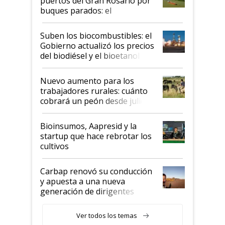
puertos del Gran Rosario por
buques parados: el
funcionamiento de las
exportadoras en tensión tras
Suben los biocombustibles: el
la medida de fuerza de los
Gobierno actualizó los precios
prácticos
del biodiésel y el bioetanol
Nuevo aumento para los
trabajadores rurales: cuánto
cobrará un peón desde julio
Bioinsumos, Aapresid y la
startup que hace rebrotar los
cultivos
Carbap renovó su conducción
y apuesta a una nueva
generación de dirigentes
rurales
Ver todos los temas