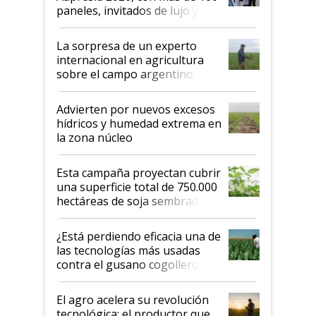
años"
paneles, invitados de lujo y
todas las tendencias
La sorpresa de un experto
internacional en agricultura
sobre el campo argentino:
"Estoy muy impresionado"
Advierten por nuevos excesos
hídricos y humedad extrema en
la zona núcleo
Esta campaña proyectan cubrir
una superficie total de 750.000
hectáreas de soja sembradas
con una nueva generación de
variedades que marcan un
¿Está perdiendo eficacia una de
salto tecnológico en genética y
las tecnologías más usadas
rendimiento
contra el gusano cogollero? El
desafío de una tecnología clave
El agro acelera su revolución
tecnológica: el productor que