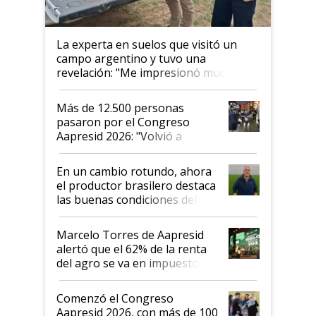
La experta en suelos que visitó un
campo argentino y tuvo una
revelación: "Me impresionó mucho"
Más de 12.500 personas
pasaron por el Congreso
Aapresid 2026: "Volvió a
demostrar que hablar del
suelo es hablar de todo el
En un cambio rotundo, ahora
sistema productivo"
el productor brasilero destaca
las buenas condiciones del
agro argentino para invertir:
"Los veo más motivados"
Marcelo Torres de Aapresid
alertó que el 62% de la renta
del agro se va en impuestos:
"No es bueno que en
Argentina se sigan discutiendo
Comenzó el Congreso
las mismas cosas de hace 50
Aapresid 2026, con más de 100