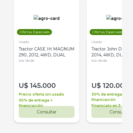
Ofertas Especiales
Ofertas Especiales
Usado
Usado
Tractor CASE IH MAGNUM
Tractor John Deere 
290, 2012, 4WD, DUAL
2014, 4WD, DUAL
Isla Verde
Isla Verde
U$
145.000
U$
120.000
Precio oferta sin usado
30% de entrega +
financiación
30% de entrega +
financiación
Financialo en 3 años
Consultar
Consultar