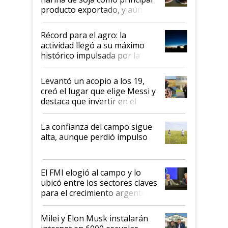
producto exportado, y aún así
el agro aportó casi seis de cada
diez dólares y sostuvo el
Récord para el agro: la
liderazgo en un semestre
actividad llegó a su máximo
récord
histórico impulsada por la
cosecha y las exportaciones
Levantó un acopio a los 19,
creó el lugar que elige Messi y
destaca que invertir en el
kirchnerismo era como "darle
plata a un hijo para droga":
La confianza del campo sigue
Juan Félix Rossetti, el libertario
alta, aunque perdió impulso
que de una dura crisis salió
más fuerte y apuesta al cambio
de Milei
El FMI elogió al campo y lo
ubicó entre los sectores claves
para el crecimiento argentino
Milei y Elon Musk instalarán