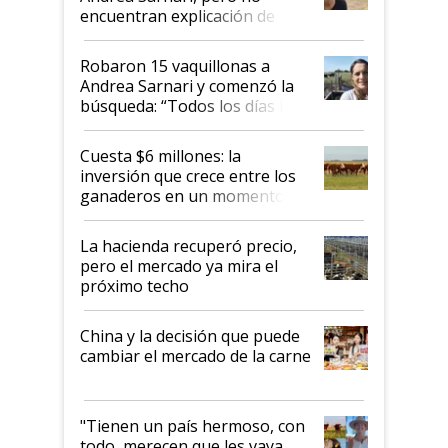
encuentran explicación de
cómo llegaron allí
Robaron 15 vaquillonas a
Andrea Sarnari y comenzó la
búsqueda: “Todos los días le
toca a algún productor”
Cuesta $6 millones: la
inversión que crece entre los
ganaderos en un momento
histórico para la actividad
La hacienda recuperó precio,
pero el mercado ya mira el
próximo techo
China y la decisión que puede
cambiar el mercado de la carne
"Tienen un país hermoso, con
todo, merecen que les vaya