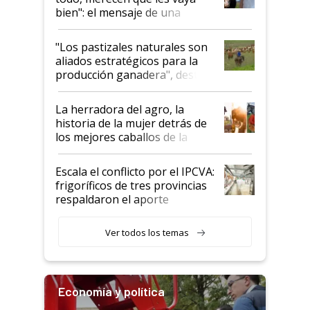
bien": el mensaje de una
ganadera uruguaya sobre las
oportunidades que se abren
"Los pastizales naturales son
para el agro en Argentina, con
aliados estratégicos para la
foco en la carne
producción ganadera", destaca
la iniciativa que ya reúne a 46
establecimientos en Argentina
La herradora del agro, la
historia de la mujer detrás de
los mejores caballos de la
Argentina y los mitos que
todavía hacen sufrir a estos
Escala el conflicto por el IPCVA:
animales: "Mientras me
frigoríficos de tres provincias
descalificaban, yo seguí
respaldaron el aporte
haciendo currículum"
obligatorio
Ver todos los temas
Economía y política