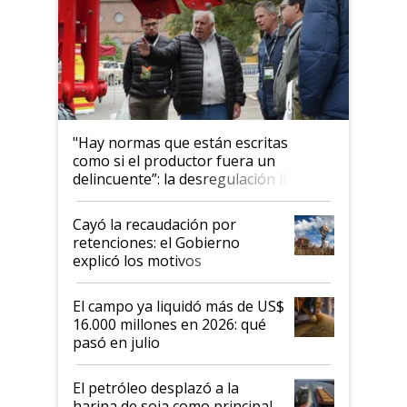
"Hay normas que están escritas
como si el productor fuera un
delincuente”: la desregulación llegó
al Congreso Aapresid y hasta se
habló del financiamiento al IPCVA
Cayó la recaudación por
retenciones: el Gobierno
explicó los motivos
El campo ya liquidó más de US$
16.000 millones en 2026: qué
pasó en julio
El petróleo desplazó a la
harina de soja como principal