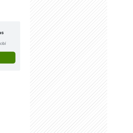
as
cibí