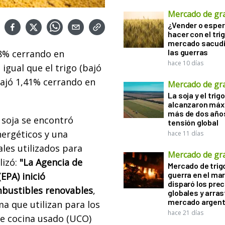
Mercado de gr
¿Vender o esper
hacer con el tri
mercado sacudi
las guerras
0,8% cerrando en
hace 10 días
 igual que el trigo (bajó
bajó 1,41% cerrando en
Mercado de gr
La soja y el trigo
alcanzaron máx
más de dos años
e soja se encontró
tensión global
nergéticos y una
hace 11 días
ales utilizados para
Mercado de gr
izó:
"La Agencia de
Mercado de trigo
guerra en el ma
EPA) inició
disparó los prec
mbustibles renovables
,
globales y arras
mercado argent
a que utilizan para los
hace 21 días
de cocina usado (UCO)