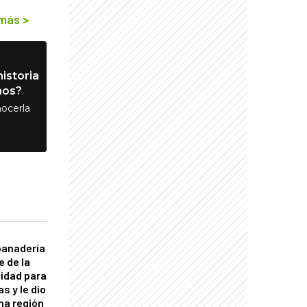
 más
>
istoria
nos?
ocerla
panadería
e de la
idad para
s y le dio
una región