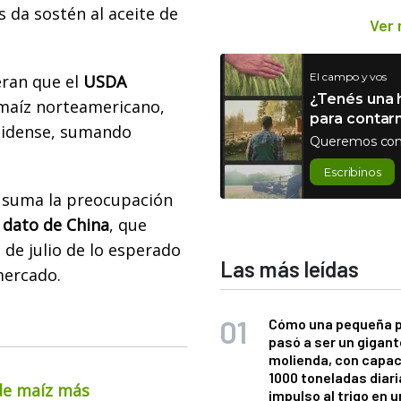
 da sostén al aceite de
Ver
El campo y vos
eran que el
USDA
¿Tenés una h
 maíz norteamericano,
para contar
nidense, sumando
Queremos con
Escribinos
 suma la preocupación
 dato de China
, que
de julio de lo esperado
Las más leídas
mercado.
Cómo una pequeña 
pasó a ser un gigant
molienda, con capac
1000 toneladas diaria
 de maíz más
impulso al trigo en 