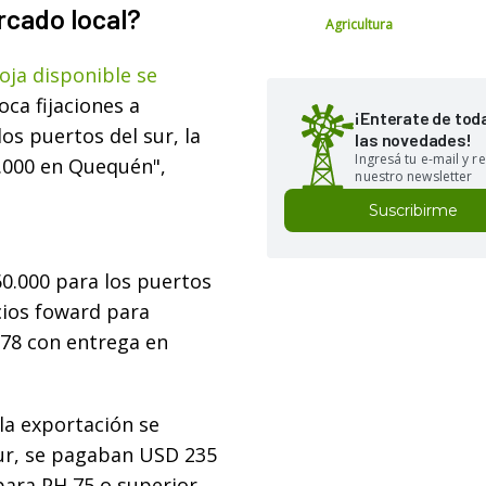
rcado local?
Agricultura
oja disponible se
oca fijaciones a
¡Enterate de tod
os puertos del sur, la
las novedades!
Ingresá tu e-mail y re
5.000 en Quequén",
nuestro newsletter
Suscribirme
0.000 para los puertos
cios foward para
178 con entrega en
la exportación se
Sur, se pagaban USD 235
ara PH 75 o superior.