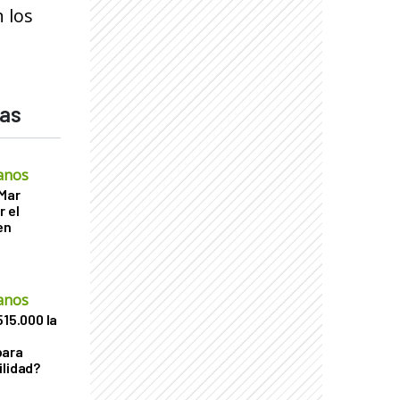
 los
das
anos
 Mar
r el
en
anos
515.000 la
para
ilidad?