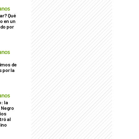
anos
ar? Qué
go en un
do por
anos
imos de
 por la
anos
: la
r Negro
ios
tró al
ino