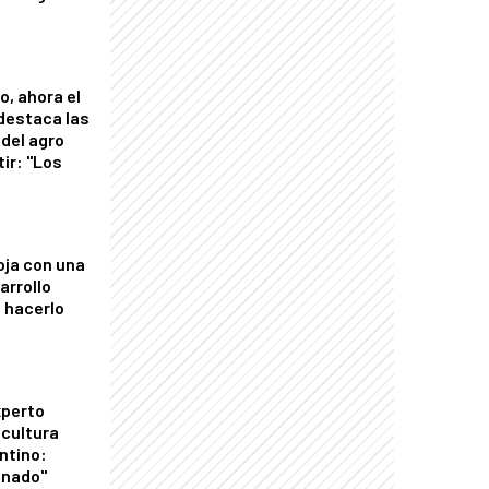
o, ahora el
 destaca las
del agro
tir: "Los
"
oja con una
arrollo
 hacerlo
xperto
icultura
ntino:
onado"