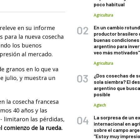
poco habitual
Agricultura
 releve en su informe
En un cambio rotund
productor brasilero
s para la nueva cosecha
buenas condiciones 
ando los buenos
argentino para inver
veo más motivados
presión al mercado.
Agricultura
de granos en lo que va
¿Dos cosechas de s
e julio, y muestra un
sola siembra? El des
argentino que busca
posible
en la cosecha francesa
Agtech
imos 40 años y las
La sorpresa de un e
- limitaron las pérdidas,
internacional en agr
l comienzo de la rueda.
sobre el campo arge
"Estoy muy impresi