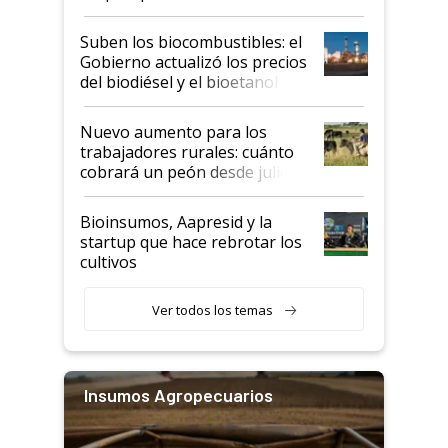
funcionamiento de las
exportadoras en tensión tras
Suben los biocombustibles: el
la medida de fuerza de los
Gobierno actualizó los precios
prácticos
del biodiésel y el bioetanol
Nuevo aumento para los
trabajadores rurales: cuánto
cobrará un peón desde julio
Bioinsumos, Aapresid y la
startup que hace rebrotar los
cultivos
Ver todos los temas
Insumos Agropecuarios