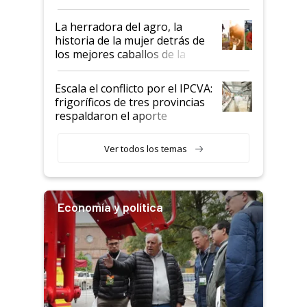
la iniciativa que ya reúne a 46
establecimientos en Argentina
La herradora del agro, la
historia de la mujer detrás de
los mejores caballos de la
Argentina y los mitos que
todavía hacen sufrir a estos
Escala el conflicto por el IPCVA:
animales: "Mientras me
frigoríficos de tres provincias
descalificaban, yo seguí
respaldaron el aporte
haciendo currículum"
obligatorio
Ver todos los temas
Economía y política