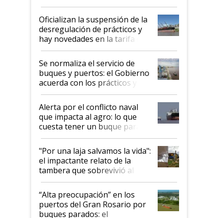
Posta
Oficializan la suspensión de la
desregulación de prácticos y
hay novedades en la tarifa de
la hidrovía
Se normaliza el servicio de
buques y puertos: el Gobierno
acuerda con los prácticos y
suspende el decreto de
desregulación
Alerta por el conflicto naval
que impacta al agro: lo que
cuesta tener un buque parado
y el peligro de que Argentina
pase a ser "país sucio"
"Por una laja salvamos la vida":
el impactante relato de la
tambera que sobrevivió al
tornado
“Alta preocupación” en los
puertos del Gran Rosario por
buques parados: el