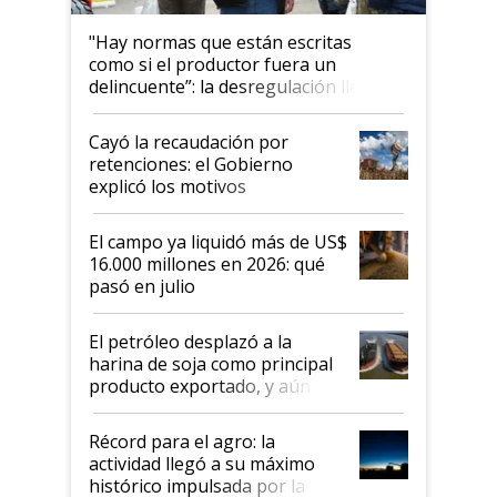
"Hay normas que están escritas
como si el productor fuera un
delincuente”: la desregulación llegó
al Congreso Aapresid y hasta se
habló del financiamiento al IPCVA
Cayó la recaudación por
retenciones: el Gobierno
explicó los motivos
El campo ya liquidó más de US$
16.000 millones en 2026: qué
pasó en julio
El petróleo desplazó a la
harina de soja como principal
producto exportado, y aún así
el agro aportó casi seis de cada
diez dólares y sostuvo el
Récord para el agro: la
liderazgo en un semestre
actividad llegó a su máximo
récord
histórico impulsada por la