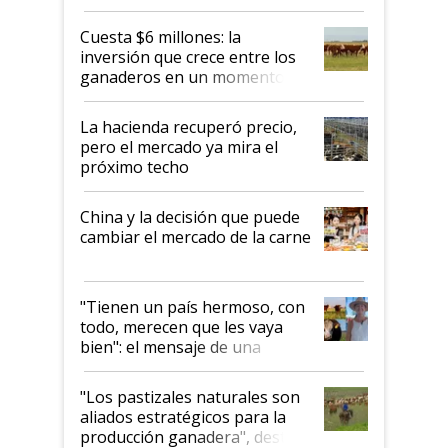
toca a algún productor”
Cuesta $6 millones: la
inversión que crece entre los
ganaderos en un momento
histórico para la actividad
La hacienda recuperó precio,
pero el mercado ya mira el
próximo techo
China y la decisión que puede
cambiar el mercado de la carne
"Tienen un país hermoso, con
todo, merecen que les vaya
bien": el mensaje de una
ganadera uruguaya sobre las
oportunidades que se abren
"Los pastizales naturales son
para el agro en Argentina, con
aliados estratégicos para la
foco en la carne
producción ganadera", destaca