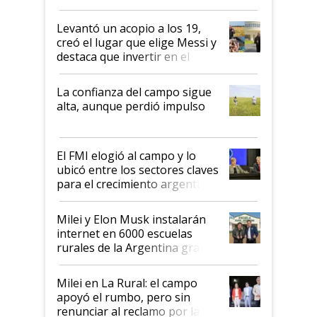
cosecha y las exportaciones
Levantó un acopio a los 19,
creó el lugar que elige Messi y
destaca que invertir en el
kirchnerismo era como "darle
plata a un hijo para droga":
La confianza del campo sigue
Juan Félix Rossetti, el libertario
alta, aunque perdió impulso
que de una dura crisis salió
más fuerte y apuesta al cambio
de Milei
El FMI elogió al campo y lo
ubicó entre los sectores claves
para el crecimiento argentino
Milei y Elon Musk instalarán
internet en 6000 escuelas
rurales de la Argentina gracias
a un acuerdo con Starlink
Milei en La Rural: el campo
apoyó el rumbo, pero sin
renunciar al reclamo por las