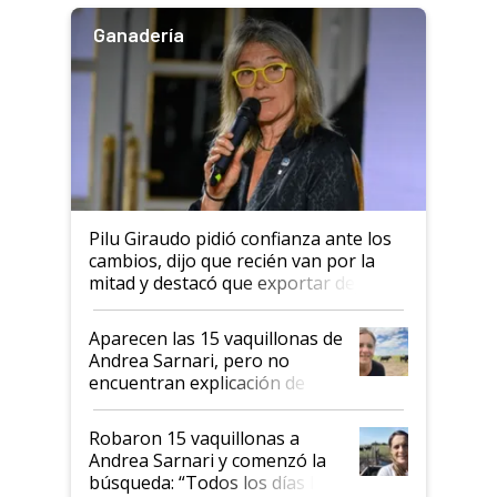
Ganadería
Pilu Giraudo pidió confianza ante los
cambios, dijo que recién van por la
mitad y destacó que exportar dejó de
ser "para unos pocos": "Tenemos un
mandato muy claro del gobierno
Aparecen las 15 vaquillonas de
nacional"
Andrea Sarnari, pero no
encuentran explicación de
cómo llegaron allí
Robaron 15 vaquillonas a
Andrea Sarnari y comenzó la
búsqueda: “Todos los días le