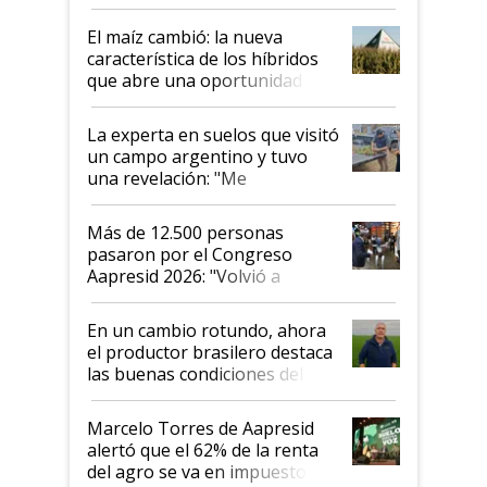
posibilidades de crecimiento son
infinitas"
El maíz cambió: la nueva
característica de los híbridos
que abre una oportunidad en
el lote
La experta en suelos que visitó
un campo argentino y tuvo
una revelación: "Me
impresionó mucho"
Más de 12.500 personas
pasaron por el Congreso
Aapresid 2026: "Volvió a
demostrar que hablar del
suelo es hablar de todo el
En un cambio rotundo, ahora
sistema productivo"
el productor brasilero destaca
las buenas condiciones del
agro argentino para invertir:
"Los veo más motivados"
Marcelo Torres de Aapresid
alertó que el 62% de la renta
del agro se va en impuestos: