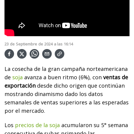
23
de
Septiembre
de
2024
a las
16:14
La cosecha de la gran campaña norteamericana
de
soja
avanza a buen ritmo (6%), con
ventas de
exportación
desde dicho origen que continúan
mostrando dinamismo dado los datos
semanales de ventas superiores a las esperadas
por el mercado.
Los
precios de la soja
acumularon su 5° semana
consecutiva de subas primando las