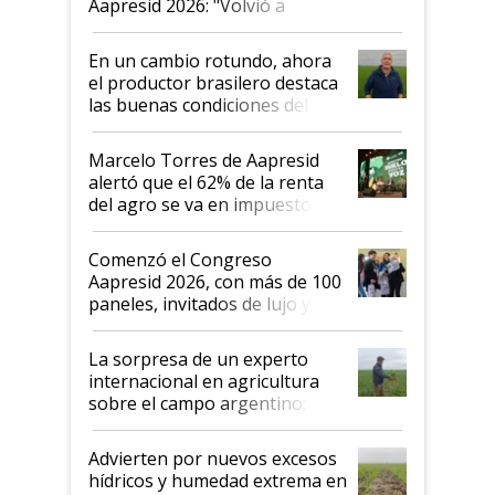
Aapresid 2026: "Volvió a
demostrar que hablar del
suelo es hablar de todo el
En un cambio rotundo, ahora
sistema productivo"
el productor brasilero destaca
las buenas condiciones del
agro argentino para invertir:
"Los veo más motivados"
Marcelo Torres de Aapresid
alertó que el 62% de la renta
del agro se va en impuestos:
"No es bueno que en
Argentina se sigan discutiendo
Comenzó el Congreso
las mismas cosas de hace 50
Aapresid 2026, con más de 100
años"
paneles, invitados de lujo y
todas las tendencias
La sorpresa de un experto
internacional en agricultura
sobre el campo argentino:
"Estoy muy impresionado"
Advierten por nuevos excesos
hídricos y humedad extrema en