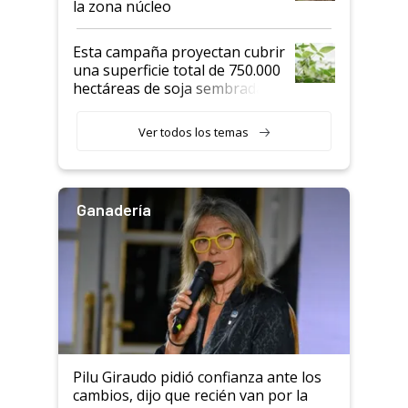
la zona núcleo
Esta campaña proyectan cubrir
una superficie total de 750.000
hectáreas de soja sembradas
con una nueva generación de
variedades que marcan un
Ver todos los temas
salto tecnológico en genética y
rendimiento
Ganadería
Pilu Giraudo pidió confianza ante los
cambios, dijo que recién van por la