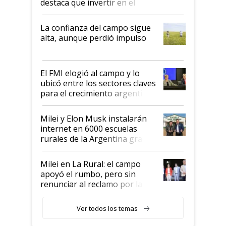
destaca que invertir en el
kirchnerismo era como "darle
plata a un hijo para droga":
La confianza del campo sigue
Juan Félix Rossetti, el libertario
alta, aunque perdió impulso
que de una dura crisis salió
más fuerte y apuesta al cambio
de Milei
El FMI elogió al campo y lo
ubicó entre los sectores claves
para el crecimiento argentino
Milei y Elon Musk instalarán
internet en 6000 escuelas
rurales de la Argentina gracias
a un acuerdo con Starlink
Milei en La Rural: el campo
apoyó el rumbo, pero sin
renunciar al reclamo por las
retenciones
Ver todos los temas