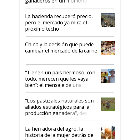
ganaderos en un momento
histórico para la actividad
La hacienda recuperó precio,
pero el mercado ya mira el
próximo techo
China y la decisión que puede
cambiar el mercado de la carne
"Tienen un país hermoso, con
todo, merecen que les vaya
bien": el mensaje de una
ganadera uruguaya sobre las
oportunidades que se abren
"Los pastizales naturales son
para el agro en Argentina, con
aliados estratégicos para la
foco en la carne
producción ganadera", destaca
la iniciativa que ya reúne a 46
establecimientos en Argentina
La herradora del agro, la
historia de la mujer detrás de