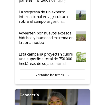
paneles, invitados de lujo y
todas las tendencias
La sorpresa de un experto
internacional en agricultura
sobre el campo argentino:
"Estoy muy impresionado"
Advierten por nuevos excesos
hídricos y humedad extrema en
la zona núcleo
Esta campaña proyectan cubrir
una superficie total de 750.000
hectáreas de soja sembradas
con una nueva generación de
variedades que marcan un
Ver todos los temas
salto tecnológico en genética y
rendimiento
Ganadería