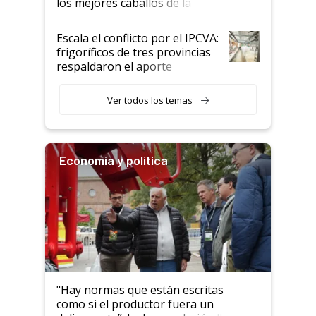
los mejores caballos de la
Argentina y los mitos que
todavía hacen sufrir a estos
Escala el conflicto por el IPCVA:
animales: "Mientras me
frigoríficos de tres provincias
descalificaban, yo seguí
respaldaron el aporte
haciendo currículum"
obligatorio
Ver todos los temas
Economía y política
"Hay normas que están escritas
como si el productor fuera un