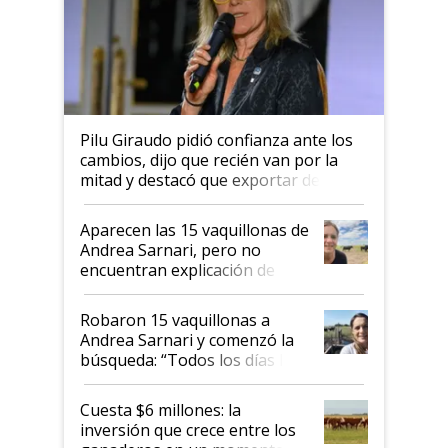
Pilu Giraudo pidió confianza ante los
cambios, dijo que recién van por la
mitad y destacó que exportar dejó de
ser "para unos pocos": "Tenemos un
mandato muy claro del gobierno
Aparecen las 15 vaquillonas de
nacional"
Andrea Sarnari, pero no
encuentran explicación de
cómo llegaron allí
Robaron 15 vaquillonas a
Andrea Sarnari y comenzó la
búsqueda: “Todos los días le
toca a algún productor”
Cuesta $6 millones: la
inversión que crece entre los