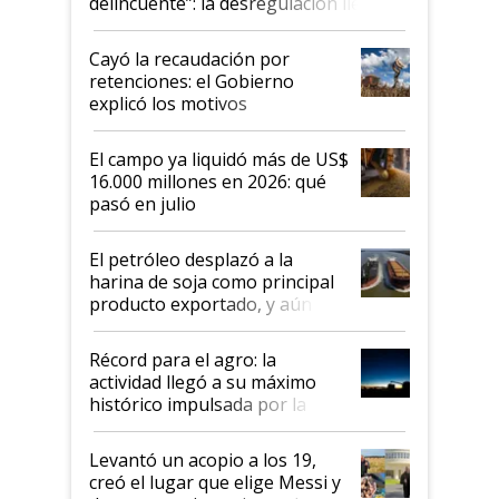
delincuente”: la desregulación llegó
al Congreso Aapresid y hasta se
habló del financiamiento al IPCVA
Cayó la recaudación por
retenciones: el Gobierno
explicó los motivos
El campo ya liquidó más de US$
16.000 millones en 2026: qué
pasó en julio
El petróleo desplazó a la
harina de soja como principal
producto exportado, y aún así
el agro aportó casi seis de cada
diez dólares y sostuvo el
Récord para el agro: la
liderazgo en un semestre
actividad llegó a su máximo
récord
histórico impulsada por la
cosecha y las exportaciones
Levantó un acopio a los 19,
creó el lugar que elige Messi y