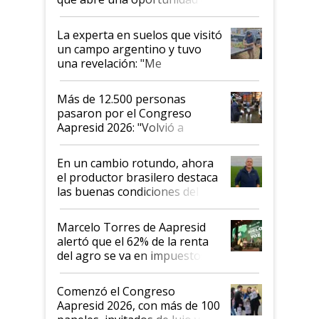
el lote
La experta en suelos que visitó
un campo argentino y tuvo
una revelación: "Me
impresionó mucho"
Más de 12.500 personas
pasaron por el Congreso
Aapresid 2026: "Volvió a
demostrar que hablar del
suelo es hablar de todo el
En un cambio rotundo, ahora
sistema productivo"
el productor brasilero destaca
las buenas condiciones del
agro argentino para invertir:
"Los veo más motivados"
Marcelo Torres de Aapresid
alertó que el 62% de la renta
del agro se va en impuestos:
"No es bueno que en
Argentina se sigan discutiendo
Comenzó el Congreso
las mismas cosas de hace 50
Aapresid 2026, con más de 100
años"