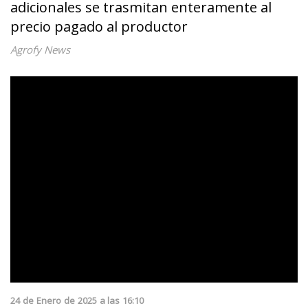
adicionales se trasmitan enteramente al
precio pagado al productor
Agrofy News
24
de
Enero
de
2025
a las
16:10