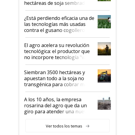
hectáreas de soja sembradas
con una nueva generación de
variedades que marcan un
¿Está perdiendo eficacia una de
salto tecnológico en genética y
las tecnologías más usadas
rendimiento
contra el gusano cogollero? El
desafío de una tecnología clave
El agro acelera su revolución
tecnológica: el productor que
no incorpore tecnología "va a
perder el tren"
Siembran 3500 hectáreas y
apuestan todo a la soja no
transgénica para cobrar más
por tonelada: compraron un
semillero
A los 10 años, la empresa
rosarina del agro que da un
giro para atender una nueva
etapa en el agro
Ver todos los temas