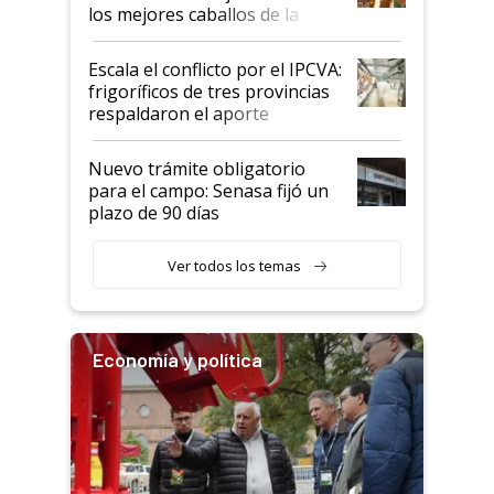
los mejores caballos de la
Argentina y los mitos que
todavía hacen sufrir a estos
Escala el conflicto por el IPCVA:
animales: "Mientras me
frigoríficos de tres provincias
descalificaban, yo seguí
respaldaron el aporte
haciendo currículum"
obligatorio
Nuevo trámite obligatorio
para el campo: Senasa fijó un
plazo de 90 días
Ver todos los temas
Economía y política