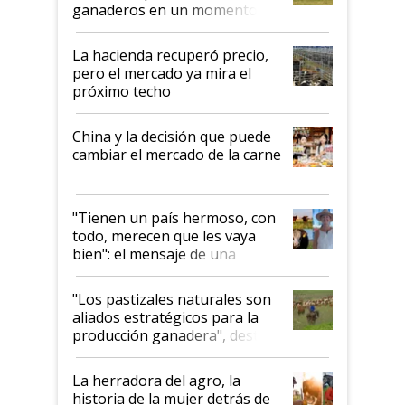
ganaderos en un momento
histórico para la actividad
La hacienda recuperó precio,
pero el mercado ya mira el
próximo techo
China y la decisión que puede
cambiar el mercado de la carne
"Tienen un país hermoso, con
todo, merecen que les vaya
bien": el mensaje de una
ganadera uruguaya sobre las
oportunidades que se abren
"Los pastizales naturales son
para el agro en Argentina, con
aliados estratégicos para la
foco en la carne
producción ganadera", destaca
la iniciativa que ya reúne a 46
establecimientos en Argentina
La herradora del agro, la
historia de la mujer detrás de