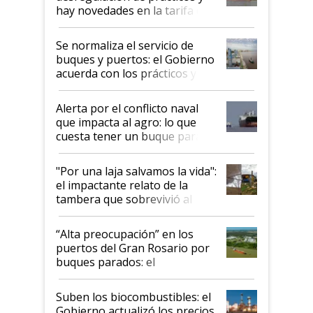
hay novedades en la tarifa de
la hidrovía
Se normaliza el servicio de
buques y puertos: el Gobierno
acuerda con los prácticos y
suspende el decreto de
desregulación
Alerta por el conflicto naval
que impacta al agro: lo que
cuesta tener un buque parado
y el peligro de que Argentina
pase a ser "país sucio"
"Por una laja salvamos la vida":
el impactante relato de la
tambera que sobrevivió al
tornado
“Alta preocupación” en los
puertos del Gran Rosario por
buques parados: el
funcionamiento de las
exportadoras en tensión tras
Suben los biocombustibles: el
la medida de fuerza de los
Gobierno actualizó los precios