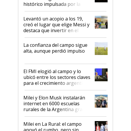
récord
histórico impulsada por la
cosecha y las exportaciones
Levantó un acopio a los 19,
creó el lugar que elige Messi y
destaca que invertir en el
kirchnerismo era como "darle
plata a un hijo para droga":
La confianza del campo sigue
Juan Félix Rossetti, el libertario
alta, aunque perdió impulso
que de una dura crisis salió
más fuerte y apuesta al cambio
de Milei
El FMI elogió al campo y lo
ubicó entre los sectores claves
para el crecimiento argentino
Milei y Elon Musk instalarán
internet en 6000 escuelas
rurales de la Argentina gracias
a un acuerdo con Starlink
Milei en La Rural: el campo
apoyó el rumbo, pero sin