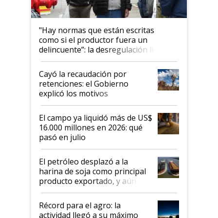
"Hay normas que están escritas
como si el productor fuera un
delincuente”: la desregulación llegó
al Congreso Aapresid y hasta se
habló del financiamiento al IPCVA
Cayó la recaudación por
retenciones: el Gobierno
explicó los motivos
El campo ya liquidó más de US$
16.000 millones en 2026: qué
pasó en julio
El petróleo desplazó a la
harina de soja como principal
producto exportado, y aún así
el agro aportó casi seis de cada
diez dólares y sostuvo el
Récord para el agro: la
liderazgo en un semestre
actividad llegó a su máximo