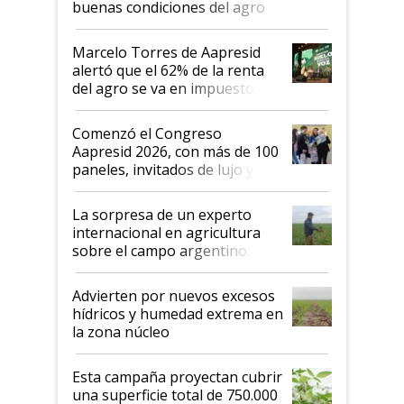
buenas condiciones del agro
argentino para invertir: "Los veo
más motivados"
Marcelo Torres de Aapresid
alertó que el 62% de la renta
del agro se va en impuestos:
"No es bueno que en
Argentina se sigan discutiendo
Comenzó el Congreso
las mismas cosas de hace 50
Aapresid 2026, con más de 100
años"
paneles, invitados de lujo y
todas las tendencias
La sorpresa de un experto
internacional en agricultura
sobre el campo argentino:
"Estoy muy impresionado"
Advierten por nuevos excesos
hídricos y humedad extrema en
la zona núcleo
Esta campaña proyectan cubrir
una superficie total de 750.000