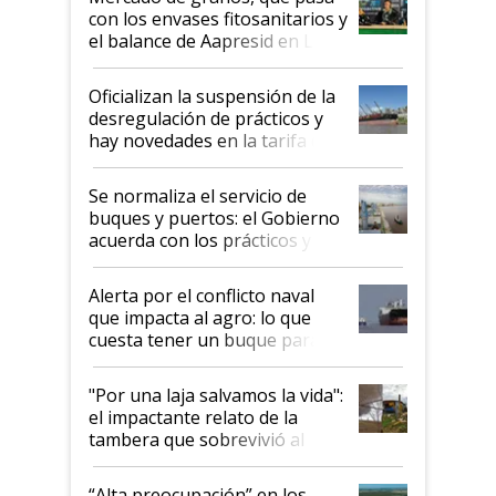
con los envases fitosanitarios y
el balance de Aapresid en La
Posta
Oficializan la suspensión de la
desregulación de prácticos y
hay novedades en la tarifa de
la hidrovía
Se normaliza el servicio de
buques y puertos: el Gobierno
acuerda con los prácticos y
suspende el decreto de
desregulación
Alerta por el conflicto naval
que impacta al agro: lo que
cuesta tener un buque parado
y el peligro de que Argentina
pase a ser "país sucio"
"Por una laja salvamos la vida":
el impactante relato de la
tambera que sobrevivió al
tornado
“Alta preocupación” en los