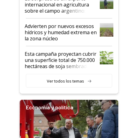
internacional en agricultura
sobre el campo argentino:
"Estoy muy impresionado"
Advierten por nuevos excesos
hídricos y humedad extrema en
la zona núcleo
Esta campaña proyectan cubrir
una superficie total de 750.000
hectáreas de soja sembradas
con una nueva generación de
variedades que marcan un
Ver todos los temas
salto tecnológico en genética y
rendimiento
Economía y política