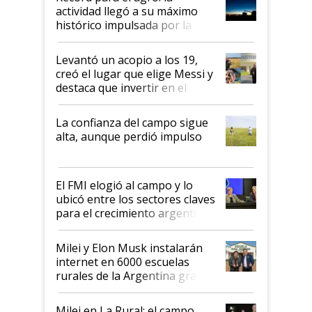
liderazgo en un semestre
actividad llegó a su máximo
récord
histórico impulsada por la
cosecha y las exportaciones
Levantó un acopio a los 19,
creó el lugar que elige Messi y
destaca que invertir en el
kirchnerismo era como "darle
plata a un hijo para droga":
La confianza del campo sigue
Juan Félix Rossetti, el libertario
alta, aunque perdió impulso
que de una dura crisis salió
más fuerte y apuesta al cambio
de Milei
El FMI elogió al campo y lo
ubicó entre los sectores claves
para el crecimiento argentino
Milei y Elon Musk instalarán
internet en 6000 escuelas
rurales de la Argentina gracias
a un acuerdo con Starlink
Milei en La Rural: el campo