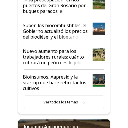
puertos del Gran Rosario por
buques parados: el
funcionamiento de las
exportadoras en tensión tras
Suben los biocombustibles: el
la medida de fuerza de los
Gobierno actualizó los precios
prácticos
del biodiésel y el bioetanol
Nuevo aumento para los
trabajadores rurales: cuánto
cobrará un peón desde julio
Bioinsumos, Aapresid y la
startup que hace rebrotar los
cultivos
Ver todos los temas
Insumos Agropecuarios