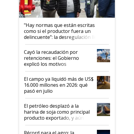
"Hay normas que están escritas
como si el productor fuera un
delincuente”: la desregulación llegó
al Congreso Aapresid y hasta se
habló del financiamiento al IPCVA
Cayó la recaudación por
retenciones: el Gobierno
explicó los motivos
El campo ya liquidó más de US$
16.000 millones en 2026: qué
pasó en julio
El petróleo desplazó a la
harina de soja como principal
producto exportado, y aún así
el agro aportó casi seis de cada
diez dólares y sostuvo el
Récord para el agro: la