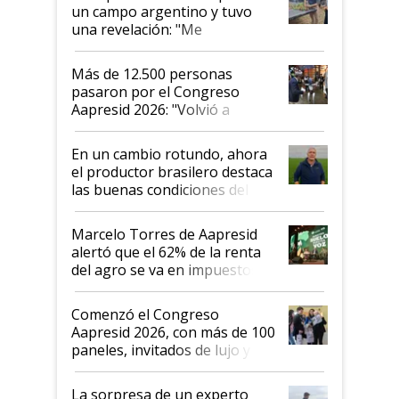
un campo argentino y tuvo
una revelación: "Me
impresionó mucho"
Más de 12.500 personas
pasaron por el Congreso
Aapresid 2026: "Volvió a
demostrar que hablar del
suelo es hablar de todo el
En un cambio rotundo, ahora
sistema productivo"
el productor brasilero destaca
las buenas condiciones del
agro argentino para invertir:
"Los veo más motivados"
Marcelo Torres de Aapresid
alertó que el 62% de la renta
del agro se va en impuestos:
"No es bueno que en
Argentina se sigan discutiendo
Comenzó el Congreso
las mismas cosas de hace 50
Aapresid 2026, con más de 100
años"
paneles, invitados de lujo y
todas las tendencias
La sorpresa de un experto