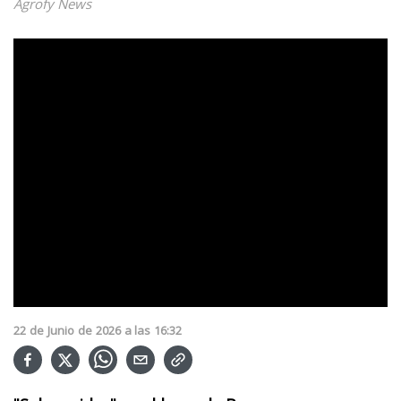
Agrofy News
22
de
Junio
de
2026
a las
16:32