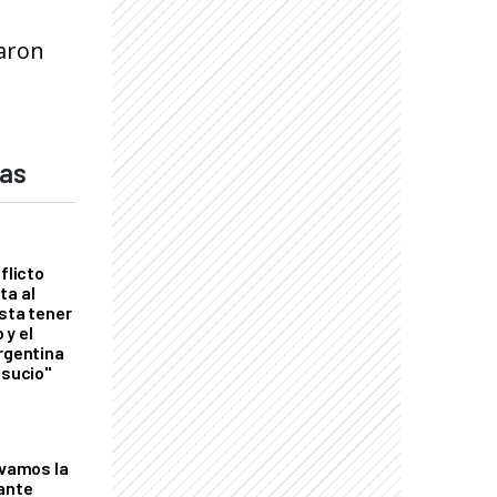
varon
das
flicto
ta al
esta tener
 y el
Argentina
 sucio"
lvamos la
tante