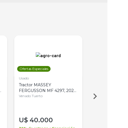
Ofertas Especiales
Ofertas Especiales
Usado
Usado
Tractor MASSEY
Tractor AGCO ALL
,
FERGUSSON MF 4297, 2020,
2003, 4WD, PA
4WD, PATON
Venado Tuerto
Venado Tuerto
U$
40.000
U$
30.000