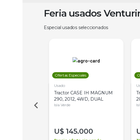
Feria usados Ventur
Especial usados seleccionados
les
Ofertas Especiales
O
Usado
U
a Metalfor 7040,
Tractor CASE IH MAGNUM
T
Bot 32 Mts
290, 2012, 4WD, DUAL
2
Isla Verde
Is
000
U$
145.000