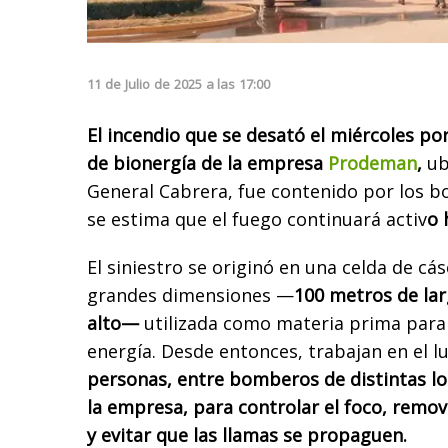
11
de
Julio
de
2025
a las
17:00
El incendio que se desató el miércoles po
de bionergía de la empresa
Prodeman
,
ub
General Cabrera, fue contenido por los 
se estima que el fuego continuará activ
o 
El siniestro se originó en una celda de cá
grandes dimensiones —
100 metros de lar
alto—
utilizada como materia prima para 
energía. Desde entonces, trabajan en el l
personas, entre bomberos de distintas lo
la empresa, para controlar el foco, remov
y evitar que las llamas se propaguen.