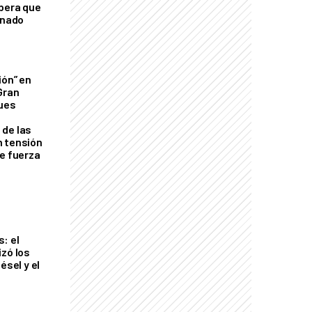
mbera que
rnado
ión” en
Gran
ques
de las
n tensión
de fuerza
s
: el
izó los
ésel y el