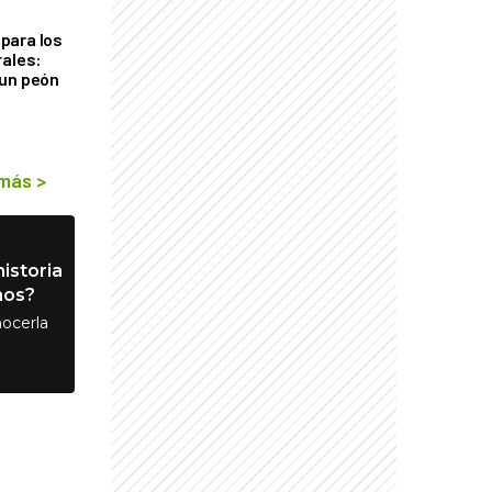
para los
rales:
 un peón
 más
>
istoria
nos?
ocerla