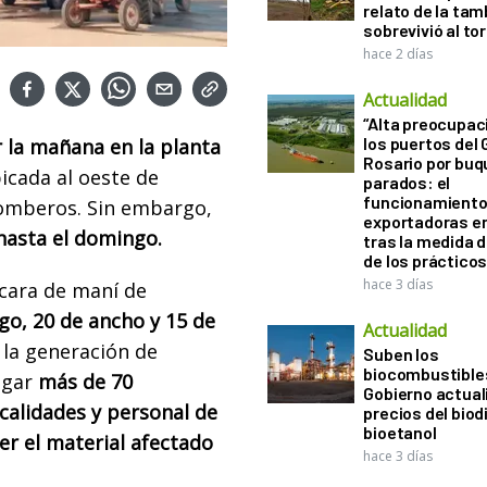
relato de la ta
sobrevivió al to
hace 2 días
Actualidad
“Alta preocupac
los puertos del 
r la mañana en la planta
Rosario por bu
icada al oeste de
parados: el
funcionamiento 
bomberos. Sin embargo,
exportadoras e
hasta el domingo.
tras la medida 
de los práctico
hace 3 días
scara de maní de
go, 20 de ancho y 15 de
Actualidad
la generación de
Suben los
biocombustibles
ugar
más de 70
Gobierno actual
calidades y personal de
precios del biodi
bioetanol
er el material afectado
hace 3 días