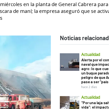
miércoles en la planta de General Cabrera para
cáscara de maní; la empresa aseguró que se acti
os
Noticias relaciona
Actualidad
Alerta por el con
naval que impac
agro: lo que cu
un buque parado
peligro de que 
pase a ser "país
hace 2 días
Actualidad
"Por una laja sa
vida": el impac