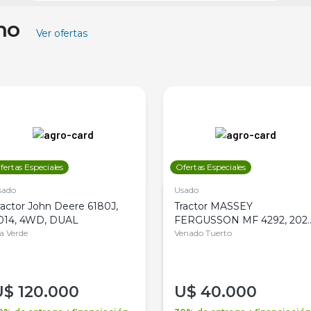
ino
Ver ofertas
fertas Especiales
Ofertas Especiales
sado
Usado
ractor John Deere 6180J,
Tractor MASSEY
014, 4WD, DUAL
FERGUSSON MF 4292, 2020
la Verde
4WD, PATON
Venado Tuerto
U$
120.000
U$
40.000