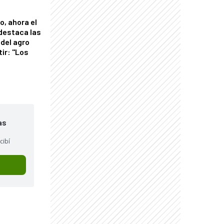
o, ahora el
 destaca las
del agro
tir: "Los
"
as
cibí