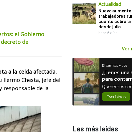
Actualidad
Nuevo aumento 
trabajadores ru
cuánto cobrará
desde julio
hace 6 días
ertos: el Gobierno
 decreto de
Ver
El campo y vos
ta a la celda afectada,
¿Tenés una h
illermo Chesta, jefe del
para contar
Queremos con
y responsable de la
Escribinos
Las más leídas