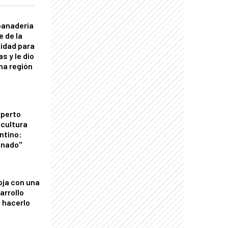
panadería
e de la
idad para
s y le dio
una región
xperto
icultura
ntino:
onado"
oja con una
arrollo
 hacerlo