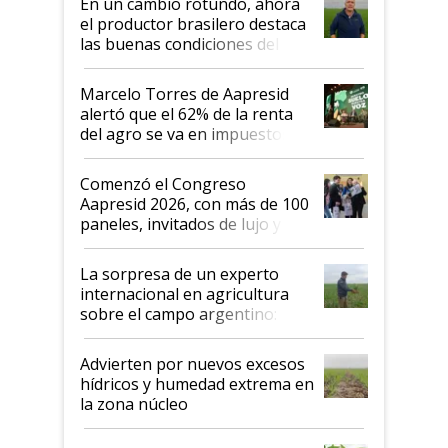
En un cambio rotundo, ahora
sistema productivo"
el productor brasilero destaca
las buenas condiciones del
agro argentino para invertir:
"Los veo más motivados"
Marcelo Torres de Aapresid
alertó que el 62% de la renta
del agro se va en impuestos:
"No es bueno que en
Argentina se sigan discutiendo
Comenzó el Congreso
las mismas cosas de hace 50
Aapresid 2026, con más de 100
años"
paneles, invitados de lujo y
todas las tendencias
La sorpresa de un experto
internacional en agricultura
sobre el campo argentino:
"Estoy muy impresionado"
Advierten por nuevos excesos
hídricos y humedad extrema en
la zona núcleo