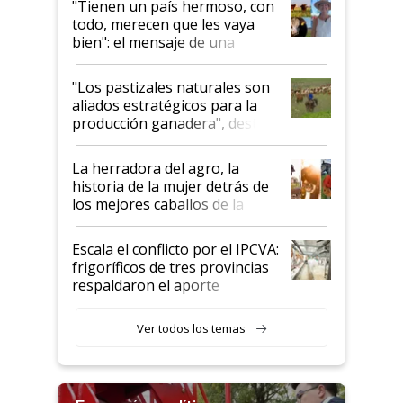
"Tienen un país hermoso, con
todo, merecen que les vaya
bien": el mensaje de una
ganadera uruguaya sobre las
oportunidades que se abren
"Los pastizales naturales son
para el agro en Argentina, con
aliados estratégicos para la
foco en la carne
producción ganadera", destaca
la iniciativa que ya reúne a 46
establecimientos en Argentina
La herradora del agro, la
historia de la mujer detrás de
los mejores caballos de la
Argentina y los mitos que
todavía hacen sufrir a estos
Escala el conflicto por el IPCVA:
animales: "Mientras me
frigoríficos de tres provincias
descalificaban, yo seguí
respaldaron el aporte
haciendo currículum"
obligatorio
Ver todos los temas