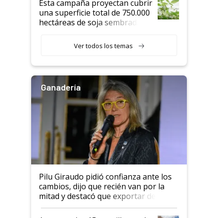
Esta campaña proyectan cubrir
una superficie total de 750.000
hectáreas de soja sembradas
con una nueva generación de
variedades que marcan un
Ver todos los temas
salto tecnológico en genética y
rendimiento
Ganadería
Pilu Giraudo pidió confianza ante los
cambios, dijo que recién van por la
mitad y destacó que exportar dejó de
ser "para unos pocos": "Tenemos un
mandato muy claro del gobierno