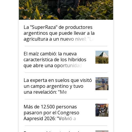
La "SuperRaza" de productores
argentinos que puede llevar a la
agricultura a un nuevo nivel: "Las
posibilidades de crecimiento son
infinitas"
El maíz cambió: la nueva
característica de los híbridos
que abre una oportunidad en
el lote
La experta en suelos que visitó
un campo argentino y tuvo
una revelación: "Me
impresionó mucho"
Más de 12.500 personas
pasaron por el Congreso
Aapresid 2026: "Volvió a
demostrar que hablar del
suelo es hablar de todo el