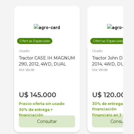
Ofertas Especiales
Ofertas Especiales
Usado
Usado
Tractor CASE IH MAGNUM
Tractor John Deere 
290, 2012, 4WD, DUAL
2014, 4WD, DUAL
Isla Verde
Isla Verde
U$
145.000
U$
120.000
Precio oferta sin usado
30% de entrega +
financiación
30% de entrega +
financiación
Financialo en 3 años
Consultar
Consultar