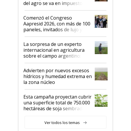
del agro se va en impuestos:
"No es bueno que en
Argentina se sigan discutiendo
Comenzó el Congreso
las mismas cosas de hace 50
Aapresid 2026, con más de 100
años"
paneles, invitados de lujo y
todas las tendencias
La sorpresa de un experto
internacional en agricultura
sobre el campo argentino:
"Estoy muy impresionado"
Advierten por nuevos excesos
hídricos y humedad extrema en
la zona núcleo
Esta campaña proyectan cubrir
una superficie total de 750.000
hectáreas de soja sembradas
con una nueva generación de
variedades que marcan un
Ver todos los temas
salto tecnológico en genética y