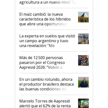
agricultura a un nuevo nivel: "Las
posibilidades de crecimiento son
infinitas"
El maíz cambió: la nueva
característica de los híbridos
que abre una oportunidad en
el lote
La experta en suelos que visitó
un campo argentino y tuvo
una revelación: "Me
impresionó mucho"
Más de 12.500 personas
pasaron por el Congreso
Aapresid 2026: "Volvió a
demostrar que hablar del
suelo es hablar de todo el
En un cambio rotundo, ahora
sistema productivo"
el productor brasilero destaca
las buenas condiciones del
agro argentino para invertir:
"Los veo más motivados"
Marcelo Torres de Aapresid
alertó que el 62% de la renta