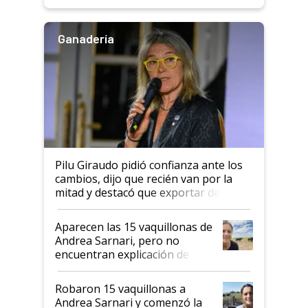
rendimiento
Ganadería
Pilu Giraudo pidió confianza ante los
cambios, dijo que recién van por la
mitad y destacó que exportar dejó de
ser "para unos pocos": "Tenemos un
mandato muy claro del gobierno
Aparecen las 15 vaquillonas de
nacional"
Andrea Sarnari, pero no
encuentran explicación de
cómo llegaron allí
Robaron 15 vaquillonas a
Andrea Sarnari y comenzó la