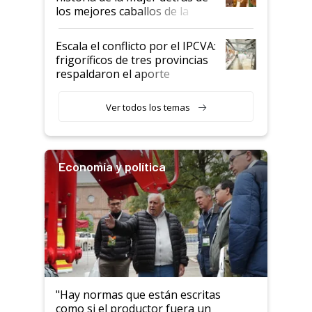
los mejores caballos de la
Argentina y los mitos que
todavía hacen sufrir a estos
Escala el conflicto por el IPCVA:
animales: "Mientras me
frigoríficos de tres provincias
descalificaban, yo seguí
respaldaron el aporte
haciendo currículum"
obligatorio
Ver todos los temas
Economía y política
"Hay normas que están escritas
como si el productor fuera un