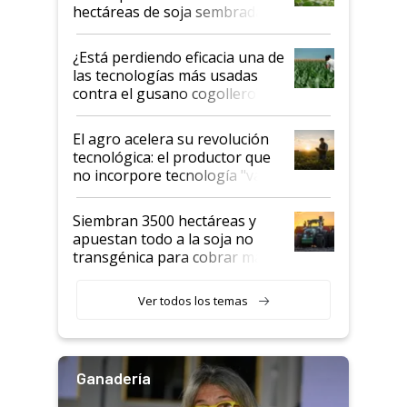
hectáreas de soja sembradas
con una nueva generación de
variedades que marcan un
¿Está perdiendo eficacia una de
salto tecnológico en genética y
las tecnologías más usadas
rendimiento
contra el gusano cogollero? El
desafío de una tecnología clave
El agro acelera su revolución
tecnológica: el productor que
no incorpore tecnología "va a
perder el tren"
Siembran 3500 hectáreas y
apuestan todo a la soja no
transgénica para cobrar más
por tonelada: compraron un
semillero
Ver todos los temas
Ganadería