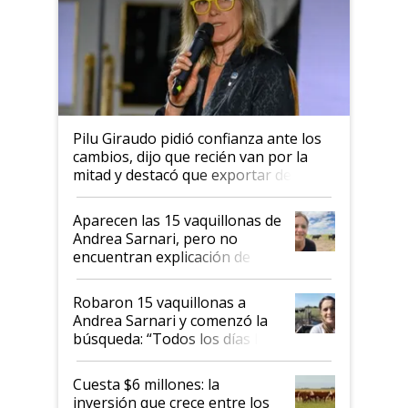
Pilu Giraudo pidió confianza ante los
cambios, dijo que recién van por la
mitad y destacó que exportar dejó de
ser "para unos pocos": "Tenemos un
mandato muy claro del gobierno
Aparecen las 15 vaquillonas de
nacional"
Andrea Sarnari, pero no
encuentran explicación de
cómo llegaron allí
Robaron 15 vaquillonas a
Andrea Sarnari y comenzó la
búsqueda: “Todos los días le
toca a algún productor”
Cuesta $6 millones: la
inversión que crece entre los