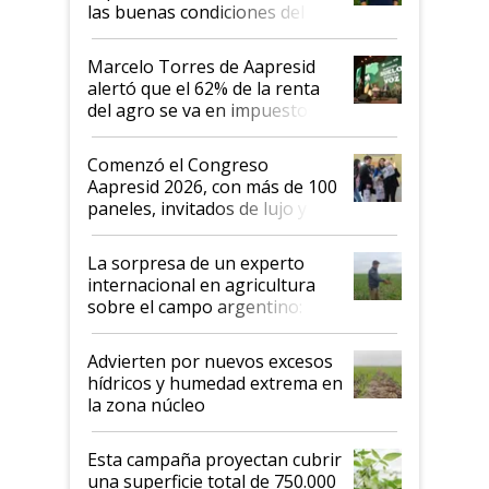
las buenas condiciones del
agro argentino para invertir:
"Los veo más motivados"
Marcelo Torres de Aapresid
alertó que el 62% de la renta
del agro se va en impuestos:
"No es bueno que en
Argentina se sigan discutiendo
Comenzó el Congreso
las mismas cosas de hace 50
Aapresid 2026, con más de 100
años"
paneles, invitados de lujo y
todas las tendencias
La sorpresa de un experto
internacional en agricultura
sobre el campo argentino:
"Estoy muy impresionado"
Advierten por nuevos excesos
hídricos y humedad extrema en
la zona núcleo
Esta campaña proyectan cubrir
una superficie total de 750.000