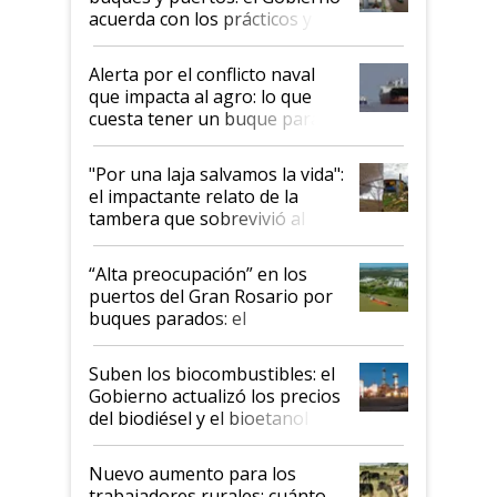
acuerda con los prácticos y
suspende el decreto de
desregulación
Alerta por el conflicto naval
que impacta al agro: lo que
cuesta tener un buque parado
y el peligro de que Argentina
pase a ser "país sucio"
"Por una laja salvamos la vida":
el impactante relato de la
tambera que sobrevivió al
tornado
“Alta preocupación” en los
puertos del Gran Rosario por
buques parados: el
funcionamiento de las
exportadoras en tensión tras
Suben los biocombustibles: el
la medida de fuerza de los
Gobierno actualizó los precios
prácticos
del biodiésel y el bioetanol
Nuevo aumento para los
trabajadores rurales: cuánto