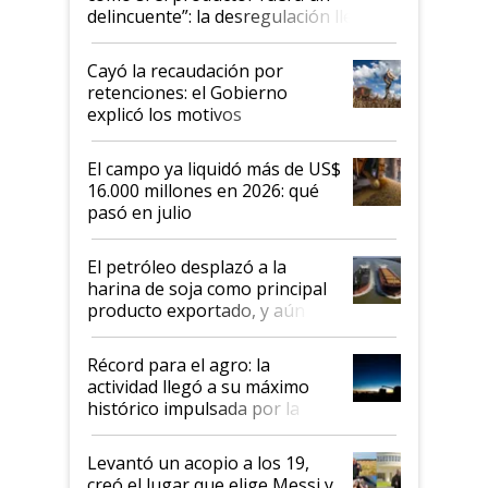
delincuente”: la desregulación llegó
al Congreso Aapresid y hasta se
habló del financiamiento al IPCVA
Cayó la recaudación por
retenciones: el Gobierno
explicó los motivos
El campo ya liquidó más de US$
16.000 millones en 2026: qué
pasó en julio
El petróleo desplazó a la
harina de soja como principal
producto exportado, y aún así
el agro aportó casi seis de cada
diez dólares y sostuvo el
Récord para el agro: la
liderazgo en un semestre
actividad llegó a su máximo
récord
histórico impulsada por la
cosecha y las exportaciones
Levantó un acopio a los 19,
creó el lugar que elige Messi y