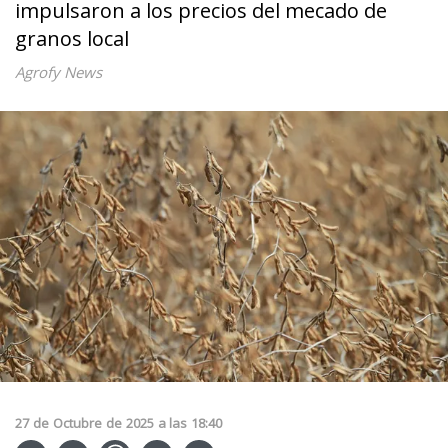
impulsaron a los precios del mecado de
granos local
Agrofy News
27
de
Octubre
de
2025
a las
18:40