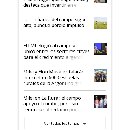
destaca que invertir en el
kirchnerismo era como "darle
plata a un hijo para droga":
La confianza del campo sigue
Juan Félix Rossetti, el libertario
alta, aunque perdió impulso
que de una dura crisis salió
más fuerte y apuesta al cambio
de Milei
El FMI elogió al campo y lo
ubicó entre los sectores claves
para el crecimiento argentino
Milei y Elon Musk instalarán
internet en 6000 escuelas
rurales de la Argentina gracias
a un acuerdo con Starlink
Milei en La Rural: el campo
apoyó el rumbo, pero sin
renunciar al reclamo por las
retenciones
Ver todos los temas