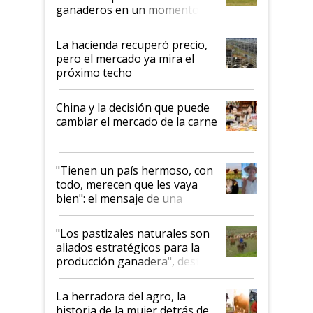
ganaderos en un momento
histórico para la actividad
La hacienda recuperó precio,
pero el mercado ya mira el
próximo techo
China y la decisión que puede
cambiar el mercado de la carne
"Tienen un país hermoso, con
todo, merecen que les vaya
bien": el mensaje de una
ganadera uruguaya sobre las
oportunidades que se abren
"Los pastizales naturales son
para el agro en Argentina, con
aliados estratégicos para la
foco en la carne
producción ganadera", destaca
la iniciativa que ya reúne a 46
establecimientos en Argentina
La herradora del agro, la
historia de la mujer detrás de