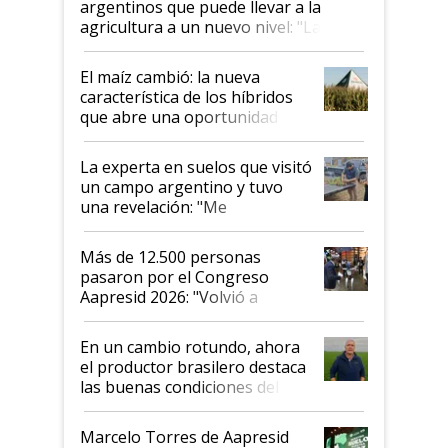
argentinos que puede llevar a la
agricultura a un nuevo nivel: "Las
posibilidades de crecimiento son
infinitas"
El maíz cambió: la nueva
característica de los híbridos
que abre una oportunidad en
el lote
La experta en suelos que visitó
un campo argentino y tuvo
una revelación: "Me
impresionó mucho"
Más de 12.500 personas
pasaron por el Congreso
Aapresid 2026: "Volvió a
demostrar que hablar del
suelo es hablar de todo el
En un cambio rotundo, ahora
sistema productivo"
el productor brasilero destaca
las buenas condiciones del
agro argentino para invertir:
"Los veo más motivados"
Marcelo Torres de Aapresid