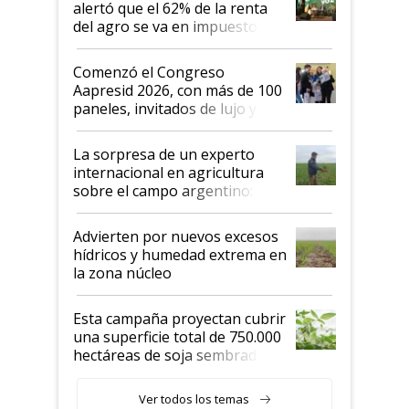
alertó que el 62% de la renta
del agro se va en impuestos:
"No es bueno que en
Argentina se sigan discutiendo
Comenzó el Congreso
las mismas cosas de hace 50
Aapresid 2026, con más de 100
años"
paneles, invitados de lujo y
todas las tendencias
La sorpresa de un experto
internacional en agricultura
sobre el campo argentino:
"Estoy muy impresionado"
Advierten por nuevos excesos
hídricos y humedad extrema en
la zona núcleo
Esta campaña proyectan cubrir
una superficie total de 750.000
hectáreas de soja sembradas
con una nueva generación de
variedades que marcan un
Ver todos los temas