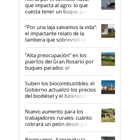
que impacta al agro: lo que
cuesta tener un buque parado
y el peligro de que Argentina
pase a ser "país sucio"
"Por una laja salvamos la vida":
el impactante relato de la
tambera que sobrevivió al
tornado
“Alta preocupación” en los
puertos del Gran Rosario por
buques parados: el
funcionamiento de las
exportadoras en tensión tras
Suben los biocombustibles: el
la medida de fuerza de los
Gobierno actualizó los precios
prácticos
del biodiésel y el bioetanol
Nuevo aumento para los
trabajadores rurales: cuánto
cobrará un peón desde julio
Bioinsumos, Aapresid y la