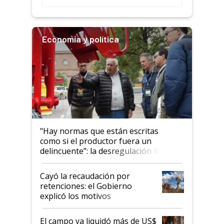
salto tecnológico en genética y
rendimiento
Economía y política
"Hay normas que están escritas
como si el productor fuera un
delincuente”: la desregulación llegó
al Congreso Aapresid y hasta se
habló del financiamiento al IPCVA
Cayó la recaudación por
retenciones: el Gobierno
explicó los motivos
El campo ya liquidó más de US$