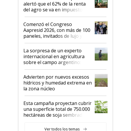
alertó que el 62% de la renta
del agro se va en impuestos:
"No es bueno que en
Argentina se sigan discutiendo
Comenzó el Congreso
las mismas cosas de hace 50
Aapresid 2026, con más de 100
años"
paneles, invitados de lujo y
todas las tendencias
La sorpresa de un experto
internacional en agricultura
sobre el campo argentino:
"Estoy muy impresionado"
Advierten por nuevos excesos
hídricos y humedad extrema en
la zona núcleo
Esta campaña proyectan cubrir
una superficie total de 750.000
hectáreas de soja sembradas
con una nueva generación de
variedades que marcan un
Ver todos los temas