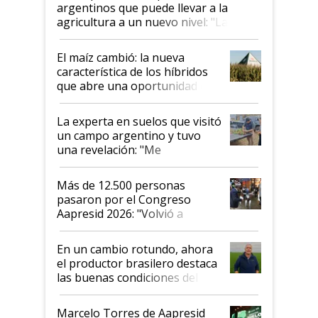
argentinos que puede llevar a la
agricultura a un nuevo nivel: "Las
posibilidades de crecimiento son
infinitas"
El maíz cambió: la nueva
característica de los híbridos
que abre una oportunidad en
el lote
La experta en suelos que visitó
un campo argentino y tuvo
una revelación: "Me
impresionó mucho"
Más de 12.500 personas
pasaron por el Congreso
Aapresid 2026: "Volvió a
demostrar que hablar del
suelo es hablar de todo el
En un cambio rotundo, ahora
sistema productivo"
el productor brasilero destaca
las buenas condiciones del
agro argentino para invertir:
"Los veo más motivados"
Marcelo Torres de Aapresid