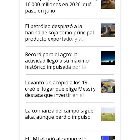
16.000 millones en 2026: qué
pasó en julio
El petróleo desplazó a la
harina de soja como principal
producto exportado, y aún así
el agro aportó casi seis de cada
diez dólares y sostuvo el
Récord para el agro: la
liderazgo en un semestre
actividad llegó a su máximo
récord
histórico impulsada por la
cosecha y las exportaciones
Levantó un acopio a los 19,
creó el lugar que elige Messi y
destaca que invertir en el
kirchnerismo era como "darle
plata a un hijo para droga":
La confianza del campo sigue
Juan Félix Rossetti, el libertario
alta, aunque perdió impulso
que de una dura crisis salió
más fuerte y apuesta al cambio
de Milei
El FMI elogió al campo y lo